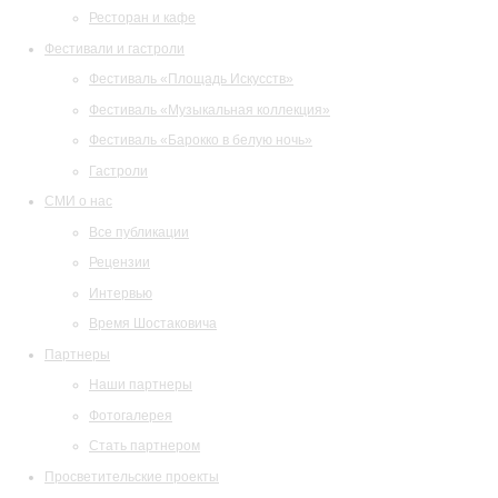
Ресторан и кафе
Фестивали и гастроли
Фестиваль «Площадь Искусств»
Фестиваль «Музыкальная коллекция»
Фестиваль «Барокко в белую ночь»
Гастроли
СМИ о нас
Все публикации
Рецензии
Интервью
Время Шостаковича
Партнеры
Наши партнеры
Фотогалерея
Стать партнером
Просветительские проекты