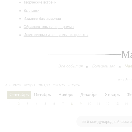
Творческие встречи
Выставки
Издания филармонии
Образовательные программы
Инклюзивные и специальные проекты
М
Все события
Большой зал
Мал
сегодня
2019/20
2020/21
2021/22
2022/23
2023/24
2024/25
2025/26
2026/27
Сентябрь
Октябрь
Ноябрь
Декабрь
Январь
Фе
1
2
3
4
5
6
7
8
9
10
11
12
13
14
55-й международный фести