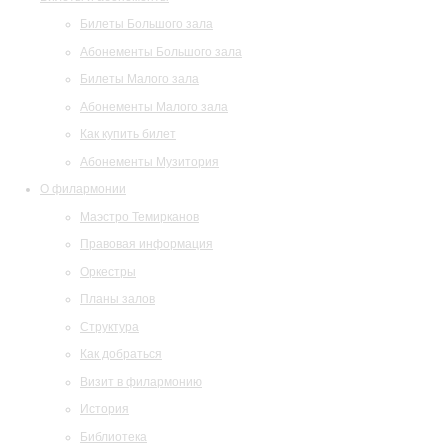
Билеты Большого зала
Абонементы Большого зала
Билеты Малого зала
Абонементы Малого зала
Как купить билет
Абонементы Музитория
О филармонии
Маэстро Темирканов
Правовая информация
Оркестры
Планы залов
Структура
Как добраться
Визит в филармонию
История
Библиотека