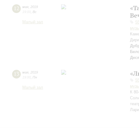
«Т
12
мая
,
2019
19:00
,
Вс
Ве
Малый зал
5
музы
Каме
Дири
Дуб
Бел
Дес
«Л
13
мая
,
2019
19:00
,
Пн
5
музы
Малый зал
К 80
Соли
теат
Лари