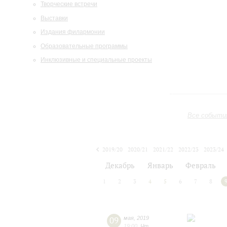
Творческие встречи
Выставки
Издания филармонии
Образовательные программы
Инклюзивные и специальные проекты
Все событи
2019/20
2020/21
2021/22
2022/23
2023/24
2024/25
2025/26
2026/27
Декабрь
Январь
Февраль
1
2
3
4
5
6
7
8
09
мая
,
2019
19:00
,
Чт