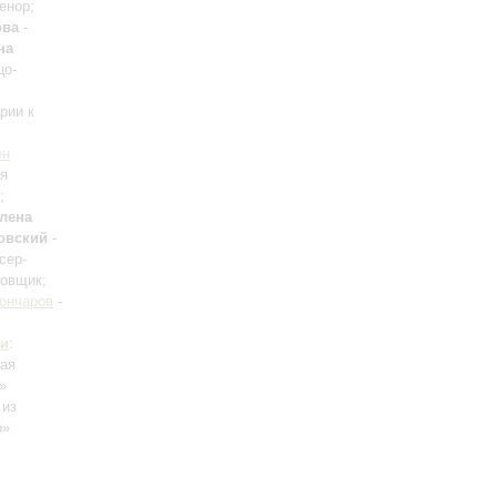
енор;
ова
-
на
цо-
рии к
ен
ия
;
лена
овский
-
сер-
новщик;
ончаров
-
и
:
кая
»
 из
о»