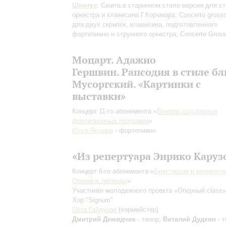
Шнитке
: Сюита в старинном стиле
версия для ст
оркестра и клавесина Г.Корчмара
, Concerto gross
для двух скрипок, клавесина, подготовленного
фортепиано и струнного оркестра, Concerto Gros
Моцарт. Адажио
Гершвин. Рапсодия в стиле б
Мусоргский. «Картинки с
выставки»
Концерт 11-го абонемента «
Вечера популярных
фортепианных программ
»
Илья Якушев
- фортепиано
«Из репертуара Энрико Каруз
Концерт 6-го абонемента «
Блестящие и великоле
Оперные легенды
»
Участники молодежного проекта «Оперный class»
Хор "Signum"
Пётр Гайдуков
(хормейстер)
Дмитрий Демидчик
- тенор;
Виталий Дудкин
- т