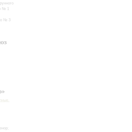
рунного
o № 1
so № 3
люз
о»
пные.
енор;