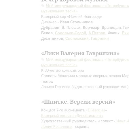
55-й международный фестиваль «Петербургск
музыкальная весна»
Камерный хор «Нижний Новгород»
Дирижер -
Иван Стольников
Дубравин
,
В. Плешак
,
Корчмар
,
Драницын
,
Гл
Белов
,
Соловьев-Седой
,
А.Петров
,
Фалик
,
Еки
Десятников
,
Слонимский
,
Гаврилин
«Лики Валерия Гаврилина»
55-й международный фестиваль «Петербургск
музыкальная весна»
К 80-летию композитора
Солисты Академии молодых оперных певцов Мар
театра
Лариса Гергиева
(художественный руководитель)
«Шнитке. Версии версий»
Концерт 7-го абонемента «
DI-версии
»
Камерный оркестр «Дивертисмент»
Художественный руководитель и солист -
Илья 
Лидия Коваленко
- скрипка