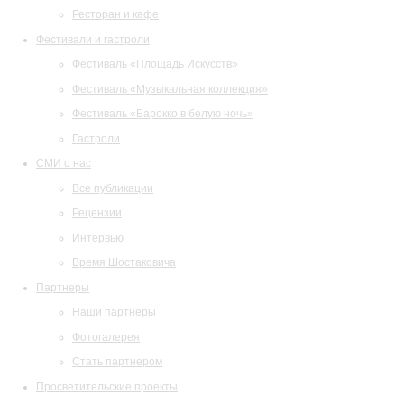
Ресторан и кафе
Фестивали и гастроли
Фестиваль «Площадь Искусств»
Фестиваль «Музыкальная коллекция»
Фестиваль «Барокко в белую ночь»
Гастроли
СМИ о нас
Все публикации
Рецензии
Интервью
Время Шостаковича
Партнеры
Наши партнеры
Фотогалерея
Стать партнером
Просветительские проекты