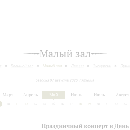
Малый зал
я
Большой зал
Малый зал
Лекции
Экскурсии
Пушк
сегодня 07 августа 2026, пятница
Март
Апрель
Май
Июнь
Июль
Август
9
10
11
12
13
14
15
16
17
18
19
20
21
22
23
Праздничный концерт в День