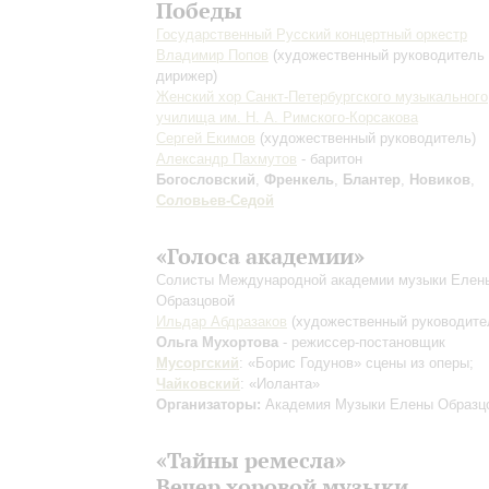
Победы
Государственный Русский концертный оркестр
Владимир Попов
(художественный руководитель
дирижер)
Женский хор Санкт-Петербургского музыкального
училища им. Н. А. Римского-Корсакова
Сергей Екимов
(художественный руководитель)
Александр Пахмутов
- баритон
Богословский
,
Френкель
,
Блантер
,
Новиков
,
Соловьев-Седой
«Голоса академии»
Солисты Международной академии музыки Елен
Образцовой
Ильдар Абдразаков
(художественный руководите
Ольга Мухортова
- режиссер-постановщик
Мусоргский
: «Борис Годунов»
сцены из оперы
;
Чайковский
: «Иоланта»
Организаторы:
Академия Музыки Елены Образц
«Тайны ремесла»
Вечер хоровой музыки