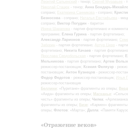
Леонтий Сальенский
- тенор;
Сергей Муравьев
- т
Николай Стацюк
- тенор;
Анна Бондарь-Михайл
сопрано;
Екатерина Санникова
- сопрано;
Кристи
Безносова
- сопрано;
Наталья Евстафьева
- мец
сопрано;
Виктор Погудин
- баритон
Ирина Шарапова
- партия фортепиано и коммента
программе;
Елена Гурина
- партия фортепиано;
Александр Ларионов
- партия фортепиано;
Сем
Заборин
- партия фортепиано;
Артур Церр
- парт
фортепиано;
Никита Качаев
- партия фортепиано
Ярослава Сердобольская
- партия фортепиано;
Е
Мельникова
- партия фортепиано;
Артем Вольх
режиссер-постановщик;
Ксения Феляуэр
- режис
постановщик;
Антон Кузнецов
- режиссер-поста
Федор Федотов
- режиссер-постановщик;
Илья Г
режиссер-постановщик
Беллини
: «Пуритане»
фрагменты из оперы
;
Верд
«Аида»
фрагменты из оперы
;
Масканьи
: «Сельс
честь»
фрагменты из оперы
;
Чилеа
: «Арлезианка
фрагменты из оперы
;
Бизе
: «Кармен»
фрагменты
оперы
;
Флотов
: «Марта»;
Далла
: «Памяти Каруз
«Отражение веков»