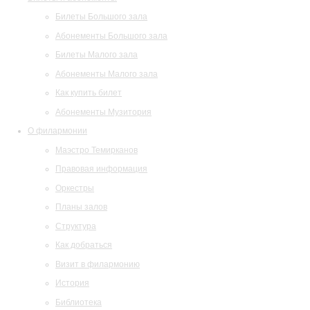
Билеты Большого зала
Абонементы Большого зала
Билеты Малого зала
Абонементы Малого зала
Как купить билет
Абонементы Музитория
О филармонии
Маэстро Темирканов
Правовая информация
Оркестры
Планы залов
Структура
Как добраться
Визит в филармонию
История
Библиотека