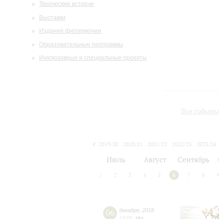
Творческие встречи
Выставки
Издания филармонии
Образовательные программы
Инклюзивные и специальные проекты
Все событи
2019/20
2020/21
2021/22
2022/23
2023/24
2024/25
2025/26
2026/27
Июль
Август
Сентябрь
1
2
3
4
5
6
7
8
06
декабря
,
2018
19:00
,
Чт