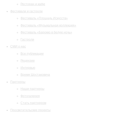
Ресторан и кафе
Фестивали и гастроли
Фестиваль «Площадь Искусств»
Фестиваль «Музыкальная коллекция»
Фестиваль «Барокко в белую ночь»
Гастроли
СМИ о нас
Все публикации
Рецензии
Интервью
Время Шостаковича
Партнеры
Наши партнеры
Фотогалерея
Стать партнером
Просветительские проекты