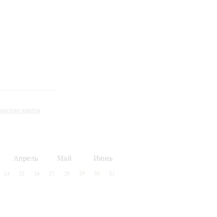
инская карта
Апрель
Май
Июнь
24
25
26
27
28
29
30
31