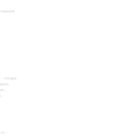
ложение
-
н
- гитара;
рано;
бас;
а
-
ьёв
-