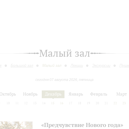
Малый зал
я
Большой зал
Малый зал
Лекции
Экскурсии
Пушк
сегодня 07 августа 2026, пятница
Октябрь
Ноябрь
Декабрь
Январь
Февраль
Март
9
10
11
12
13
14
15
16
17
18
19
20
21
22
23
«Предчувствие Нового года»