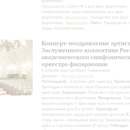
фортепиано
Рахманинов
: Сюита № 1 для двух фортепиано,
Симфонические танцы
переложение для двух
фортепиано
;
Шостакович
: Концертино для двух
фортепиано;
Чайковский
- Пабст
: Парафраз на 
оперы «Евгений Онегин»
Концерт-поздравление артис
Заслуженного коллектива Ро
академического симфоническ
оркестра филармонии
К юбилею маэстро Юрия Темирканова
Дирижер -
Николай Алексеев
Полторацкий
: «Сувенир» для оркестра;
Крейсле
Прелюдия и Аллегро в стиле Пуньяни для скрипк
оркестром;
Азарашвили
: Песня без слов для ан
виолончелистов и фортепиано;
Мендельсон
: Ск
музыки к комедии У. Шекспира «Сон в летнюю но
(переложение для 4-х флейт);
Прокофьев
:
Юмористическое скерцо для четырех фаготов;
Е
«Гора света», посвящение маэстро Темирканову 
арфы и струнного ансамбля (II часть);
Л.Моцарт
: