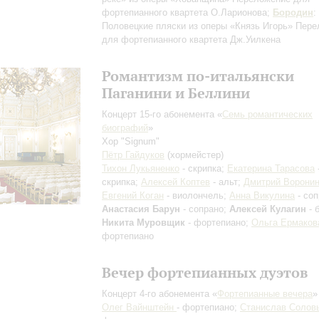
фортепианного квартета О.Ларионова
;
Бородин
:
Половецкие пляски из оперы «Князь Игорь»
Пере
для фортепианного квартета Дж.Уилкена
Романтизм по-итальянски
Паганини и Беллини
Концерт 15-го абонемента «
Семь романтических
биографий
»
Хор "Signum"
Пётр Гайдуков
(хормейстер)
Тихон Лукьяненко
- скрипка;
Екатерина Тарасова
скрипка;
Алексей Коптев
- альт;
Дмитрий Ворони
Евгений Коган
- виолончель;
Анна Викулина
- соп
Анастасия Барун
- сопрано;
Алексей Кулагин
- 
Никита Муровщик
- фортепиано;
Ольга Ермаков
фортепиано
Вечер фортепианных дуэтов
Концерт 4-го абонемента «
Фортепианные вечера
»
Олег Вайнштейн
- фортепиано;
Станислав Солов