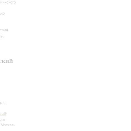
иинского
ано
твия
нд
ский
для
кий
:
ого
 Москве-