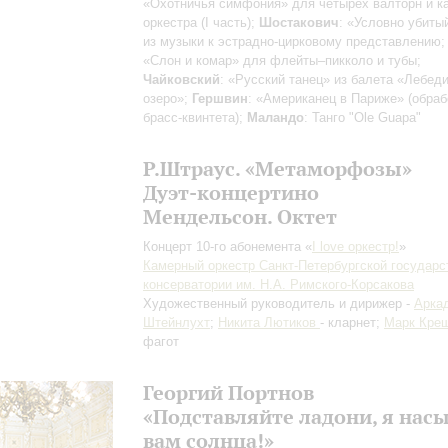
«Охотничья симфония» для четырех валторн и к
оркестра (I часть);
Шостакович
: «Условно убиты
из музыки к эстрадно-цирковому представлению
«Слон и комар» для флейты–пикколо и тубы;
Чайковский
: «Русский танец» из балета «Лебед
озеро»;
Гершвин
: «Американец в Париже» (обраб
брасс-квинтета);
Маландо
: Танго "Ole Guapa"
Р.Штраус. «Метаморфозы»
Дуэт-концертино
Мендельсон. Октет
Концерт 10-го абонемента «
I love оркестр!
»
Камерный оркестр Санкт-Петербургской государс
консерватории им. Н.А. Римского-Корсакова
Художественный руководитель и дирижер -
Арка
Штейнлухт
;
Никита Лютиков
- кларнет;
Марк Кре
фагот
Георгий Портнов
«Подставляйте ладони, я нас
вам солнца!»