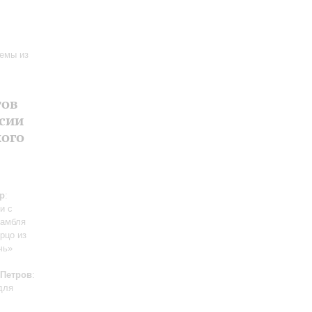
темы из
тов
ссии
ого
р
:
и с
самбля
ерцо из
чь»
.Петров
:
для