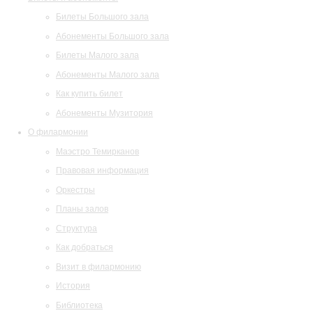
Билеты Большого зала
Абонементы Большого зала
Билеты Малого зала
Абонементы Малого зала
Как купить билет
Абонементы Музитория
О филармонии
Маэстро Темирканов
Правовая информация
Оркестры
Планы залов
Структура
Как добраться
Визит в филармонию
История
Библиотека