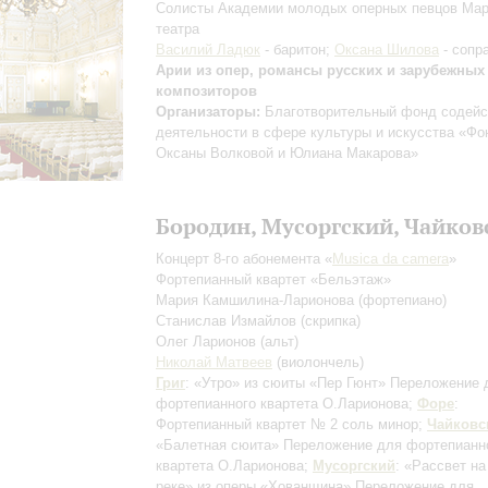
Солисты Академии молодых оперных певцов Мар
театра
Василий Ладюк
- баритон;
Оксана Шилова
- сопр
Арии из опер, романсы русских и зарубежных
композиторов
Организаторы:
Благотворительный фонд содейс
деятельности в сфере культуры и искусства «Фо
Оксаны Волковой и Юлиана Макарова»
Бородин, Мусоргский, Чайков
Концерт 8-го абонемента «
Musica da сamera
»
Фортепианный квартет «Бельэтаж»
Мария Камшилина-Ларионова
(фортепиано)
Станислав Измайлов
(скрипка)
Олег Ларионов
(альт)
Николай Матвеев
(виолончель)
Григ
: «Утро» из сюиты «Пер Гюнт»
Переложение 
фортепианного квартета О.Ларионова
;
Форе
:
Фортепианный квартет № 2 соль минор;
Чайковс
«Балетная сюита»
Переложение для фортепианн
квартета О.Ларионова
;
Мусоргский
: «Рассвет на
реке» из оперы «Хованщина»
Переложение для