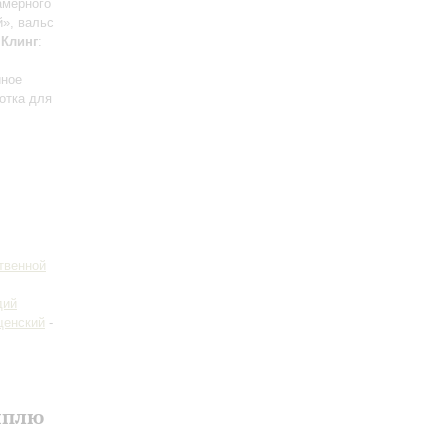
амерного
й», вальс
;
Клинг
:
иное
отка для
твенной
дий
щенский
-
ыплю