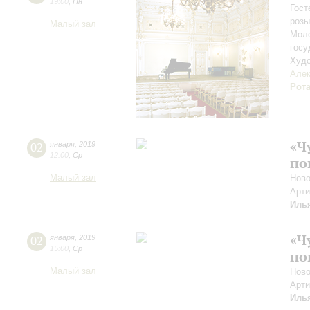
19:00
,
Пн
Гост
розы
Малый зал
Моло
госу
Худо
Алек
Рот
«Ч
02
января
,
2019
12:00
,
Ср
по
Малый зал
Ново
Арти
Иль
«Ч
02
января
,
2019
15:00
,
Ср
по
Малый зал
Ново
Арти
Иль