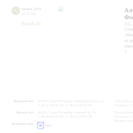
Ал
02
января
,
2019
19:00
,
Ср
Фо
Малый зал
И.С.
Сон
«Фев
из ц
маж
7
Большой зал:
191186, Санкт-Петербург, Михайловская ул., 2
Часы работы
+7 (812) 240-01-00, +7 (812) 240-01-80
Перерыв с 1
Малый зал:
191011, Санкт-Петербург, Невский пр., 30
Часы работы
+7 (812) 240-01-00, +7 (812) 240-01-70
Перерыв с 1
Вопросы на
Напишите нам:
MAX