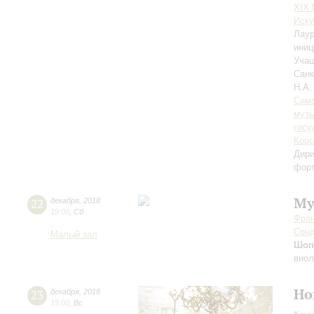
XIX
Иску
Лаур
иниц
Учащ
Санк
Н.А.
Симф
музы
госу
Корс
Дири
фор
Му
22
декабря
,
2018
19:00
,
Сб
Фран
Сон
Малый зал
Шоп
виол
Но
23
декабря
,
2018
15:00
,
Вс