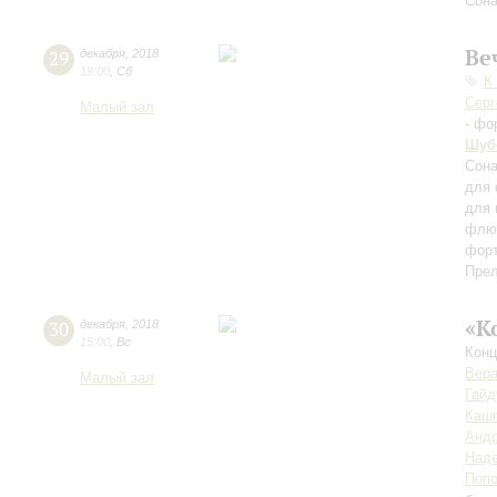
Сона
Ве
29
декабря
,
2018
19:00
,
Сб
К
Серг
Малый зал
- фо
Шуб
Сона
для 
для 
флюг
фор
Пре
«К
30
декабря
,
2018
15:00
,
Вс
Конц
Вер
Малый зал
Гайд
Каш
Анд
Наде
Поп