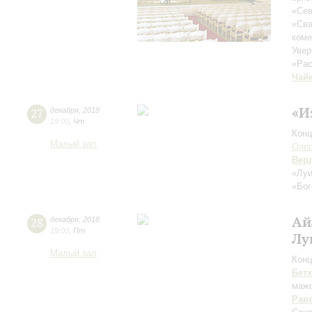
«Сев
«Сва
коме
Увер
«Рас
Чай
«И
27
декабря
,
2018
19:00
,
Чт
Конц
Малый зал
Опе
Вер
«Лу
«Бог
Ай
28
декабря
,
2018
19:00
,
Пт
Лу
Малый зал
Конц
Бет
маж
Рав