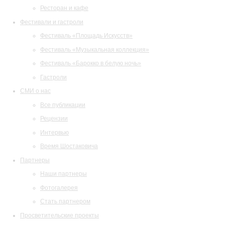
Ресторан и кафе
Фестивали и гастроли
Фестиваль «Площадь Искусств»
Фестиваль «Музыкальная коллекция»
Фестиваль «Барокко в белую ночь»
Гастроли
СМИ о нас
Все публикации
Рецензии
Интервью
Время Шостаковича
Партнеры
Наши партнеры
Фотогалерея
Стать партнером
Просветительские проекты