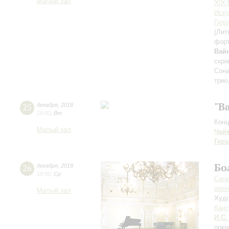
Малый зал
XIX
Иску
Гидо
(Лит
фор
Вай
скри
Сона
трио
"Ba
25
декабря
,
2018
19:00
,
Вт
Конц
Малый зал
Чай
Гер
Бо
26
декабря
,
2018
19:00
,
Ср
Санк
орке
Малый зал
Худо
Кант
И.С.
орке