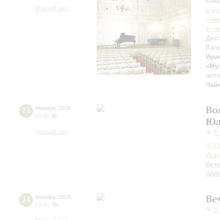
Конц
Малый зал
о му
«Чиж
Алек
Детс
Вале
Ири
«Му
моти
Чай
Во
23
декабря
,
2018
19:00
,
Вс
Юл
Малый зал
К
XIX
Иску
Бет
Шуб
Ве
24
декабря
,
2018
19:00
,
Пн
К