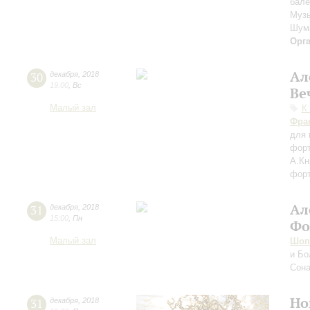
бале
Музы
Шум
Орг
Ал
30
декабря
,
2018
19:00
,
Вс
Ве
Малый зал
К
Фра
для 
фор
А.Кн
фор
Ал
31
декабря
,
2018
15:00
,
Пн
Фо
Малый зал
Шоп
и Бо
Сона
Но
31
декабря
,
2018