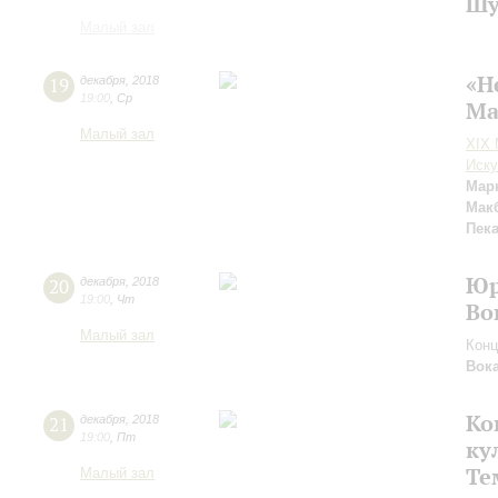
Шу
Малый зал
«Н
19
декабря
,
2018
19:00
,
Ср
Ма
Малый зал
XIX
Иску
Мар
Мак
Пек
Юр
20
декабря
,
2018
19:00
,
Чт
Во
Малый зал
Конц
Вок
Ко
21
декабря
,
2018
19:00
,
Пт
ку
Те
Малый зал