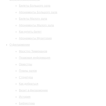
Билеты Большого зала
Абонементы Большого зала
Билеты Малого зала
Абонементы Малого зала
Как купить билет
Абонементы Музитория
О филармонии
Маэстро Темирканов
Правовая информация
Оркестры
Планы залов
Структура
Как добраться
Визит в филармонию
История
Библиотека