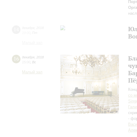
Пор
Орг
насл
Юл
14
декабря
,
2018
19:00
,
Пт
Во
Малый зал
Бл
16
декабря
,
2018
15:00
,
Вс
чу
Ба
Малый зал
Пё
Конц
со м
Sing
Гали
скри
- фо
Вас
Алек