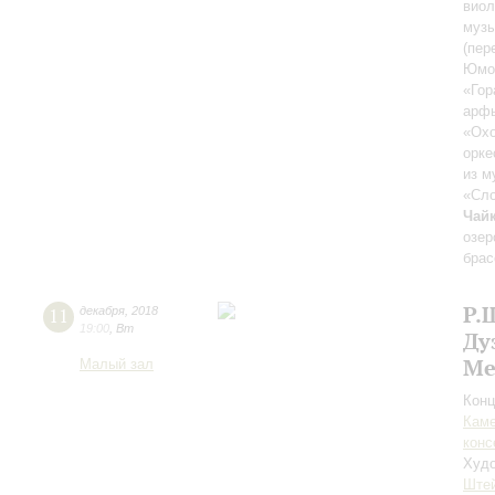
виол
музы
(пер
Юмор
«Гор
арфы
«Охо
орке
из м
«Сло
Чай
озер
брас
Р.
11
декабря
,
2018
19:00
,
Вт
Ду
Ме
Малый зал
Конц
Каме
конс
Худо
Ште