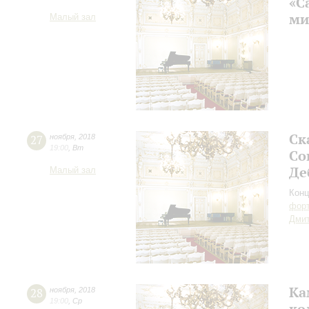
«С
ми
Малый зал
Ск
27
ноября
,
2018
19:00
,
Вт
Со
Де
Малый зал
Конц
форт
Дми
Ка
28
ноября
,
2018
19:00
,
Ср
ко