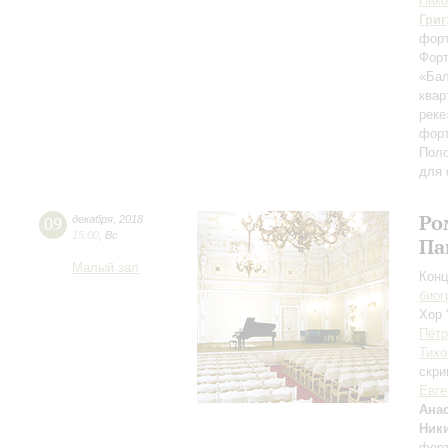
Нико
Григ
форт
Форт
«Ба
квар
реке
форт
Поло
для 
Ро
09
декабря
,
2018
15:00
,
Вс
Па
Малый зал
Конц
биог
Хор 
Пётр
Тихо
скри
Евге
Ана
Ник
фор