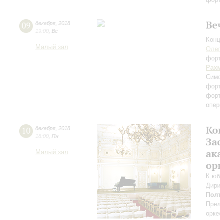
Ве
09
декабря
,
2018
19:00
,
Вс
Конц
Малый зал
Оле
фор
Рах
Сим
фор
фор
опер
Ко
10
декабря
,
2018
18:00
,
Пн
За
ак
Малый зал
ор
К юб
Дири
Пол
Прел
орке