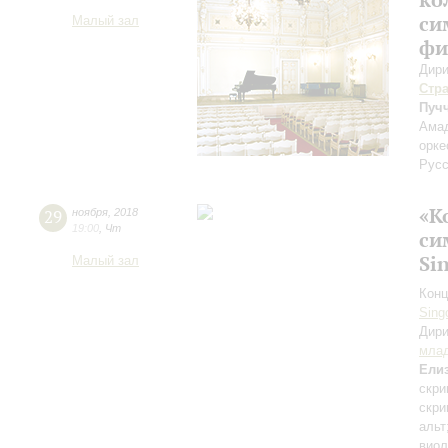
си
Малый зал
фи
Дири
Стр
Пуч
Амад
орке
Русс
«К
29
ноября
,
2018
19:00
,
Чт
си
Si
Малый зал
Конц
Sing
Дири
мла
Елиз
скри
скри
альт
вио