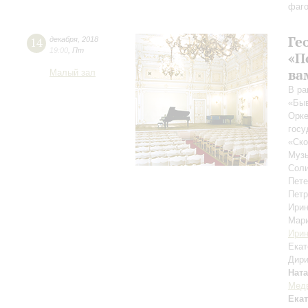
фаго
Ге
14
декабря
,
2018
19:00
,
Пт
«П
ва
Малый зал
В ра
«Быв
Орке
госу
«Ск
Музы
Соли
Пете
Петр
Ири
Мар
Ирин
Ека
Дири
Нат
Мед
Ека