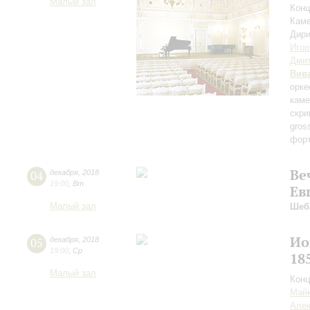
Малый зал
Конц
Каме
Дири
Игор
Дми
Вив
орке
каме
скри
gros
форт
Ве
04
декабря
,
2018
19:00
,
Вт
Ев
Малый зал
Шеб
Ио
05
декабря
,
2018
19:00
,
Ср
18
Малый зал
Конц
Майк
Алек