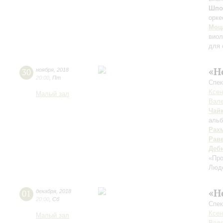
Шпо
орке
Моц
виол
для 
«Н
30
ноября
,
2018
20:00
,
Пт
Спек
Ксен
Малый зал
Вале
Чай
альб
Рах
Рав
Деб
«Пр
Люд
«Н
01
декабря
,
2018
20:00
,
Сб
Спек
Ксен
Малый зал
Вале