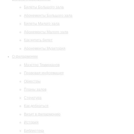
Билеты Большого зала
Абонементы Большого зала
Билеты Малого зала
Абонементы Малого зала
Как купить билет
Абонементы Музитория
О филармонии
Маэстро Темирканов
Правовая информация
Оркестры
Планы залов
Структура
Как добраться
Визит в филармонию
История
Библиотека