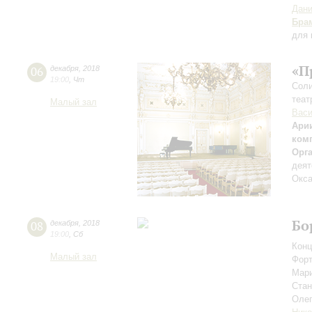
Дан
Бра
для 
«П
06
декабря
,
2018
19:00
,
Чт
Соли
теат
Малый зал
Вас
Арии
ком
Орг
деят
Окса
Бо
08
декабря
,
2018
19:00
,
Сб
Конц
Малый зал
Форт
Мар
Ста
Оле