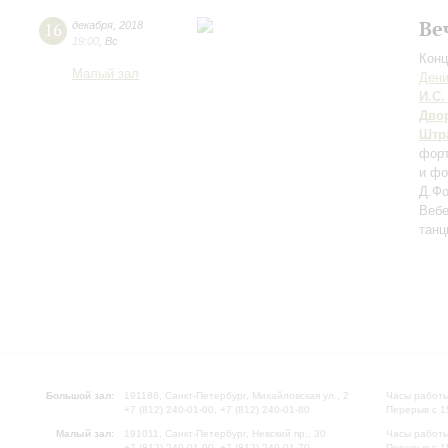
Ве
16
декабря
,
2018
19:00
,
Вс
Конц
Малый зал
Дени
И.С.
Дво
Штр
фор
и ф
Д.Фо
Вебе
тан
Большой зал:
191186, Санкт-Петербург, Михайловская ул., 2
Часы работы
+7 (812) 240-01-00, +7 (812) 240-01-80
Перерыв с 1
Малый зал:
191011, Санкт-Петербург, Невский пр., 30
Часы работы
+7 (812) 240-01-00, +7 (812) 240-01-70
Перерыв с 1