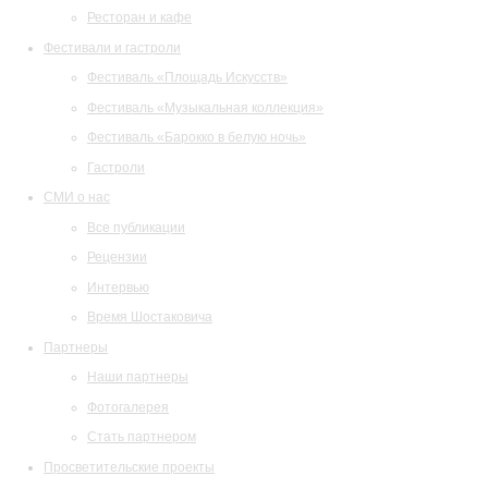
Ресторан и кафе
Фестивали и гастроли
Фестиваль «Площадь Искусств»
Фестиваль «Музыкальная коллекция»
Фестиваль «Барокко в белую ночь»
Гастроли
СМИ о нас
Все публикации
Рецензии
Интервью
Время Шостаковича
Партнеры
Наши партнеры
Фотогалерея
Стать партнером
Просветительские проекты