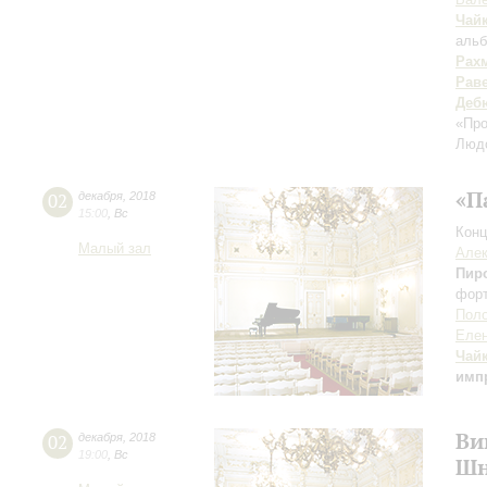
Чай
альб
Рах
Рав
Деб
«Пр
Люд
«П
02
декабря
,
2018
15:00
,
Вс
Конц
Малый зал
Алек
Пир
фор
Пол
Елен
Чай
имп
Ви
02
декабря
,
2018
19:00
,
Вс
Шн