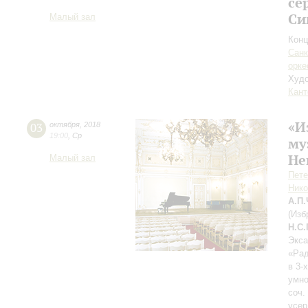
се
Си
Малый зал
Конц
Санк
орке
Худо
Кант
«И
03
октября
,
2018
19:00
,
Ср
му
Не
Малый зал
Пете
Нико
А.П
(Изб
Н.С
Экса
«Рад
в 3-
умно
соч.
усер