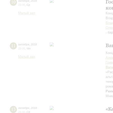
Го
10
октября
,
2018
19:00
,
Ср
ко
Малый зал
Конц
Вла
Вла
Оле
- ба
Ва
11
октября
,
2018
19:00
,
Чт
Конц
Малый зал
Алек
Грив
Ваг
«Рас
альт
тено
рома
Рах
Мниш
«К
13
октября
,
2018
15:00
,
Сб