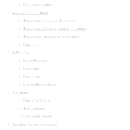
Ресторан и кафе
Фестивали и гастроли
Фестиваль «Площадь Искусств»
Фестиваль «Музыкальная коллекция»
Фестиваль «Барокко в белую ночь»
Гастроли
СМИ о нас
Все публикации
Рецензии
Интервью
Время Шостаковича
Партнеры
Наши партнеры
Фотогалерея
Стать партнером
Просветительские проекты