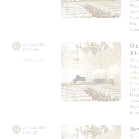
движ
Поль
«Мас
Гав
Боль
«Ан
От
05
октября
,
2018
19:00
,
Пт
Ю.
Малый зал
Фёдо
Вале
Дарь
Паве
Мур
Гуно
Мефи
«Клу
Форт
форт
Ве
06
октября
,
2018
19:00
,
Сб
Ольг