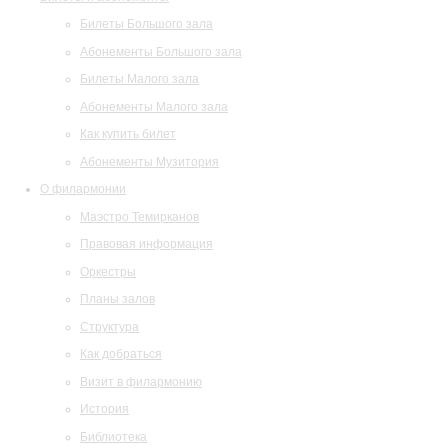
Билеты Большого зала
Абонементы Большого зала
Билеты Малого зала
Абонементы Малого зала
Как купить билет
Абонементы Музитория
О филармонии
Маэстро Темирканов
Правовая информация
Оркестры
Планы залов
Структура
Как добраться
Визит в филармонию
История
Библиотека