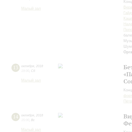
Конц
Вер
Малый зал
Гайд
Каш
Наде
Поп
бале
Музы
Шум
Орг
Бе
13
октября
,
2018
19:00
,
Сб
«П
Со
Малый зал
Конц
форт
Пётр
Ви
14
октября
,
2018
15:00
,
Вс
Фе
Малый зал