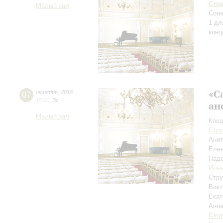
Стр
Малый зал
Сона
1 дл
конц
«С
07
октября
,
2018
15:00
,
Вс
ан
Малый зал
Конц
Стру
Ани
Елен
Над
Иль
Стру
Викт
Екат
Анн
Юлия