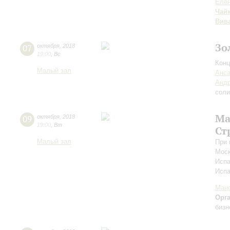
Елен
Чай
Вив
Зо
07
октября
,
2018
19:00
,
Вс
Конц
Малый зал
Анса
Андр
соли
Ма
09
октября
,
2018
19:00
,
Вт
Ст
Малый зал
При 
Моск
Испа
Исп
Мано
Орг
бизн