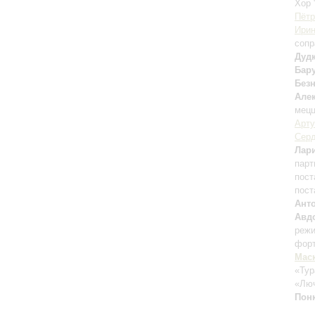
Хор 
Пётр
Ирин
сопр
Дуд
Бар
Без
Але
мецц
Арту
Серд
Лар
парт
пост
пост
Ант
Авд
режи
форт
Мас
«Тур
«Лю
Пон