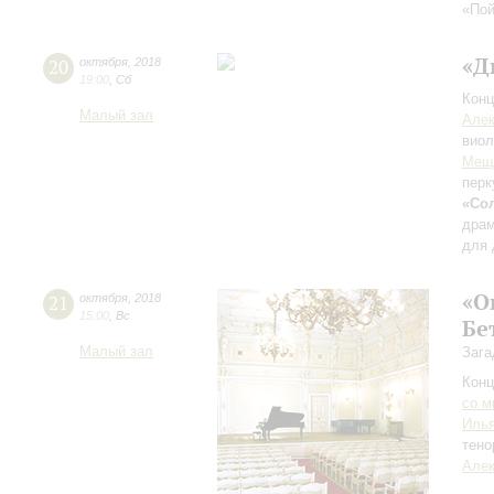
«Пой
«Д
20
октября
,
2018
19:00
,
Сб
Конц
Малый зал
Алек
виол
Мещ
перк
«Сол
драм
для 
«О
21
октября
,
2018
15:00
,
Вс
Бе
Малый зал
Зага
Конц
со м
Илья
тено
Алек