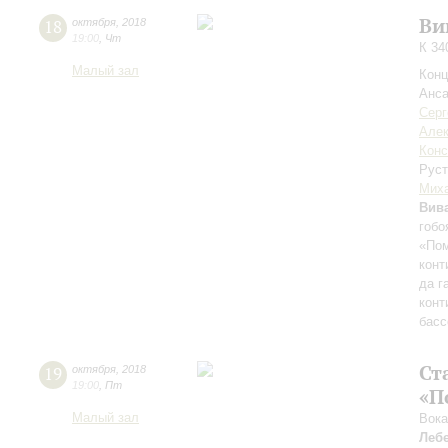
Ви
18
октября
,
2018
19:00
,
Чт
К 34
Малый зал
Конц
Анса
Серг
Алек
Конс
Рус
Мих
Вив
гобо
«Пом
конт
да г
конт
басс
Ст
19
октября
,
2018
19:00
,
Пт
«П
Малый зал
Вока
Леб