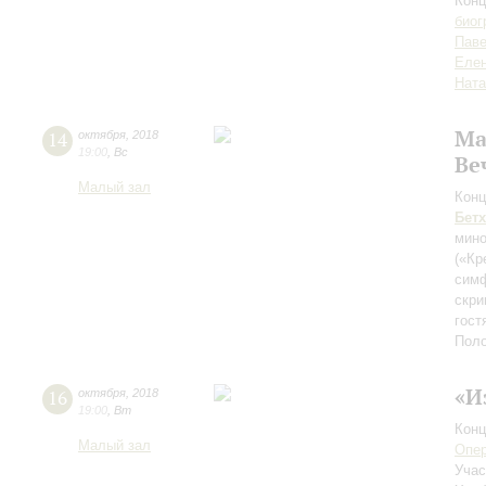
Конц
биог
Паве
Елен
Ната
Ма
14
октября
,
2018
19:00
,
Вс
Ве
Малый зал
Конц
Бет
мино
(«Кр
симф
скри
гост
Поло
«И
16
октября
,
2018
19:00
,
Вт
Конц
Малый зал
Опе
Учас