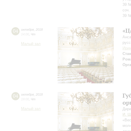
39 №
соч.
39 
«Ц
04
октября
,
2018
14:00
,
Чт
Анса
русс
Малый зал
Ирин
Ста
Рома
Орг
Гу
04
октября
,
2018
19:00
,
Чт
ор
Малый зал
Дири
И. Ш
«Вес
молн