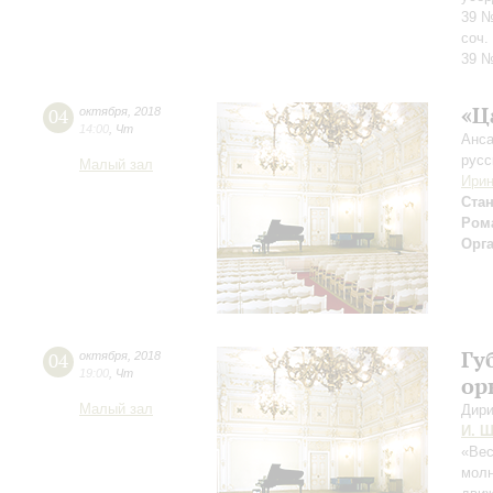
39 №
соч.
39 
«Ц
04
октября
,
2018
14:00
,
Чт
Анса
русс
Малый зал
Ирин
Ста
Рома
Орг
Гу
04
октября
,
2018
19:00
,
Чт
ор
Малый зал
Дири
И. Ш
«Вес
молн