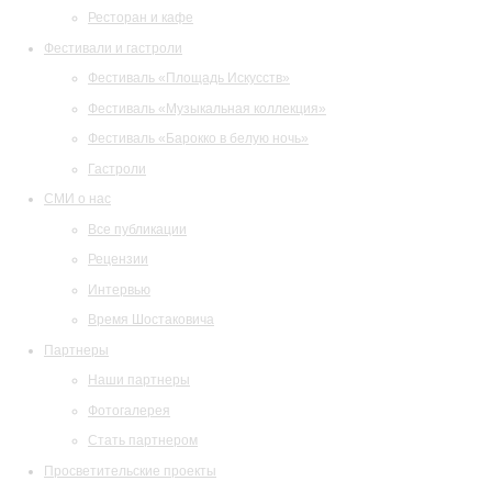
Ресторан и кафе
Фестивали и гастроли
Фестиваль «Площадь Искусств»
Фестиваль «Музыкальная коллекция»
Фестиваль «Барокко в белую ночь»
Гастроли
СМИ о нас
Все публикации
Рецензии
Интервью
Время Шостаковича
Партнеры
Наши партнеры
Фотогалерея
Стать партнером
Просветительские проекты