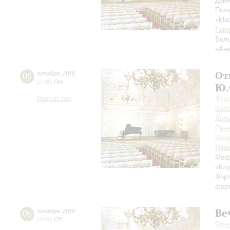
движ
Поль
«Мас
Гав
Боль
«Ан
От
05
октября
,
2018
19:00
,
Пт
Ю.
Малый зал
Фёдо
Вале
Дарь
Паве
Мур
Гуно
Мефи
«Клу
Форт
форт
Ве
06
октября
,
2018
19:00
,
Сб
Ольг