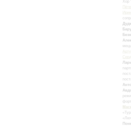
Хор 
Пётр
Ирин
сопр
Дуд
Бар
Без
Але
мецц
Арту
Серд
Лар
парт
пост
пост
Ант
Авд
режи
форт
Мас
«Тур
«Лю
Пон