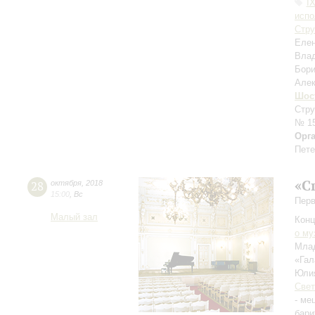
I
испо
Стру
Еле
Вла
Бор
Алек
Шос
Стру
№ 15
Орг
Пете
«С
28
октября
,
2018
15:00
,
Вс
Перв
Малый зал
Конц
о му
Млад
«Гал
Юли
Свет
- ме
бари