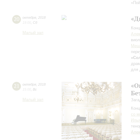
«Пой
«Д
20
октября
,
2018
19:00
,
Сб
Конц
Малый зал
Алек
виол
Мещ
перк
«Сол
драм
для 
«О
21
октября
,
2018
15:00
,
Вс
Бе
Малый зал
Зага
Конц
со м
Илья
тено
Алек