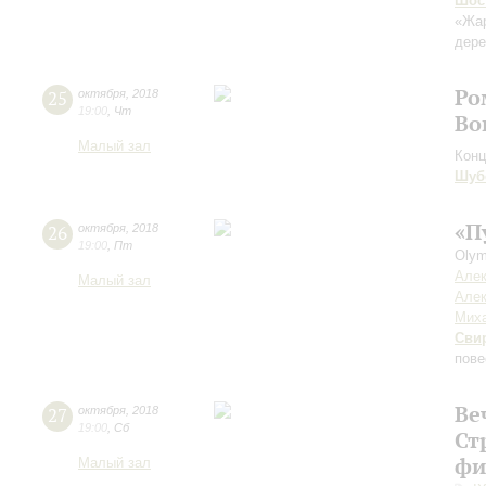
Шос
«Жар
дере
Ро
25
октября
,
2018
19:00
,
Чт
Во
Малый зал
Конц
Шуб
«П
26
октября
,
2018
19:00
,
Пт
Olym
Алек
Малый зал
Алек
Миха
Сви
пове
Ве
27
октября
,
2018
19:00
,
Сб
Ст
фи
Малый зал