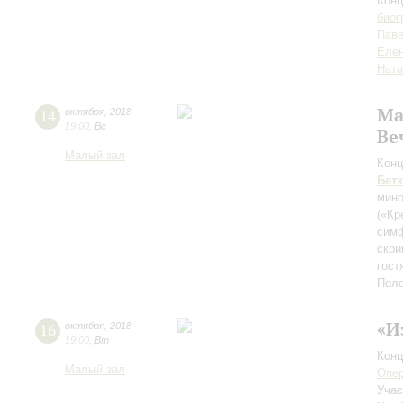
Конц
биог
Паве
Елен
Ната
Ма
14
октября
,
2018
19:00
,
Вс
Ве
Малый зал
Конц
Бет
мино
(«Кр
симф
скри
гост
Поло
«И
16
октября
,
2018
19:00
,
Вт
Конц
Малый зал
Опе
Учас