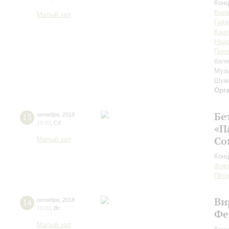
Конц
Вер
Малый зал
Гайд
Каш
Наде
Поп
бале
Музы
Шум
Орг
Бе
13
октября
,
2018
19:00
,
Сб
«П
Со
Малый зал
Конц
форт
Пётр
Ви
14
октября
,
2018
15:00
,
Вс
Фе
Малый зал