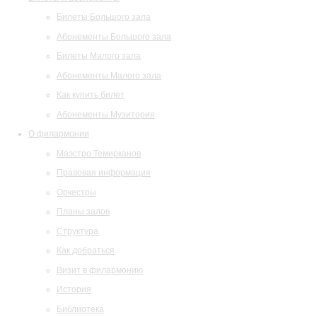
Билеты Большого зала
Абонементы Большого зала
Билеты Малого зала
Абонементы Малого зала
Как купить билет
Абонементы Музитория
О филармонии
Маэстро Темирканов
Правовая информация
Оркестры
Планы залов
Структура
Как добраться
Визит в филармонию
История
Библиотека