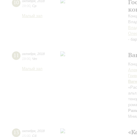
Го
10
октября
,
2018
19:00
,
Ср
ко
Малый зал
Конц
Вла
Вла
Оле
- ба
Ва
11
октября
,
2018
19:00
,
Чт
Конц
Малый зал
Алек
Грив
Ваг
«Рас
альт
тено
рома
Рах
Мниш
«К
13
октября
,
2018
15:00
,
Сб