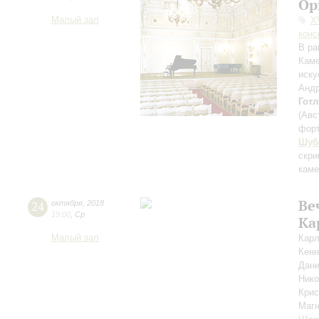
Ор
Малый зал
X
конс
В ра
Каме
иску
Анд
Гот
(Авс
фор
Шуб
скри
каме
Ве
24
октября
,
2018
19:00
,
Ср
Ка
Малый зал
Карл
Кенн
Дан
Нико
Крис
Магн