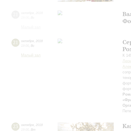
Ва
21
октября
,
2018
19:00
,
Вс
Фо
Малый зал
Се
21
октября
,
2018
19:00
,
Вс
Ро
Малый зал
К 14
Леон
Алек
сопр
тено
фор
фор
Ром
«Фр
Орг
Пете
Ка
23
октября
,
2018
19:00
,
Вт