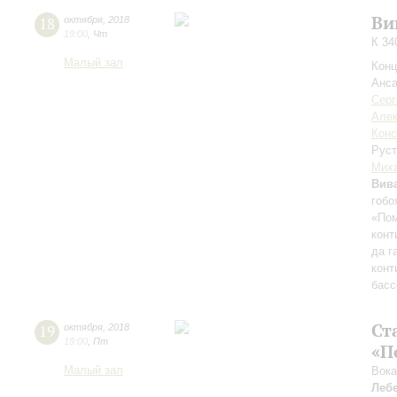
Ви
18
октября
,
2018
19:00
,
Чт
К 34
Малый зал
Конц
Анса
Серг
Алек
Конс
Рус
Мих
Вив
гобо
«Пом
конт
да г
конт
басс
Ст
19
октября
,
2018
19:00
,
Пт
«П
Малый зал
Вока
Леб