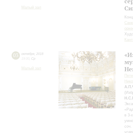
се
Си
Малый зал
Конц
Санк
орке
Худо
Кант
«И
03
октября
,
2018
19:00
,
Ср
му
Не
Малый зал
Пете
Нико
А.П
(Изб
Н.С
Экса
«Рад
в 3-
умно
соч.
усер