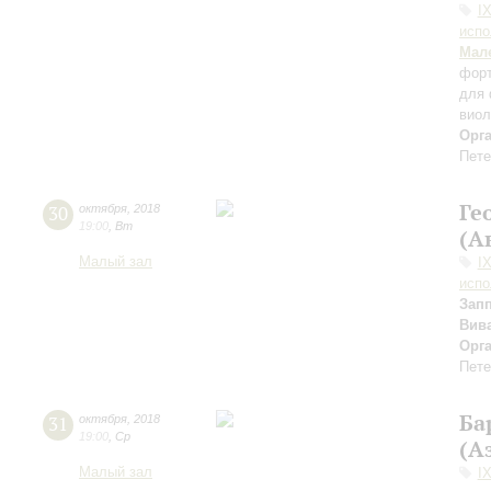
I
испо
Мал
форт
для 
виол
Орг
Пете
Ге
30
октября
,
2018
19:00
,
Вт
(А
Малый зал
I
испо
Зап
Вив
Орг
Пете
Ба
31
октября
,
2018
19:00
,
Ср
(А
Малый зал
I