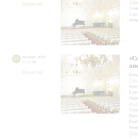
Стр
Малый зал
Сона
1 дл
конц
«С
07
октября
,
2018
15:00
,
Вс
ан
Малый зал
Конц
Стру
Ани
Елен
Над
Иль
Стру
Викт
Екат
Анн
Юлия