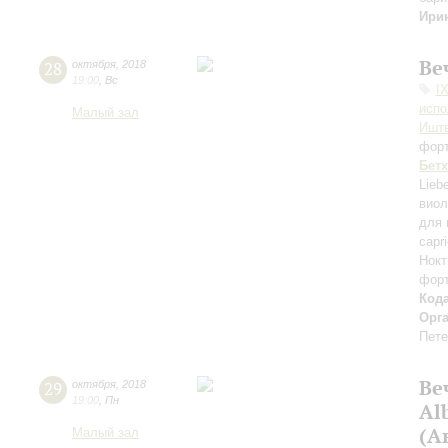
Ири
Ве
28
октября
,
2018
19:00
,
Вс
I
испо
Малый зал
Ишт
фор
Бет
Lieb
виол
для 
capr
Нокт
фор
Код
Орг
Пете
Ве
29
октября
,
2018
19:00
,
Пн
Al
(А
Малый зал