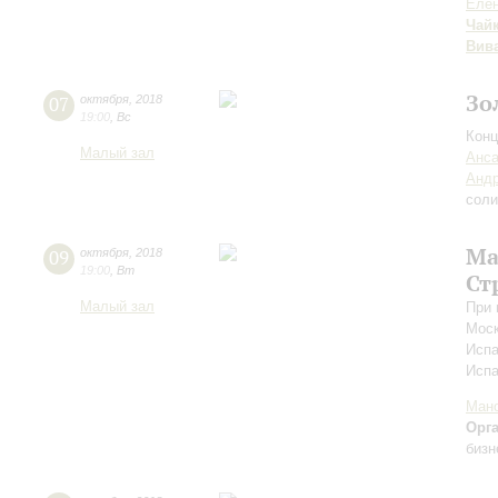
Елен
Чай
Вив
Зо
07
октября
,
2018
19:00
,
Вс
Конц
Малый зал
Анса
Андр
соли
Ма
09
октября
,
2018
19:00
,
Вт
Ст
Малый зал
При 
Моск
Испа
Исп
Мано
Орг
бизн