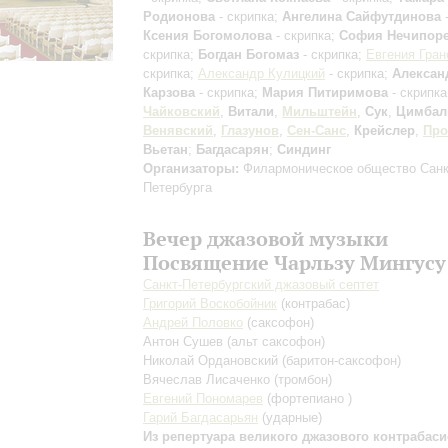
Родионова
- скрипка;
Ангелина Сайфутдинова
-
Ксения Богомолова
- скрипка;
София Нечипор
скрипка;
Богдан Богомаз
- скрипка;
Евгения Гран
скрипка;
Александр Кулицкий
- скрипка;
Алексан
Карзова
- скрипка;
Мария Питиримова
- скрипка
Чайковский
,
Витали
,
Мильштейн
,
Сук
,
Цимбал
Венявский
,
Глазунов
,
Сен-Санс
,
Крейслер
,
Про
Вьетан
;
Багдасарян
;
Синдинг
Организаторы:
Филармоническое общество Санк
Петербурга
Вечер джазовой музыки
Посвящение Чарльзу Мингусу
Санкт-Петербургский джазовый септет
Григорий Воскобойник
(контрабас)
Андрей Половко
(саксофон)
Антон Сушев
(альт саксофон)
Николай Ордановский
(баритон-саксофон)
Вячеслав Лисаченко
(тромбон)
Евгений Пономарев
(фортепиано )
Гарий Багдасарьян
(ударные)
Из репертуара великого джазового контрабаси