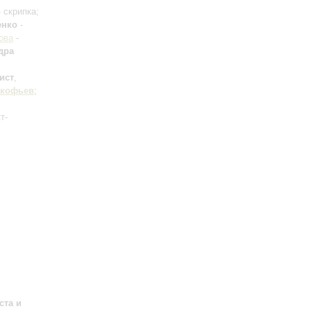
 скрипка;
енко
-
ова
-
дра
ист
,
кофьев
;
т-
ста и