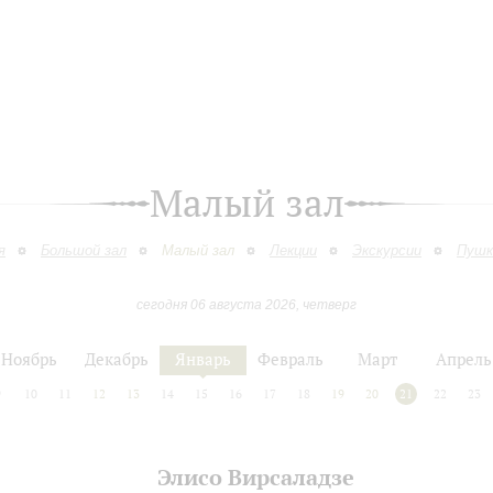
Малый зал
я
Большой зал
Малый зал
Лекции
Экскурсии
Пушк
сегодня 06 августа 2026, четверг
Ноябрь
Декабрь
Январь
Февраль
Март
Апрель
9
10
11
12
13
14
15
16
17
18
19
20
21
22
23
Элисо Вирсаладзе