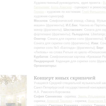
Художественный руководитель, идея проекта -
В
Галендеев
;
Алла Дамскер
- сценарист и режиссе
Герман
- художник по костюмам;
Глеб Фильштинс
художник-сценограф
Мосолов
: Симфонический эпизод «Завод. Музы
машин» (фрагменты);
И.С.Бах
: Чакона из Партит
минор (фрагменты);
Шостакович
: Соната для ск
фортепиано (фрагменты);
Пьяццолла
: Libertango;
Онеггер
: Соната для скрипки соло (фрагменты);
Соната для скрипки соло (фрагменты);
Изаи
: Сон
скрипки соло №3 «Баллада» (фрагменты);
Берг
:
«Любовь» на слова Рильке из цикла «Юношеские
Курбатов
: Симфоническая картина «Кровавая Ро
Пендерецкий
: Каденция для скрипки соло (фраг
Организаторы:
Концерт юных скрипачей
Учащиеся Средней специальной музыкальной ш
Санкт-Петербургской государственной консерват
Н.А. Римского-Корсакова
София Санникова
- скрипка;
Эмиль Ильдиреков
скрипка;
Алексей Тищенко
- скрипка;
Анастасия Г
- скрипка;
Светлана Кокнаева
- скрипка;
Тамара