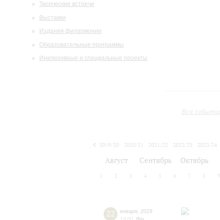
Творческие встречи
Выставки
Издания филармонии
Образовательные программы
Инклюзивные и специальные проекты
Все событи
2019/20
2020/21
2021/22
2022/23
2023/24
2024/25
2025/26
2026/27
Август
Сентябрь
Октябрь
1
2
3
4
5
6
7
8
22
января
,
2019
19:00
,
Вт