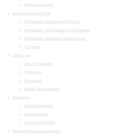
Ресторан и кафе
Фестивали и гастроли
Фестиваль «Площадь Искусств»
Фестиваль «Музыкальная коллекция»
Фестиваль «Барокко в белую ночь»
Гастроли
СМИ о нас
Все публикации
Рецензии
Интервью
Время Шостаковича
Партнеры
Наши партнеры
Фотогалерея
Стать партнером
Просветительские проекты