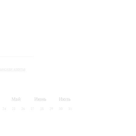
инская карта
Май
Июнь
Июль
24
25
26
27
28
29
30
31