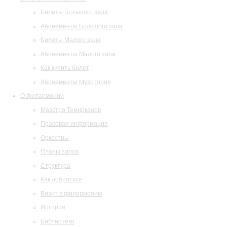
Билеты Большого зала
Абонементы Большого зала
Билеты Малого зала
Абонементы Малого зала
Как купить билет
Абонементы Музитория
О филармонии
Маэстро Темирканов
Правовая информация
Оркестры
Планы залов
Структура
Как добраться
Визит в филармонию
История
Библиотека