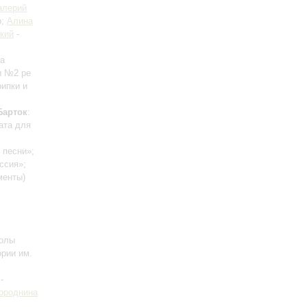
алерий
р;
Алина
кий
-
ка
ы №2 ре
рипки и
Барток
:
ата для
 песни»;
ссия»;
менты)
колы
ории им.
-
ороднина