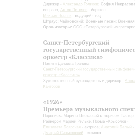
Дирижер -
Александр Голиков
;
София Некрасов
сопрано;
Антон Петряев
- баритон
Михаил Черняк
- ведущий-чтец
Штраус
;
Чайковский
;
Военные песни
;
Военная
Организаторы:
ООО «Петербургский импресари
Санкт-Петербургский
государственный симфониче
оркестр «Классика»
Памяти Даниила Гранина
Санкт-Петербургский государственный симфонич
оркестр «Классика»
Художественный руководитель и дирижер -
Алек
Канторов
«1926»
Премьера музыкального спек
Переписка Марины Цветаевой с Борисом Пастер
Райнером Марией Рильке. Поэма «Крысолов»
Елизавета Боярская
- актриса;
Анатолий Белый
-
Дмитрий Синьковский
- скрипка