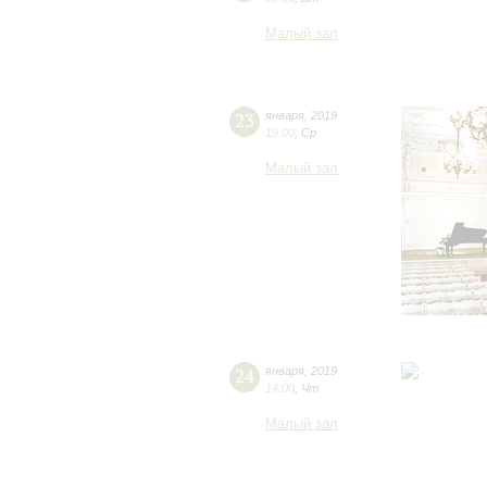
Малый зал
23
января
,
2019
19:00
,
Ср
Малый зал
24
января
,
2019
14:00
,
Чт
Малый зал