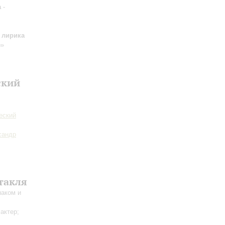
а
-
 лирика
о»
ский
еский
сандр
такля
наком и
 актер;