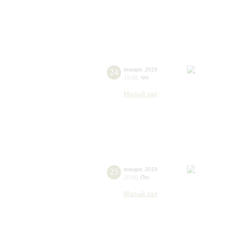
24
января
,
2019
19:00
,
Чт
Малый зал
25
января
,
2019
20:00
,
Пт
Малый зал