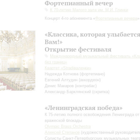
Фортепианный вечер
К 70-летию Малого зала им. М.И. Глинки
Концерт 4-го абонемента «
Фортепианные вечера
»
«Классика, которая улыбаетс
Вам!»
Открытие фестиваля
Международный музыкальный фестиваль «Кл
без границ»
Квартет «Stradiваленки»
Надежда Котнова
(фортепиано)
Евгений Алтудин
(аккордеон)
Денис Макаров
(контрабас)
Александр Барклянский
(скрипка)
«Ленинградская победа»
К 75-летию полного освобождения Ленинграда от
вражеской блокады
Olympic Brass Orchestra
Алексей Степанов
(художественный руководител
Солисты Санкт-Петербургских музыкальных теат