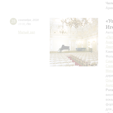
Чил
Арии
«У
28
сентября
,
2018
19:00
,
Пт
Иг
Малый зал
Авто
«Пет
Анас
Дмит
Каме
Фоль
Симф
Санк
Миха
дири
Ольг
Андр
Рог
виол
вока
форт
для 