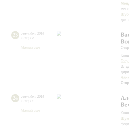
Мен
мино
Шуб
для 
Ва
23
сентября
,
2018
19:00
,
Вс
Во
Малый зал
Откр
Конц
Госу
Вла
дири
Чай
Ста
Ал
24
сентября
,
2018
19:00
,
Пн
Ве
Малый зал
Конц
Шум
форт