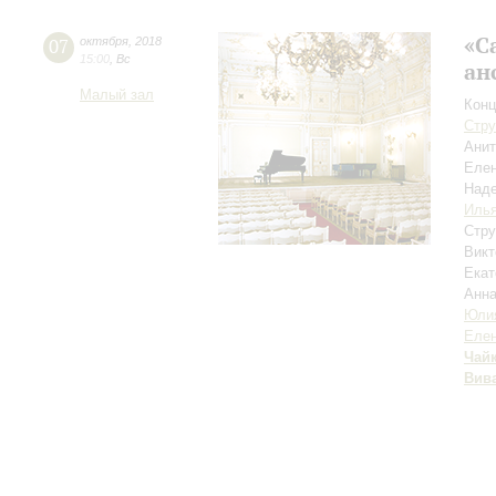
«С
07
октября
,
2018
15:00
,
Вс
ан
Малый зал
Конц
Стру
Ани
Елен
Над
Иль
Стру
Викт
Екат
Анн
Юлия
Елен
Чай
Вив