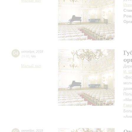
Малый зал
Ирин
Ста
Рома
Орг
Гу
04
октября
,
2018
19:00
,
Чт
ор
Малый зал
Дири
И. Ш
«Вес
молн
движ
Поль
«Мас
Гав
Боль
«Ан
От
октября
,
2018