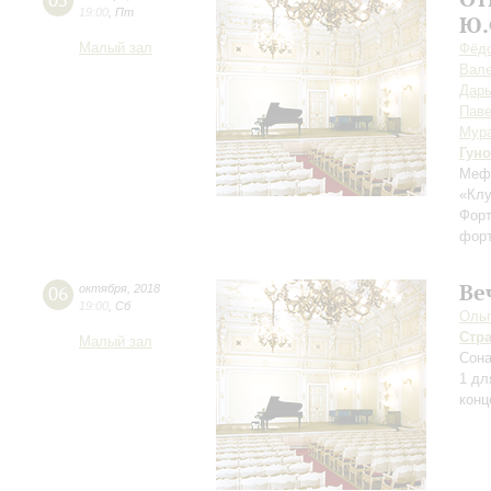
05
19:00
,
Пт
Ю.
Малый зал
Фёдо
Вале
Дарь
Паве
Мур
Гуно
Мефи
«Клу
Форт
форт
Ве
06
октября
,
2018
19:00
,
Сб
Ольг
Стр
Малый зал
Сона
1 дл
конц