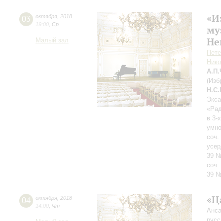
«И
03
октября
,
2018
19:00
,
Ср
му
Не
Малый зал
Пете
Нико
А.П
(Изб
Н.С
Экса
«Рад
в 3-
умно
соч.
усер
39 №
соч.
39 
«Ц
04
октября
,
2018
14:00
,
Чт
Анса
русс