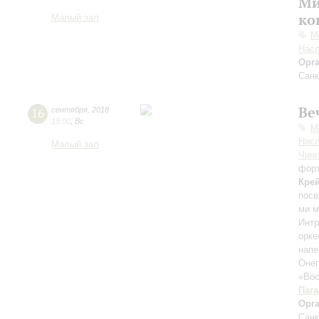
Ми
ко
Малый зал
М
Нас
Орг
Санк
Ве
16
сентября
,
2018
19:00
,
Вс
М
Нас
Малый зал
Чинг
фор
Кре
посв
ми 
Интр
орк
нап
Оне
«Вос
Паг
Орг
Санк