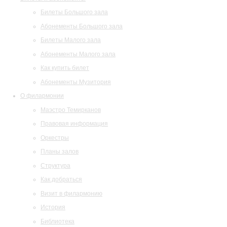
Билеты Большого зала
Абонементы Большого зала
Билеты Малого зала
Абонементы Малого зала
Как купить билет
Абонементы Музитория
О филармонии
Маэстро Темирканов
Правовая информация
Оркестры
Планы залов
Структура
Как добраться
Визит в филармонию
История
Библиотека