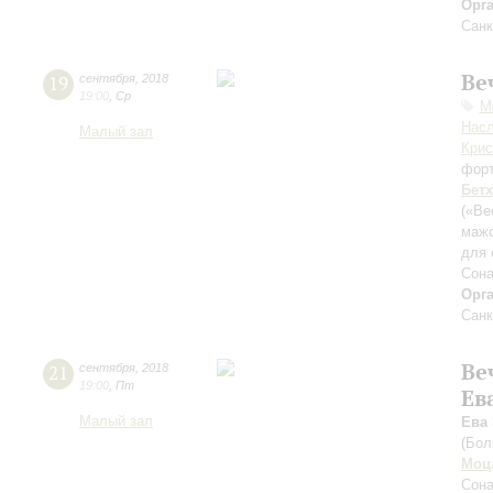
Орг
Санк
Ве
19
сентября
,
2018
19:00
,
Ср
М
Нас
Малый зал
Крис
фор
Бет
(«Ве
маж
для 
Сона
Орг
Санк
Ве
21
сентября
,
2018
19:00
,
Пт
Ев
Малый зал
Ева
(Бол
Моц
Сона