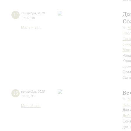
Ди
17
сентября
,
2018
19:00
,
Пн
Со
Малый зал
М
Нас
Санк
симф
Моц
Ронд
Конц
врем
Орг
Санк
Ве
18
сентября
,
2018
19:00
,
Вт
М
Нас
Малый зал
Дав
Деб
Сона
для 