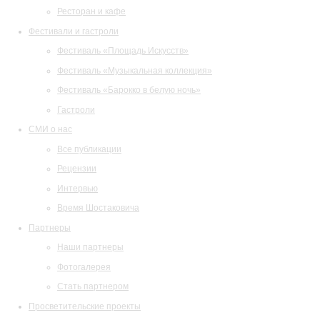
Ресторан и кафе
Фестивали и гастроли
Фестиваль «Площадь Искусств»
Фестиваль «Музыкальная коллекция»
Фестиваль «Барокко в белую ночь»
Гастроли
СМИ о нас
Все публикации
Рецензии
Интервью
Время Шостаковича
Партнеры
Наши партнеры
Фотогалерея
Стать партнером
Просветительские проекты