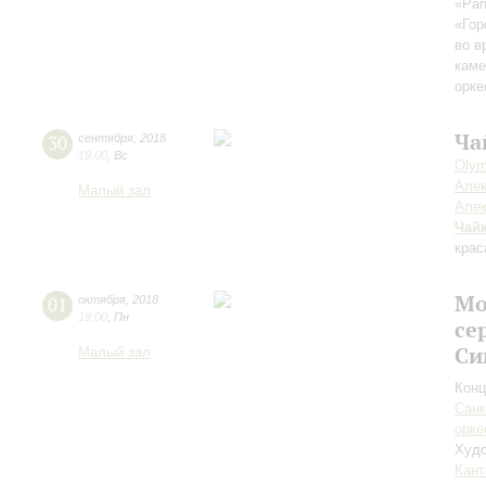
«Рап
«Гор
во в
каме
орке
Ча
30
сентября
,
2018
19:00
,
Вс
Olym
Алек
Малый зал
Алек
Чай
крас
Мо
01
октября
,
2018
19:00
,
Пн
се
Си
Малый зал
Конц
Санк
орке
Худо
Кант