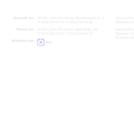
Большой зал:
191186, Санкт-Петербург, Михайловская ул., 2
Часы работы
+7 (812) 240-01-00, +7 (812) 240-01-80
Перерыв с 1
Малый зал:
191011, Санкт-Петербург, Невский пр., 30
Часы работы
+7 (812) 240-01-00, +7 (812) 240-01-70
Перерыв с 1
Вопросы на
Напишите нам:
MAX