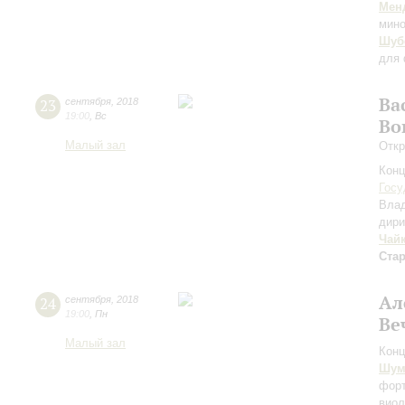
Мен
мино
Шуб
для 
Ва
23
сентября
,
2018
19:00
,
Вс
Во
Малый зал
Откр
Конц
Госу
Вла
дири
Чай
Ста
Ал
24
сентября
,
2018
19:00
,
Пн
Ве
Малый зал
Конц
Шум
форт
виол