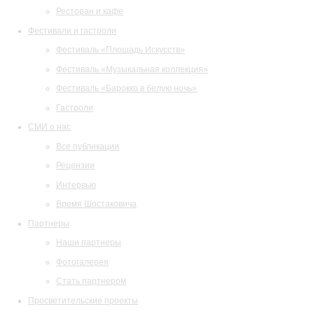
Ресторан и кафе
Фестивали и гастроли
Фестиваль «Площадь Искусств»
Фестиваль «Музыкальная коллекция»
Фестиваль «Барокко в белую ночь»
Гастроли
СМИ о нас
Все публикации
Рецензии
Интервью
Время Шостаковича
Партнеры
Наши партнеры
Фотогалерея
Стать партнером
Просветительские проекты