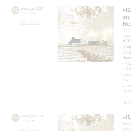
«И
03
октября
,
2018
19:00
,
Ср
му
Не
Малый зал
Пете
Нико
А.П
(Изб
Н.С
Экса
«Рад
в 3-
умно
соч.
усер
39 №
соч.
39 
«Ц
04
октября
,
2018
14:00
,
Чт
Анса
русс
Малый зал