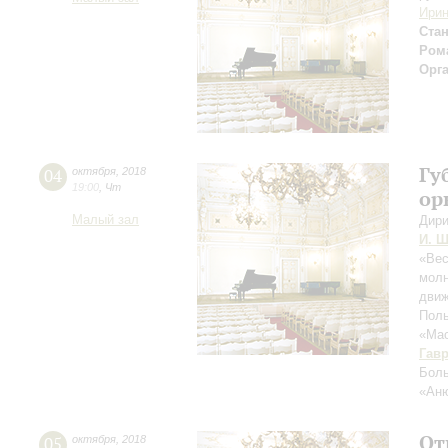
Ирин
Ста
Рома
Орг
Гу
04
октября
,
2018
19:00
,
Чт
ор
Малый зал
Дири
И. Ш
«Вес
молн
движ
Поль
«Мас
Гав
Боль
«Ан
От
05
октября
,
2018