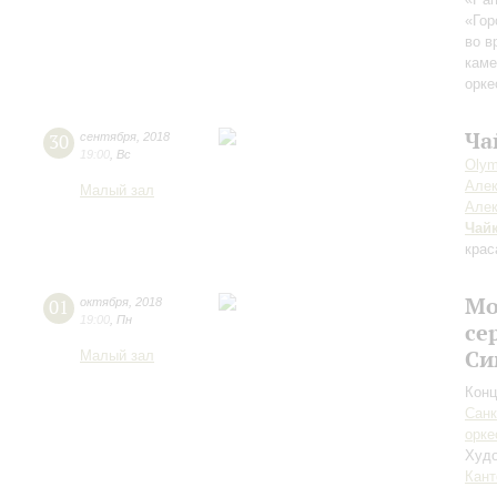
«Гор
во в
каме
орке
Ча
30
сентября
,
2018
19:00
,
Вс
Olym
Алек
Малый зал
Алек
Чай
крас
Мо
01
октября
,
2018
19:00
,
Пн
се
Си
Малый зал
Конц
Санк
орке
Худо
Кант