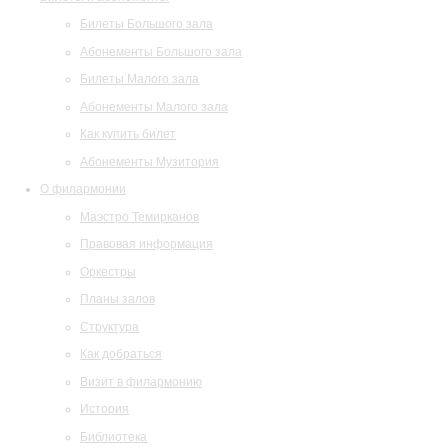
Билеты Большого зала
Абонементы Большого зала
Билеты Малого зала
Абонементы Малого зала
Как купить билет
Абонементы Музитория
О филармонии
Маэстро Темирканов
Правовая информация
Оркестры
Планы залов
Структура
Как добраться
Визит в филармонию
История
Библиотека