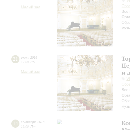
V
Обра
Малый зал
Все 
Орг
Обра
музы
То
21
июля
,
2018
17:00
,
Сб
Це
и 
Малый зал
V
Обра
Все 
Орг
Обра
музы
Ко
14
сентября
,
2018
19:00
,
Пт
Ми