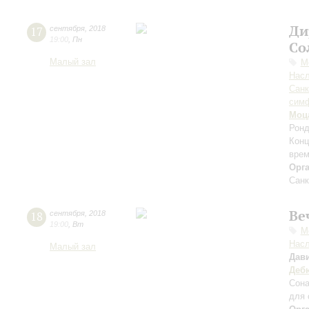
Ди
17
сентября
,
2018
19:00
,
Пн
Со
Малый зал
М
Нас
Санк
симф
Моц
Ронд
Конц
врем
Орг
Санк
Ве
18
сентября
,
2018
19:00
,
Вт
М
Нас
Малый зал
Дав
Деб
Сона
для 