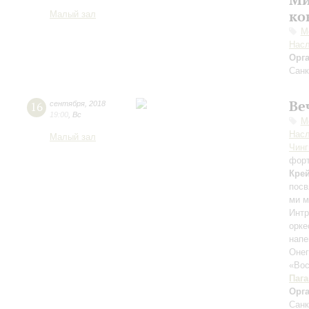
ко
Малый зал
М
Нас
Орг
Санк
Ве
16
сентября
,
2018
19:00
,
Вс
М
Нас
Малый зал
Чинг
фор
Кре
посв
ми 
Интр
орк
нап
Оне
«Вос
Паг
Орг
Санк