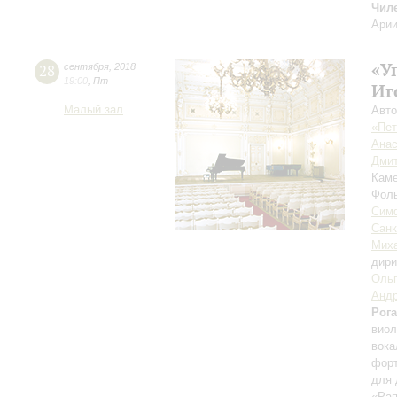
Чил
Арии
«У
28
сентября
,
2018
19:00
,
Пт
Иг
Малый зал
Авто
«Пет
Анас
Дмит
Каме
Фоль
Симф
Санк
Миха
дири
Ольг
Андр
Рог
виол
вока
форт
для 
«Рап