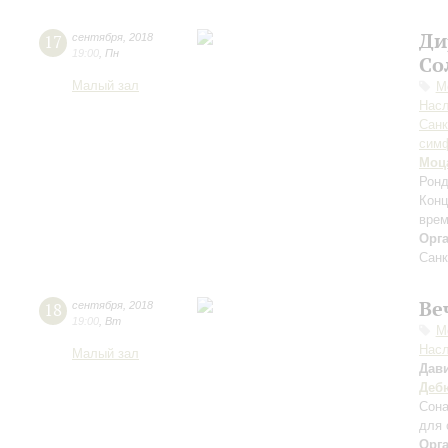
Ди
17
сентября
,
2018
19:00
,
Пн
Со
Малый зал
М
Нас
Санк
симф
Моц
Ронд
Конц
врем
Орг
Санк
Ве
18
сентября
,
2018
19:00
,
Вт
М
Нас
Малый зал
Дав
Деб
Сона
для 
Орг