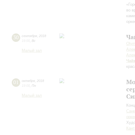
«Гор
во в
каме
орке
Ча
30
сентября
,
2018
19:00
,
Вс
Olym
Алек
Малый зал
Алек
Чай
крас
Мо
01
октября
,
2018
19:00
,
Пн
се
Си
Малый зал
Конц
Санк
орке
Худо
Кант