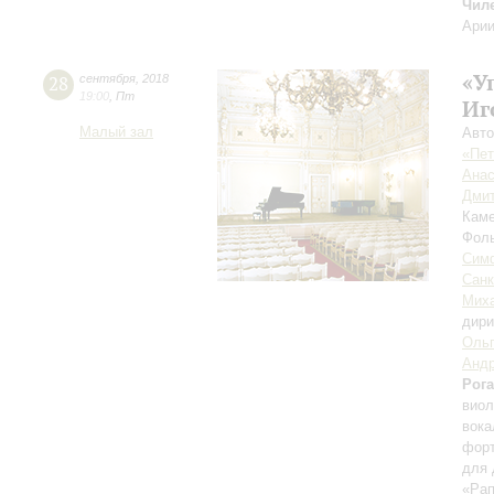
Чил
Арии
«У
28
сентября
,
2018
19:00
,
Пт
Иг
Малый зал
Авто
«Пет
Анас
Дмит
Каме
Фоль
Симф
Санк
Миха
дири
Ольг
Андр
Рог
виол
вока
форт
для 
«Рап