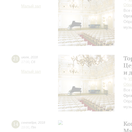
Обра
Малый зал
Все 
Орг
Обра
музы
То
21
июля
,
2018
17:00
,
Сб
Це
и 
Малый зал
V
Обра
Все 
Орг
Обра
музы
Ко
14
сентября
,
2018
19:00
,
Пт
Ми