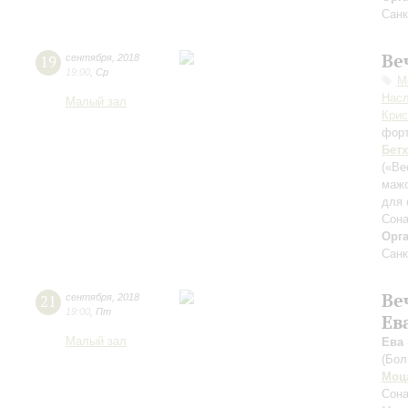
Санк
Ве
19
сентября
,
2018
19:00
,
Ср
М
Нас
Малый зал
Крис
фор
Бет
(«Ве
маж
для 
Сона
Орг
Санк
Ве
21
сентября
,
2018
19:00
,
Пт
Ев
Малый зал
Ева
(Бол
Моц
Сона