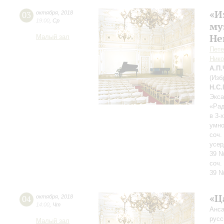
«И
03
октября
,
2018
19:00
,
Ср
му
Не
Малый зал
Пете
Нико
А.П
(Изб
Н.С
Экса
«Рад
в 3-
умно
соч.
усер
39 №
соч.
39 
«Ц
04
октября
,
2018
14:00
,
Чт
Анса
русс
Малый зал