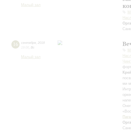
ко
Малый зал
М
Нас
Орг
Санк
Ве
16
сентября
,
2018
19:00
,
Вс
М
Нас
Малый зал
Чинг
фор
Кре
посв
ми 
Интр
орк
нап
Оне
«Вос
Паг
Орг
Санк