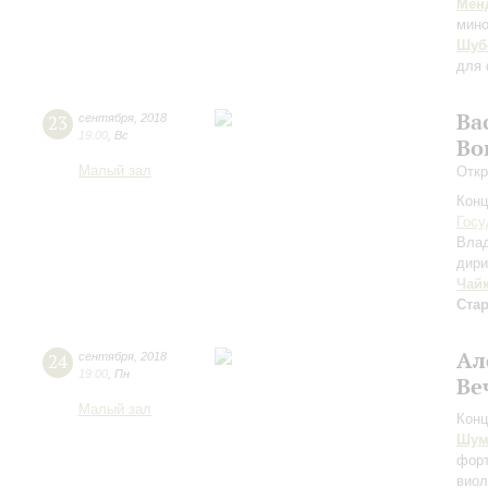
Мен
мино
Шуб
для 
Ва
23
сентября
,
2018
19:00
,
Вс
Во
Малый зал
Откр
Конц
Госу
Вла
дири
Чай
Ста
Ал
24
сентября
,
2018
19:00
,
Пн
Ве
Малый зал
Конц
Шум
форт
виол