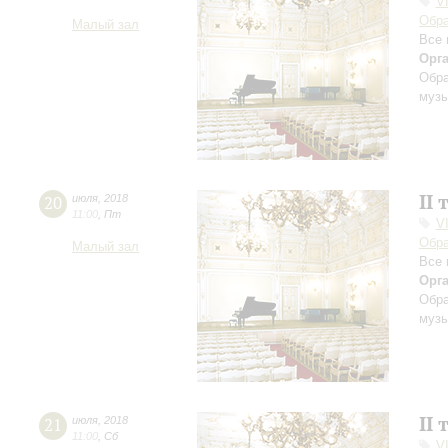
V
Обра
Малый зал
Все 
Орг
Обра
музы
II 
20
июля
,
2018
11:00
,
Пт
V
Обра
Малый зал
Все 
Орг
Обра
музы
II 
21
июля
,
2018
11:00
,
Сб
V