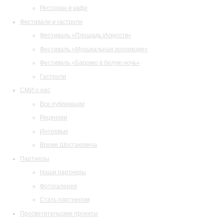
Ресторан и кафе
Фестивали и гастроли
Фестиваль «Площадь Искусств»
Фестиваль «Музыкальная коллекция»
Фестиваль «Барокко в белую ночь»
Гастроли
СМИ о нас
Все публикации
Рецензии
Интервью
Время Шостаковича
Партнеры
Наши партнеры
Фотогалерея
Стать партнером
Просветительские проекты