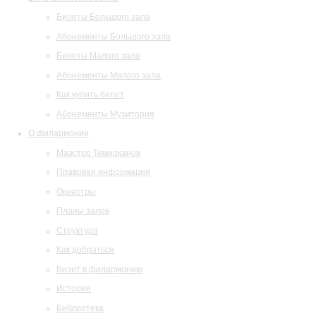
Билеты Большого зала
Абонементы Большого зала
Билеты Малого зала
Абонементы Малого зала
Как купить билет
Абонементы Музитория
О филармонии
Маэстро Темирканов
Правовая информация
Оркестры
Планы залов
Структура
Как добраться
Визит в филармонию
История
Библиотека