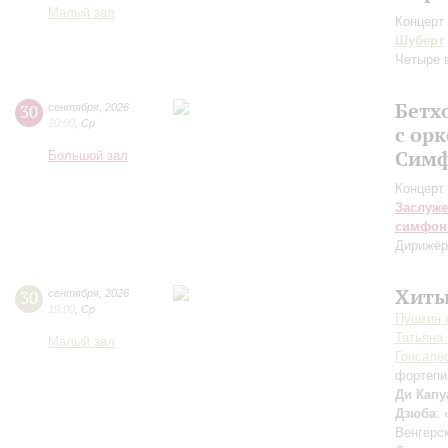
Малый зал
Концерт 
Шуберт
Четыре 
Бетх
30
сентября
,
2026
20:00
,
Ср
с ор
Симф
Большой зал
Концерт 
Заслуже
симфон
Дирижёр
Хиты
30
сентября
,
2026
19:00
,
Ср
Пушкин c
Татьяна
Малый зал
Гонсале
фортепи
Ди Капу
Дзюба
:
Венгерс