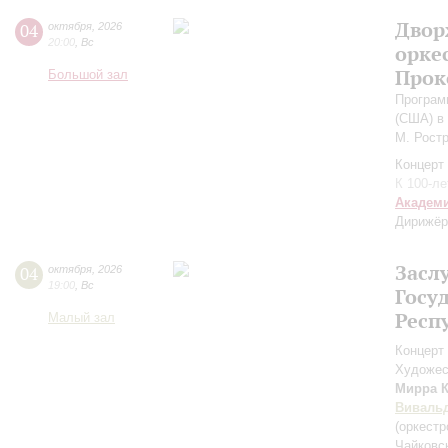
Двор
04
октября
,
2026
20:00
,
Вс
орке
Прок
Большой зал
Програм
(США) в
М. Рост
Концерт 
К 100-л
Академ
Дирижёр
Засл
04
октября
,
2026
19:00
,
Вс
Госу
Респ
Малый зал
Концерт 
Художес
Мирра 
Виваль
(оркестр
Чайковс