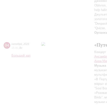
Джазово
Oblivion,
help fall
Джульет
золотог
“Despasi
“Quizas, 
Организ
«Пут
04
октября
,
2026
15:00
,
Вс
Концерт 
Большой зал
Ансамбл
Анна Ми
Музыка 
музыкан
мультфи
«В Порт
марш» и
“Soul Bo
«Розова
Birds”,
музыки 