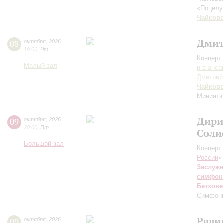
«Поцел
Чайков
Дмит
08
октября
,
2026
19:00
,
Чт
Концерт 
Малый зал
и в анс
Дмитрий
Чайков
Миниатю
Дири
09
октября
,
2026
20:00
,
Пт
Соли
Большой зал
Концерт 
России
»
Заслуже
симфон
Бетхове
Симфон
Рави
09
октября
,
2026