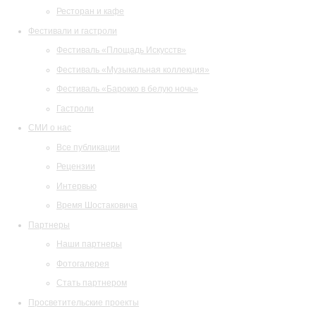
Ресторан и кафе
Фестивали и гастроли
Фестиваль «Площадь Искусств»
Фестиваль «Музыкальная коллекция»
Фестиваль «Барокко в белую ночь»
Гастроли
СМИ о нас
Все публикации
Рецензии
Интервью
Время Шостаковича
Партнеры
Наши партнеры
Фотогалерея
Стать партнером
Просветительские проекты