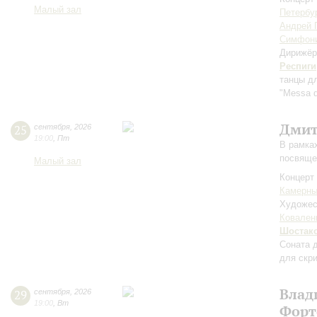
Малый зал
Петербу
Андрей 
Симфони
Дирижёр
Респиги
танцы дл
"Messa d
Дмит
25
сентября
,
2026
19:00
,
Пт
В рамка
посвяще
Малый зал
Концерт 
Камерны
Художес
Ковален
Шостак
Соната 
для скр
Влад
29
сентября
,
2026
19:00
,
Вт
Форт