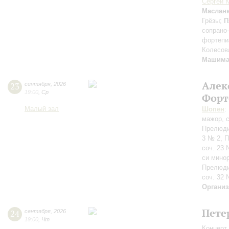
Сергей 
Маслан
Грёзы;
П
сопрано
фортепи
Колесов
Машим
Алек
23
сентября
,
2026
19:00
,
Ср
Форт
Малый зал
Шопен
:
мажор, с
Прелюди
3 № 2, 
соч. 23
си минор
Прелюди
соч. 32 
Организ
Пете
24
сентября
,
2026
19:00
,
Чт
Концерт 