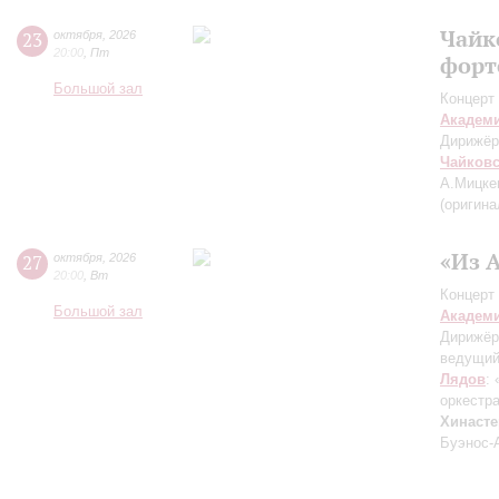
Чайк
23
октября
,
2026
20:00
,
Пт
форт
Большой зал
Концерт 
Академ
Дирижёр
Чайков
А.Мицке
(оригина
«Из 
27
октября
,
2026
20:00
,
Вт
Концерт 
Большой зал
Академ
Дирижёр
ведущи
Лядов
:
оркестр
Хинасте
Буэнос-