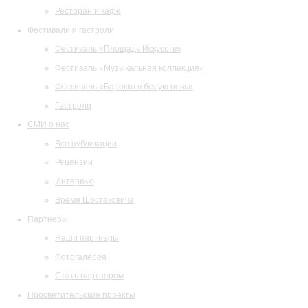
Ресторан и кафе
Фестивали и гастроли
Фестиваль «Площадь Искусств»
Фестиваль «Музыкальная коллекция»
Фестиваль «Барокко в белую ночь»
Гастроли
СМИ о нас
Все публикации
Рецензии
Интервью
Время Шостаковича
Партнеры
Наши партнеры
Фотогалерея
Стать партнером
Просветительские проекты