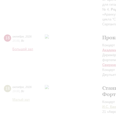
для гит
№ 4;
Ро
«Аранхуэ
цикла “C
Серпант
Прок
18
октября
,
2026
15:00
,
Вс
Концерт 
Большой зал
Академ
Дирижёр
фортепи
Свирид
Концерт
Джульет
Стан
18
октября
,
2026
19:00
,
Вс
Форт
Малый зал
Концерт 
И.С. Бах
21 «Авр