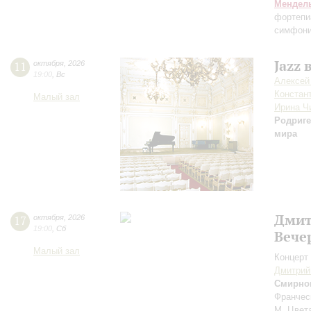
Мендел
фортепи
симфони
Jazz 
11
октября
,
2026
19:00
,
Вс
Алексей
Констан
Малый зал
Ирина Ч
Родриге
мира
Дмит
17
октября
,
2026
19:00
,
Сб
Вече
Малый зал
Концерт 
Дмитрий
Смирно
Франчес
М. Цвет