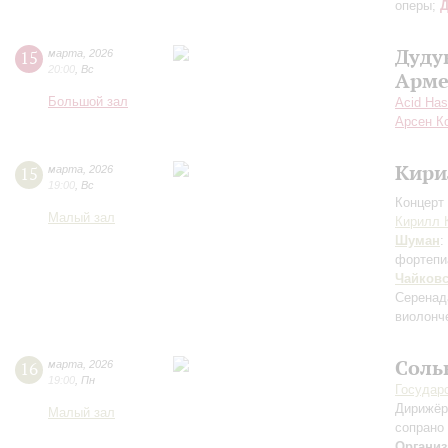
оперы;
Д
Дуду
15
марта
,
2026
20:00
,
Вс
Арме
Большой зал
Acid Has
Арсен К
Кири
15
марта
,
2026
19:00
,
Вс
Концерт 
Малый зал
Кирилл 
Шуман
:
фортепи
Чайков
Серена
виолонч
Соль
16
марта
,
2026
19:00
,
Пн
Государ
Дирижёр
Малый зал
сопрано
Организ