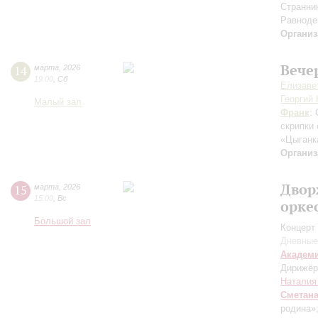
Странник
Равноде
Организ
Вече
14
марта
,
2026
19:00
,
Сб
Елизаве
Георгий
Малый зал
Франк
:
скрипки
«Цыганк
Организ
Двор
15
марта
,
2026
15:00
,
Вс
орке
Большой зал
Концерт 
Дневные
Академ
Дирижёр
Наталия
Сметан
родина»