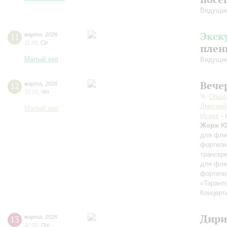
Ведущие
Экск
11
марта
,
2026
11:00
,
Ср
плен
Малый зал
Ведущие
Вече
12
марта
,
2026
19:00
,
Чт
Общед
Дмитрий
Малый зал
Исаев
- 
Жорж 
для фле
фортепи
транскр
для фле
фортепи
«Тарант
Концерт
Дири
13
марта
,
2026
20:00
,
Пт