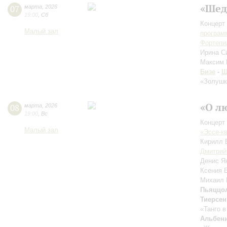
«Шед
07
марта
,
2026
19:00
,
Сб
Концерт 
Малый зал
програм
Фортепи
Ирина С
Максим
Бизе
-
Щ
«Золушк
«О лю
08
марта
,
2026
19:00
,
Вс
Концерт 
Малый зал
«Эссе-к
Кирилл 
Дмитрий
Денис 
Ксения 
Михаил
Пьяццол
Тиерсен
«Танго 
Альбени