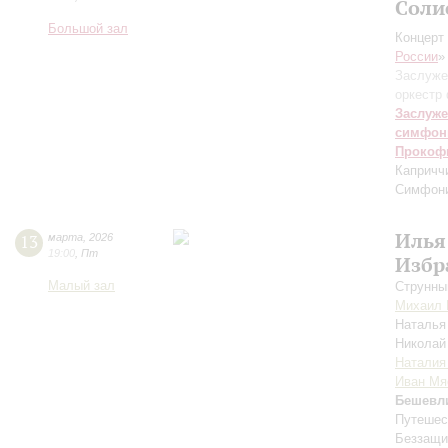
Соли
Большой зал
Концерт 
России
»
Заслуже
оркестр
Заслуже
симфон
Прокоф
Капричч
Симфони
Илья
13
марта
,
2026
19:00
,
Пт
Избр
Малый зал
Струнны
Михаил 
Наталья
Николай
Наталия
Иван Мя
Бешевл
Путешес
Беззащи