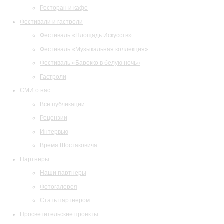
Ресторан и кафе
Фестивали и гастроли
Фестиваль «Площадь Искусств»
Фестиваль «Музыкальная коллекция»
Фестиваль «Барокко в белую ночь»
Гастроли
СМИ о нас
Все публикации
Рецензии
Интервью
Время Шостаковича
Партнеры
Наши партнеры
Фотогалерея
Стать партнером
Просветительские проекты