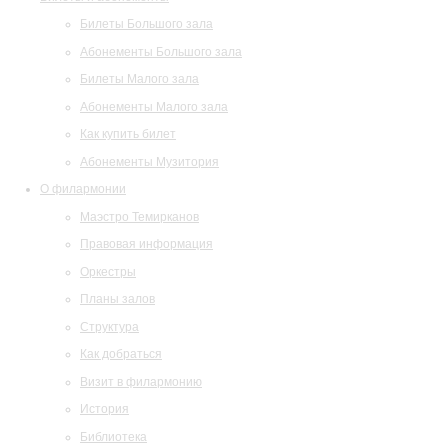
Билеты Большого зала
Абонементы Большого зала
Билеты Малого зала
Абонементы Малого зала
Как купить билет
Абонементы Музитория
О филармонии
Маэстро Темирканов
Правовая информация
Оркестры
Планы залов
Структура
Как добраться
Визит в филармонию
История
Библиотека