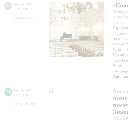
«Пок
05
марта
,
2026
19:00
,
Чт
“Gabbian
Алла Пл
Малый зал
Лариса 
Страдел
трудную
оратори
торжест
Гуно
: «
Пуччин
"Ave Mar
Боже, л
«Ангель
Организ
Экск
06
марта
,
2026
14:30
,
Пт
поме
посе
Большой зал
Знак
Ведущие