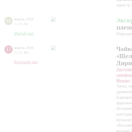
оркестр 
Экск
16
марта
,
2026
12:00
,
Пн
плен
Малый зал
Ведущие
Чайк
17
марта
,
2026
20:00
,
Вт
«Щел
Дири
Большой зал
Заслуже
симфон
Моцарт
Танец ч
драмати
Баркаро
фрагмен
Интерме
рапсоди
музыкал
«Волшеб
музыки 