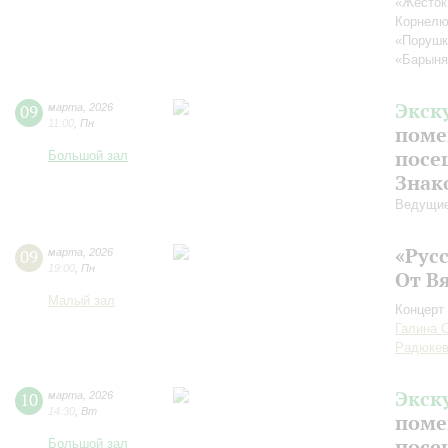
«Жесток
Корнелю
«Порушк
«Барыня
Экск
09
марта
,
2026
11:00
,
Пн
поме
посе
Большой зал
Знак
Ведущие
«Рус
09
марта
,
2026
19:00
,
Пн
От В
Малый зал
Концерт 
Галина 
Радюкев
Экск
10
марта
,
2026
14:30
,
Вт
поме
посе
Большой зал