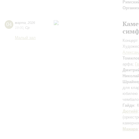
Римски
Организ
Каме
04
марта
,
2026
19:00
,
Ср
симф
Малый зал
Концерт 
Художес
Алексан
Томило
арфа;
Г
Дмитри
Николай
Шрайне
для кла
юбилею 
чембало
Гайдн
: 
Дютийё
(оркестр
камерно
Мажара