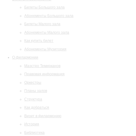
Билеты Большого зала
Абонементы Большого зала
Билеты Малого зала
Абонементы Малого зала
Как купить билет
Абонементы Музитория
О филармонии
Маэстро Темирканов
Правовая информация
Оркестры
Планы залов
Структура
Как добраться
Визит в филармонию
История
Библиотека