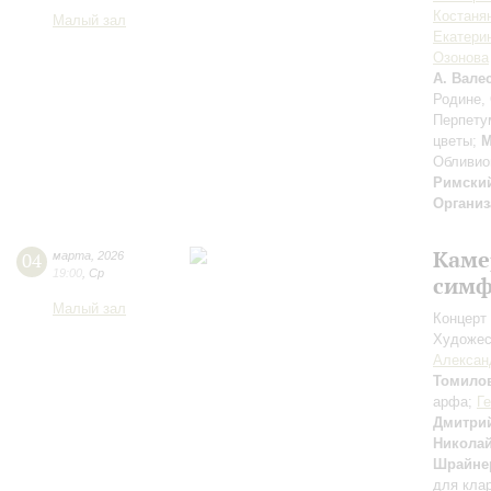
Костаня
Малый зал
Екатери
Озонова
А. Вале
Родине,
Перпету
цветы;
М
Обливио
Римски
Организ
Каме
04
марта
,
2026
19:00
,
Ср
симф
Малый зал
Концерт 
Художес
Алексан
Томило
арфа;
Г
Дмитри
Николай
Шрайне
для кла