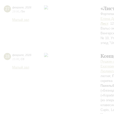
«Лис
27
февраля
,
2026
19:00
,
Пт
Фортепи
Елена Д
Малый зал
Лист
: 1
Вальс-э
Венгерс
№ 10, У
этюд "Un
Конц
28
февраля
,
2026
15:00
,
Сб
Пушкин c
Екатери
Малый зал
Людмила
лютня;
скрипка
Пахель
(«Безна
(«Корабл
(из опе
клавеси
Cupis, L