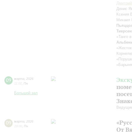
Дмитрий
Денис 
Ксения 
Михаил
Пьяццол
Тиерсен
«Танго 
Альбени
«Жесток
Корнелю
«Порушк
«Барыня
Экск
09
марта
,
2026
11:00
,
Пн
поме
посе
Большой зал
Знак
Ведущие
«Рус
09
марта
,
2026
19:00
,
Пн
От В