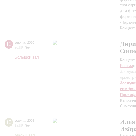
транскр
для фле
фортепи
«Тарант
Концерт
Дири
13
марта
,
2026
20:00
,
Пт
Соли
Большой зал
Концерт 
России
»
Заслуже
оркестр
Заслуже
симфон
Прокоф
Капричч
Симфони
Илья
13
марта
,
2026
19:00
,
Пт
Избр
Малый зал
Струнны