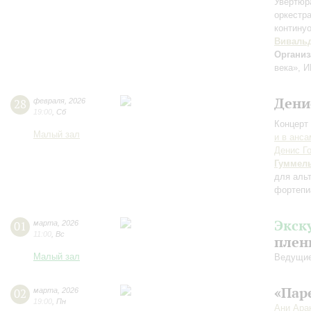
Увертюра
оркестр
контину
Виваль
Организ
века», И
Дени
28
февраля
,
2026
19:00
,
Сб
Концерт 
Малый зал
и в анс
Денис Г
Гуммел
для аль
фортепи
Экск
01
марта
,
2026
11:00
,
Вс
плен
Малый зал
Ведущие
«Пар
02
марта
,
2026
19:00
,
Пн
Ани Ара