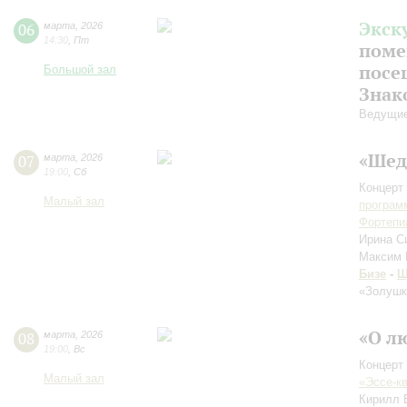
Экск
06
марта
,
2026
14:30
,
Пт
поме
посе
Большой зал
Знак
Ведущие
«Шед
07
марта
,
2026
19:00
,
Сб
Концерт 
Малый зал
програм
Фортепи
Ирина С
Максим
Бизе
-
Щ
«Золушк
«О лю
08
марта
,
2026
19:00
,
Вс
Концерт 
Малый зал
«Эссе-к
Кирилл 