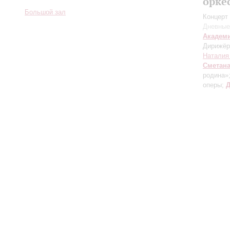
орке
Большой зал
Концерт 
Дневные
Академ
Дирижёр
Наталия
Сметан
родина»
оперы;
Д