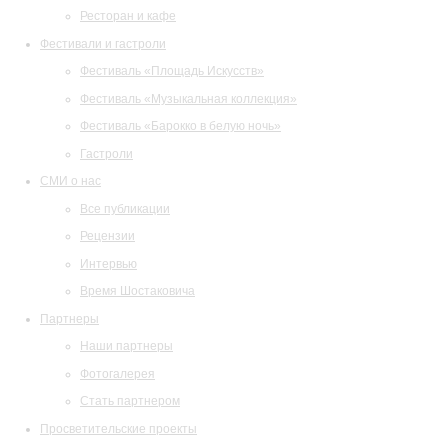
Ресторан и кафе
Фестивали и гастроли
Фестиваль «Площадь Искусств»
Фестиваль «Музыкальная коллекция»
Фестиваль «Барокко в белую ночь»
Гастроли
СМИ о нас
Все публикации
Рецензии
Интервью
Время Шостаковича
Партнеры
Наши партнеры
Фотогалерея
Стать партнером
Просветительские проекты