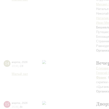
Михаил 
Наталья
Николай
Наталия
Иван Мя
Бешевл
Путешес
Беззащи
Странник
Равноде
Организ
Вече
14
марта
,
2026
19:00
,
Сб
Елизаве
Георгий
Малый зал
Франк
:
скрипки
«Цыганк
Организ
Двор
15
марта
,
2026
15:00
,
Вс