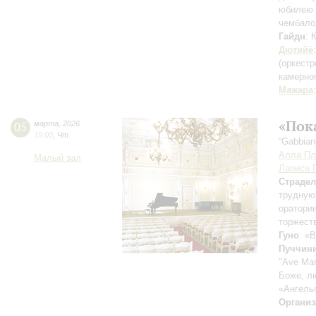
юбилею 
чембало
Гайдн
: 
Дютийё
(оркестр
камерно
Мажара
«Пок
05
марта
,
2026
19:00
,
Чт
“Gabbian
Алла Пл
Малый зал
Лариса 
Страдел
трудную
оратори
торжест
Гуно
: «
Пуччин
"Ave Mar
Боже, л
«Ангель
Организ