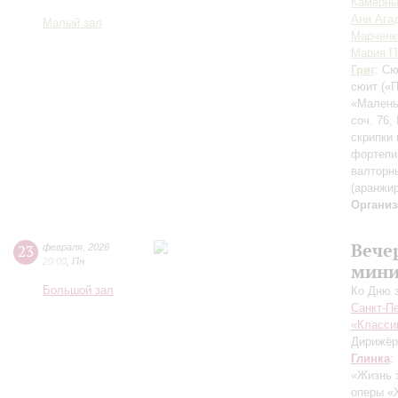
Камерны
Ани Ага
Малый зал
Марченк
Мария П
Григ
: С
сюит
(«
«Малень
соч. 76
скрипки 
фортепи
валторн
(аранжи
Организ
Вече
23
февраля
,
2026
20:00
,
Пн
мини
Большой зал
Ко Дню 
Санкт-П
«Класси
Дирижёр
Глинка
:
«Жизнь 
оперы «