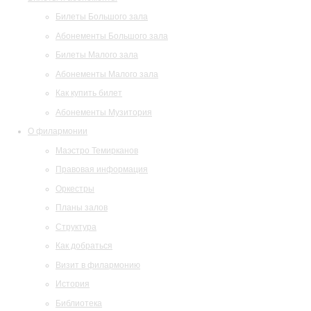
Билеты Большого зала
Абонементы Большого зала
Билеты Малого зала
Абонементы Малого зала
Как купить билет
Абонементы Музитория
О филармонии
Маэстро Темирканов
Правовая информация
Оркестры
Планы залов
Структура
Как добраться
Визит в филармонию
История
Библиотека