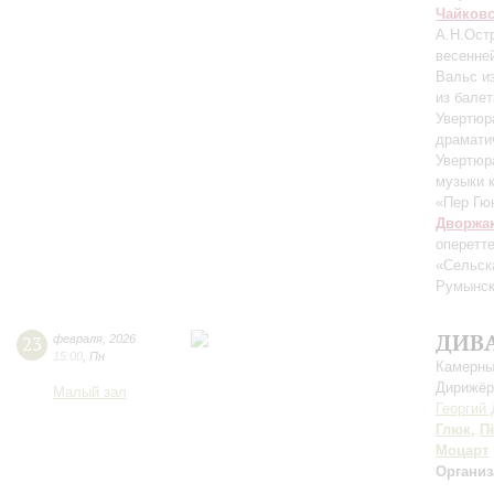
Чайков
А.Н.Ост
весенне
Вальс и
из балет
Увертюр
драмати
Увертюр
музыки 
«Пер Гюн
Дворжа
оперетт
«Сельск
Румынск
ДИВ
23
февраля
,
2026
15:00
,
Пн
Камерны
Дирижёр
Малый зал
Георгий
Глюк
,
П
Моцарт
Организ