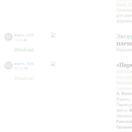
Денис Г
Гуммел
для аль
фортепи
Экск
01
марта
,
2026
11:00
,
Вс
плен
Малый зал
Ведущие
«Пар
02
марта
,
2026
19:00
,
Пн
Ани Ара
Костаня
Малый зал
Екатери
Озонова
А. Вале
Родине,
Перпету
цветы;
М
Обливио
Римски
Организ