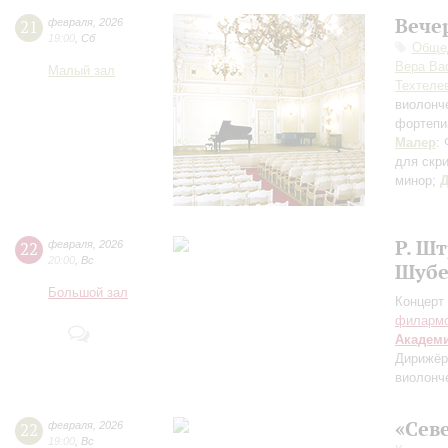
Вече
21
февраля
,
2026
19:00
,
Сб
Общед
Вера Ва
Малый зал
Техтеле
виолонч
фортепи
Малер
:
для скри
минор;
Д
Р. Ш
22
февраля
,
2026
20:00
,
Вс
Шубе
Большой зал
Концерт 
филарм
Академ
Дирижёр
виолонч
«Сев
22
февраля
,
2026
19:00
,
Вс