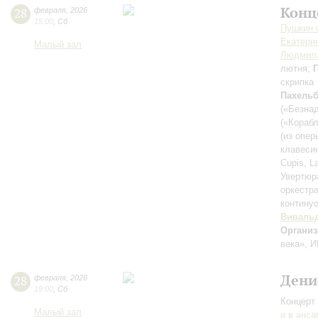
Конц
28
февраля
,
2026
15:00
,
Сб
Пушкин c
Екатери
Малый зал
Людмила
лютня;
скрипка
Пахель
(«Безна
(«Корабл
(из опе
клавеси
Cupis, L
Увертюра
оркестр
контину
Виваль
Организ
века», И
Дени
28
февраля
,
2026
19:00
,
Сб
Концерт 
Малый зал
и в анс