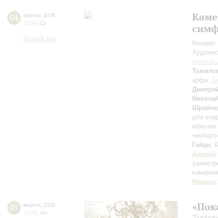
Каме
04
марта
,
2026
19:00
,
Ср
симф
Малый зал
Концерт 
Художес
Алексан
Томило
арфа;
Г
Дмитри
Николай
Шрайне
для кла
юбилею 
чембало
Гайдн
: 
Дютийё
(оркестр
камерно
Мажара
«Пок
05
марта
,
2026
19:00
,
Чт
“Gabbian