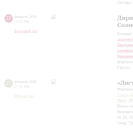
Гаспар»
Дири
27
февраля
,
2026
20:00
,
Пт
Соли
Большой зал
Концерт 
академи
Заслуже
симфон
Гершви
фортепи
Света»
«Лис
27
февраля
,
2026
19:00
,
Пт
Фортепи
Елена Д
Малый зал
Лист
: 1
Вальс-э
Венгерс
№ 10, У
этюд "Un