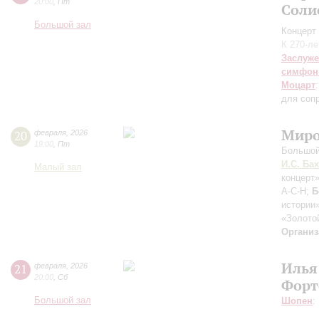
20:00
,
Пт
Соли
Большой зал
Концерт 
К 270-л
Заслуже
симфон
Моцарт
для сопр
Миро
20
февраля
,
2026
19:00
,
Пт
Большой
И.С. Бах
Малый зал
концерт
A-C-H;
Б
истории
«Золото
Организ
Илья
21
февраля
,
2026
20:00
,
Сб
Форт
Большой зал
Шопен
: