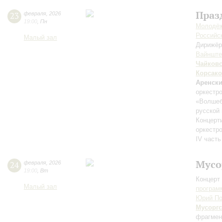
Праз
23
февраля
,
2026
19:00
,
Пн
Молодёж
Российск
Малый зал
Дирижёр
Вайншт
Чайков
Корсак
Аренск
оркестр
«Волшеб
русской
Концерт
оркестр
IV часть
Мусо
24
февраля
,
2026
19:00
,
Вт
Концерт 
Малый зал
програм
Юрий По
Мусорг
фрагмен