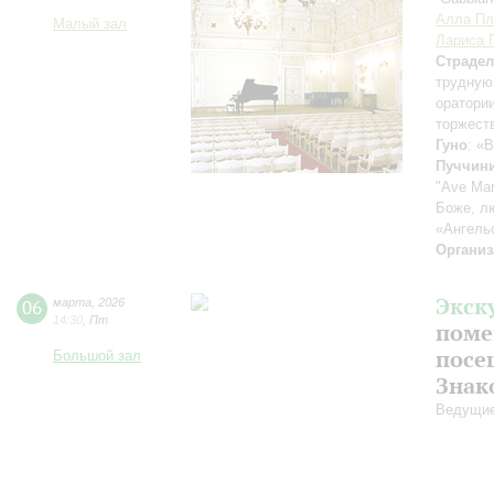
Алла Пл
Малый зал
Лариса 
Страдел
трудную
оратори
торжест
Гуно
: «
Пуччин
"Ave Mar
Боже, л
«Ангель
Организ
Экск
06
марта
,
2026
14:30
,
Пт
поме
посе
Большой зал
Знак
Ведущие