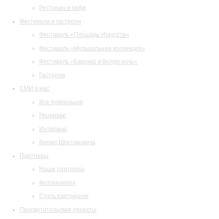
Ресторан и кафе
Фестивали и гастроли
Фестиваль «Площадь Искусств»
Фестиваль «Музыкальная коллекция»
Фестиваль «Барокко в белую ночь»
Гастроли
СМИ о нас
Все публикации
Рецензии
Интервью
Время Шостаковича
Партнеры
Наши партнеры
Фотогалерея
Стать партнером
Просветительские проекты