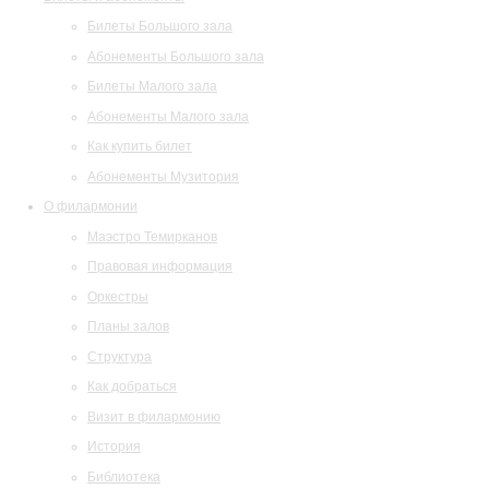
Билеты Большого зала
Абонементы Большого зала
Билеты Малого зала
Абонементы Малого зала
Как купить билет
Абонементы Музитория
О филармонии
Маэстро Темирканов
Правовая информация
Оркестры
Планы залов
Структура
Как добраться
Визит в филармонию
История
Библиотека