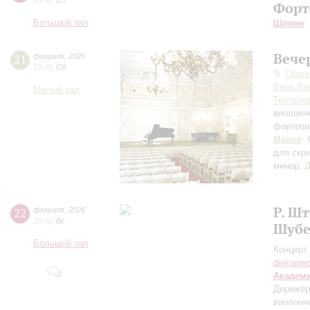
20:00
,
Сб
Форт
Большой зал
Шопен
:
Вече
21
февраля
,
2026
19:00
,
Сб
Общед
Вера Ва
Малый зал
Техтеле
виолонч
фортепи
Малер
:
для скри
минор;
Д
Р. Ш
22
февраля
,
2026
20:00
,
Вс
Шубе
Большой зал
Концерт 
филарм
Академ
Дирижёр
виолонч