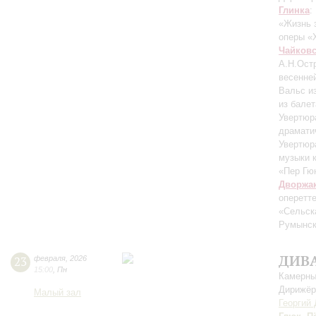
Глинка
:
«Жизнь 
оперы «
Чайков
А.Н.Ост
весенне
Вальс и
из балет
Увертюр
драмати
Увертюр
музыки 
«Пер Гюн
Дворжа
оперетт
«Сельск
Румынск
ДИВ
23
февраля
,
2026
15:00
,
Пн
Камерны
Дирижёр
Малый зал
Георгий