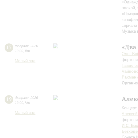
«Однажд
плохой,
«Призра
кинофил
сериала
Музыка 
«Два
17
февраля
,
2026
19:00
,
Вт
Олег Ва
фортепи
Малый зал
Гаврило
Чайков
Рахман
Организ
Алек
19
февраля
,
2026
19:00
,
Чт
Концерт 
Малый зал
Алексей
фортепи
И.С. Бах
Бетхове
Соната 