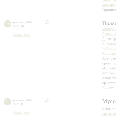
Глюк
,
П
Моцарт
Организ
Праз
23
февраля
,
2026
19:00
,
Пн
Молодёж
Российск
Малый зал
Дирижёр
Вайншт
Чайков
Корсак
Аренск
оркестр
«Волшеб
русской
Концерт
оркестр
IV часть
Мусо
24
февраля
,
2026
19:00
,
Вт
Концерт 
Малый зал
програм