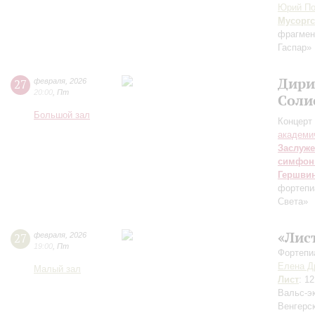
Юрий По
Мусорг
фрагмен
Гаспар»
Дири
27
февраля
,
2026
20:00
,
Пт
Соли
Большой зал
Концерт 
академи
Заслуже
симфон
Гершви
фортепи
Света»
«Лис
27
февраля
,
2026
19:00
,
Пт
Фортепи
Елена Д
Малый зал
Лист
: 1
Вальс-э
Венгерс