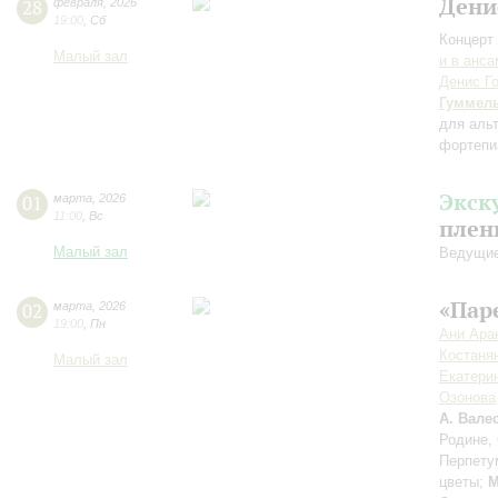
Дени
28
февраля
,
2026
19:00
,
Сб
Концерт 
Малый зал
и в анс
Денис Г
Гуммел
для аль
фортепи
Экск
01
марта
,
2026
11:00
,
Вс
плен
Малый зал
Ведущие
«Пар
02
марта
,
2026
19:00
,
Пн
Ани Ара
Костаня
Малый зал
Екатери
Озонова
А. Вале
Родине,
Перпету
цветы;
М