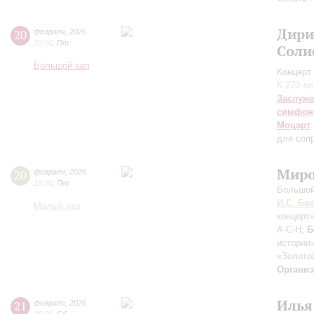
Дири
20
февраля
,
2026
20:00
,
Пт
Соли
Большой зал
Концерт 
К 270-л
Заслуже
симфон
Моцарт
для сопр
Миро
20
февраля
,
2026
19:00
,
Пт
Большой
И.С. Бах
Малый зал
концерт
A-C-H;
Б
истории
«Золото
Организ
Илья
21
февраля
,
2026