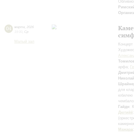
Обливио
Римски
Организ
Каме
04
марта
,
2026
19:00
,
Ср
симф
Малый зал
Концерт 
Художес
Алексан
Томило
арфа;
Г
Дмитри
Николай
Шрайне
для кла
юбилею 
чембало
Гайдн
: 
Дютийё
(оркестр
камерно
Мажара