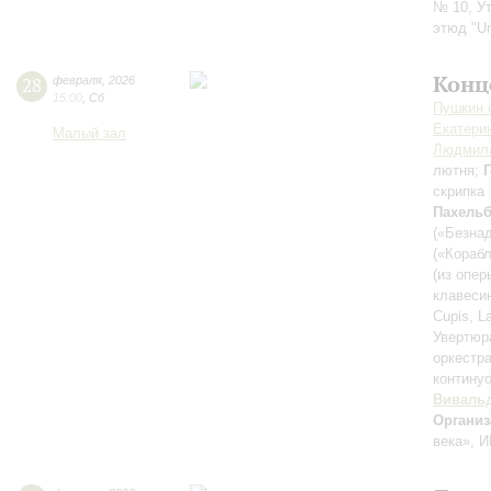
№ 10, У
этюд "Un
Конц
28
февраля
,
2026
15:00
,
Сб
Пушкин c
Екатери
Малый зал
Людмила
лютня;
скрипка
Пахель
(«Безна
(«Корабл
(из опе
клавеси
Cupis, L
Увертюра
оркестр
контину
Виваль
Организ
века», И