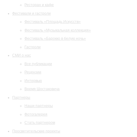
Ресторан и кафе
Фестивали и гастроли
Фестиваль «Площадь Искусств»
Фестиваль «Музыкальная коллекция»
Фестиваль «Барокко в белую ночь»
Гастроли
СМИ о нас
Все публикации
Рецензии
Интервью
Время Шостаковича
Партнеры
Наши партнеры
Фотогалерея
Стать партнером
Просветительские проекты