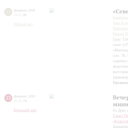
«Сев
22
февраля
,
2026
19:00
,
Вс
Камерны
Ани Ага
Малый зал
Марченк
Мария П
Григ
: С
сюит
(«
«Малень
соч. 76
скрипки 
фортепи
валторн
(аранжи
Организ
Вече
23
февраля
,
2026
20:00
,
Пн
мини
Большой зал
Ко Дню 
Санкт-П
«Класси
Дирижёр