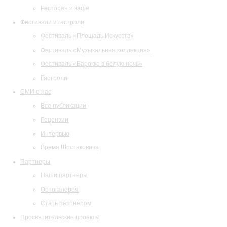
Ресторан и кафе
Фестивали и гастроли
Фестиваль «Площадь Искусств»
Фестиваль «Музыкальная коллекция»
Фестиваль «Барокко в белую ночь»
Гастроли
СМИ о нас
Все публикации
Рецензии
Интервью
Время Шостаковича
Партнеры
Наши партнеры
Фотогалерея
Стать партнером
Просветительские проекты