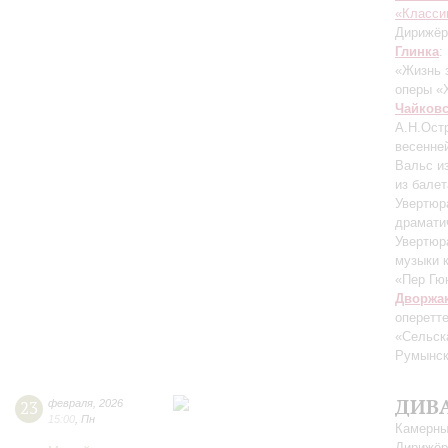
«Класси
Дирижёр
Глинка
:
«Жизнь 
оперы «
Чайков
А.Н.Ост
весенне
Вальс и
из балет
Увертюр
драмати
Увертюр
музыки 
«Пер Гюн
Дворжа
оперетт
«Сельск
Румынск
ДИВ
23
февраля
,
2026
15:00
,
Пн
Камерны
Дирижёр