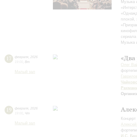
Музыка 
«Интерс
«Однажд
плохой,
«Призра
кинофил
сериала
Музыка 
«Два
17
февраля
,
2026
19:00
,
Вт
Олег Ва
фортепи
Малый зал
Гаврило
Чайков
Рахман
Организ
Алек
19
февраля
,
2026
19:00
,
Чт
Концерт 
Малый зал
Алексей
фортепи
И.С. Бах