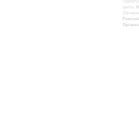
Перпету
цветы;
М
Обливио
Римски
Организ
Большой зал:
191186, Санкт-Петербург, Михайловская ул., 2
Часы работы