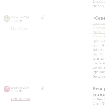
Дирижёр
виолонч
«Сев
22
февраля
,
2026
19:00
,
Вс
Камерны
Ани Ага
Малый зал
Марченк
Мария П
Григ
: С
сюит
(«
«Малень
соч. 76
скрипки 
фортепи
валторн
(аранжи
Организ
Вече
23
февраля
,
2026
20:00
,
Пн
мини
Большой зал
Ко Дню 
Санкт-П