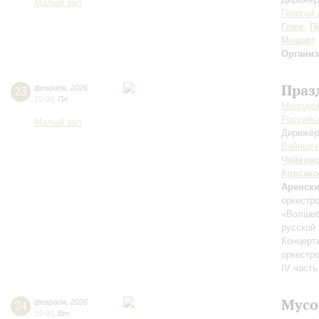
Малый зал
Георгий
Глюк
,
П
Моцарт
Организ
Праз
23
февраля
,
2026
19:00
,
Пн
Молодёж
Российск
Малый зал
Дирижёр
Вайншт
Чайков
Корсак
Аренск
оркестр
«Волшеб
русской
Концерт
оркестр
IV часть
Мусо
24
февраля
,
2026
19:00
,
Вт