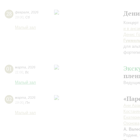
Дени
28
февраля
,
2026
19:00
,
Сб
Концерт 
Малый зал
и в анс
Денис Г
Гуммел
для аль
фортепи
Экск
01
марта
,
2026
11:00
,
Вс
плен
Малый зал
Ведущие
«Пар
02
марта
,
2026
19:00
,
Пн
Ани Ара
Костаня
Малый зал
Екатери
Озонова
А. Вале
Родине,