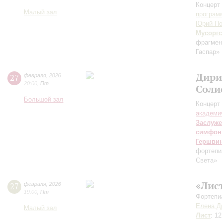
Концерт 
Малый зал
програм
Юрий По
Мусорг
фрагмен
Гаспар»
Дири
27
февраля
,
2026
20:00
,
Пт
Соли
Большой зал
Концерт 
академи
Заслуже
симфон
Гершви
фортепи
Света»
«Лис
27
февраля
,
2026
19:00
,
Пт
Фортепи
Елена Д
Малый зал
Лист
: 1