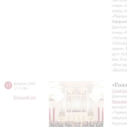
Застоль
оперы «
оперы «
«Пикова
Оффенб
Джульет
оперы «
«Летуча
«Сильва
цирка»;
дуэт Ас
мал Ала
«Моя пр
«Весёла
«Гол
17
февраля
,
2026
20:00
,
Вт
Симфонич
Дирижёр
Большой зал
Уильям
кинофил
«Термин
невыпол
будущее