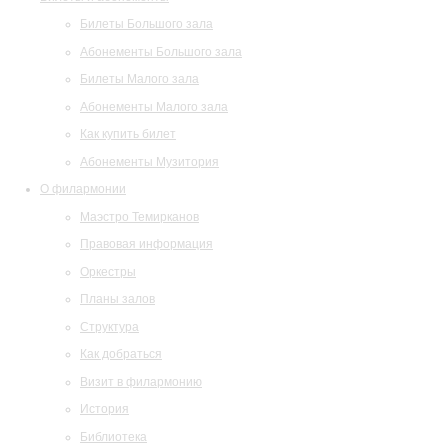
Билеты Большого зала
Абонементы Большого зала
Билеты Малого зала
Абонементы Малого зала
Как купить билет
Абонементы Музитория
О филармонии
Маэстро Темирканов
Правовая информация
Оркестры
Планы залов
Структура
Как добраться
Визит в филармонию
История
Библиотека