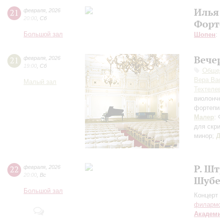
Илья
21
февраля
,
2026
20:00
,
Сб
Форт
Большой зал
Шопен
:
Вече
21
февраля
,
2026
19:00
,
Сб
Общед
Вера Ва
Малый зал
Техтеле
виолонч
фортепи
Малер
:
для скри
минор;
Д
Р. Ш
22
февраля
,
2026
20:00
,
Вс
Шубе
Большой зал
Концерт 
филарм
Академ