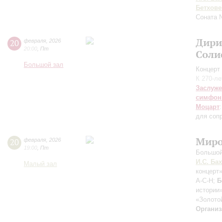
Бетхове
Соната 
Дири
20
февраля
,
2026
20:00
,
Пт
Соли
Большой зал
Концерт 
К 270-л
Заслуже
симфон
Моцарт
для сопр
Миро
20
февраля
,
2026
19:00
,
Пт
Большой
И.С. Бах
Малый зал
концерт
A-C-H;
Б
истории
«Золото
Организ