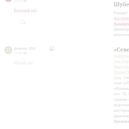
20:00
,
Вс
Шубе
Большой зал
Концерт 
филарм
Академ
Дирижёр
виолонч
«Сев
22
февраля
,
2026
19:00
,
Вс
Камерны
Ани Ага
Малый зал
Марченк
Мария П
Григ
: С
сюит
(«
«Малень
соч. 76
скрипки 
фортепи
валторн
(аранжи
Организ