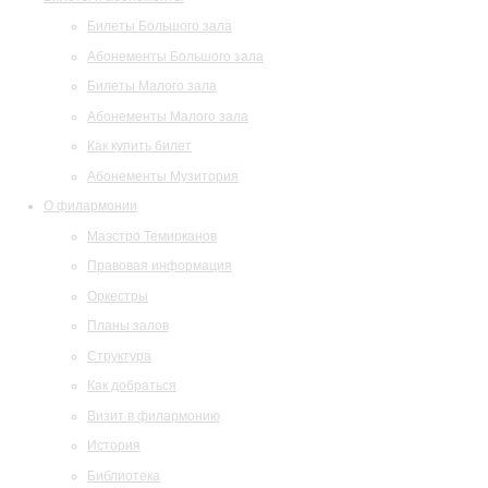
Билеты Большого зала
Абонементы Большого зала
Билеты Малого зала
Абонементы Малого зала
Как купить билет
Абонементы Музитория
О филармонии
Маэстро Темирканов
Правовая информация
Оркестры
Планы залов
Структура
Как добраться
Визит в филармонию
История
Библиотека