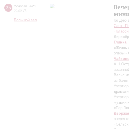
Вече
23
февраля
,
2026
20:00
,
Пн
мини
Большой зал
Ко Дню 
Санкт-П
«Класси
Дирижёр
Глинка
:
«Жизнь 
оперы «
Чайков
А.Н.Ост
весенне
Вальс и
из балет
Увертюр
драмати
Увертюр
музыки 
«Пер Гюн
Дворжа
оперетт
«Сельск