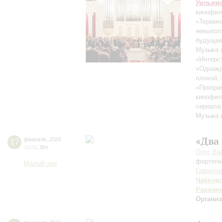
Уильям
кинофил
«Термин
невыпол
будущее
Музыка 
«Интерс
«Однажд
плохой,
«Призра
кинофил
сериала
Музыка 
«Два
17
февраля
,
2026
19:00
,
Вт
Олег Ва
фортепи
Малый зал
Гаврило
Чайков
Рахман
Организ