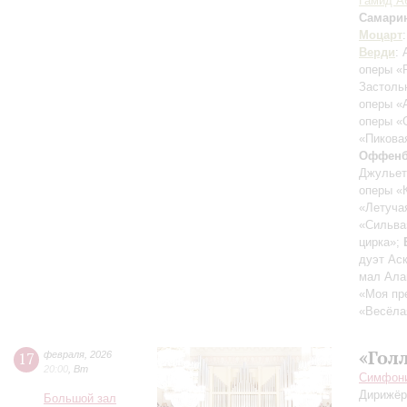
Гамид А
Самари
Моцарт
Верди
: 
оперы «
Застоль
оперы «
оперы «
«Пикова
Оффенб
Джульет
оперы «
«Летуча
«Сильва
цирка»;
дуэт Ас
мал Ала
«Моя пр
«Весёла
«Гол
17
февраля
,
2026
20:00
,
Вт
Симфонич
Дирижёр
Большой зал