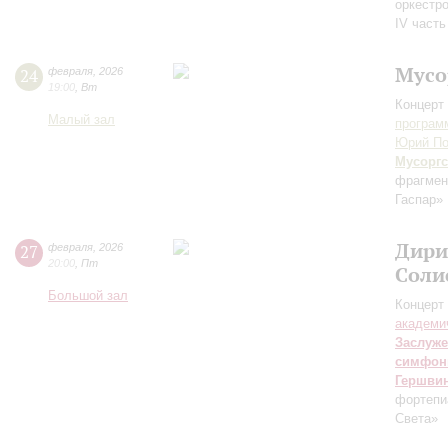
оркестр
IV часть
Мусо
24
февраля
,
2026
19:00
,
Вт
Концерт 
Малый зал
програм
Юрий По
Мусорг
фрагмен
Гаспар»
Дири
27
февраля
,
2026
20:00
,
Пт
Соли
Большой зал
Концерт 
академи
Заслуже
симфон
Гершви
фортепи
Света»