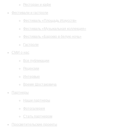
Ресторан и кафе
Фестивали и гастроли
Фестиваль «Площадь Искусств»
Фестиваль «Музыкальная коллекция»
Фестиваль «Барокко в белую ночь»
Гастроли
СМИ о нас
Все публикации
Рецензии
Интервью
Время Шостаковича
Партнеры
Наши партнеры
Фотогалерея
Стать партнером
Просветительские проекты