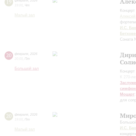
Алек
19
февраля
,
2026
19:00
,
Чт
Концерт 
Малый зал
Алексей
фортепи
И.С. Бах
Бетхове
Соната 
Дири
20
февраля
,
2026
20:00
,
Пт
Соли
Большой зал
Концерт 
К 270-л
Заслуже
симфон
Моцарт
для сопр
Миро
20
февраля
,
2026
19:00
,
Пт
Большой
И.С. Бах
Малый зал
концерт