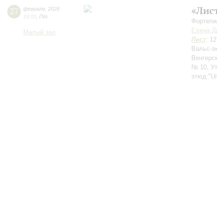
«Лис
27
февраля
,
2026
19:00
,
Пт
Фортепи
Елена Д
Малый зал
Лист
: 1
Вальс-э
Венгерс
№ 10, У
этюд "Un