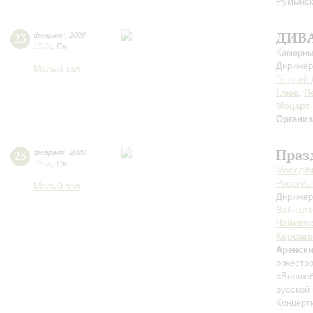
Румынск
ДИВ
23
февраля
,
2026
15:00
,
Пн
Камерны
Дирижёр
Малый зал
Георгий
Глюк
,
П
Моцарт
Организ
Праз
23
февраля
,
2026
19:00
,
Пн
Молодёж
Российск
Малый зал
Дирижёр
Вайншт
Чайков
Корсак
Аренск
оркестр
«Волшеб
русской
Концерт