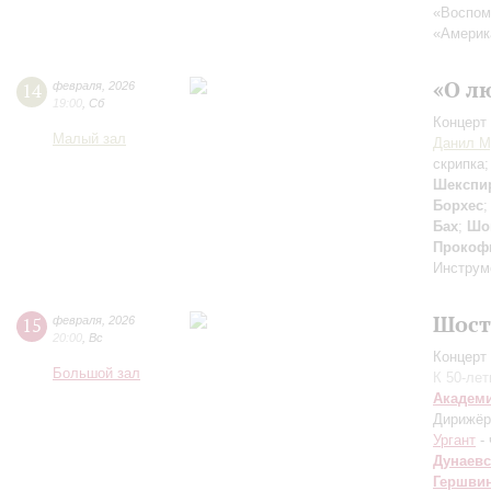
«Воспом
«Америк
«О л
14
февраля
,
2026
19:00
,
Сб
Концерт 
Малый зал
Данил М
скрипка
Шекспи
Борхес
Бах
;
Шо
Прокоф
Инструм
Шост
15
февраля
,
2026
20:00
,
Вс
Концерт 
Большой зал
К 50-ле
Академ
Дирижёр
Ургант
- 
Дунаев
Гершви