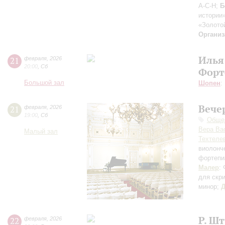
A-C-H;
Б
истории
«Золото
Организ
Илья
21
февраля
,
2026
20:00
,
Сб
Форт
Большой зал
Шопен
:
Вече
21
февраля
,
2026
19:00
,
Сб
Общед
Вера Ва
Малый зал
Техтеле
виолонч
фортепи
Малер
:
для скри
минор;
Д
Р. Ш
22
февраля
,
2026