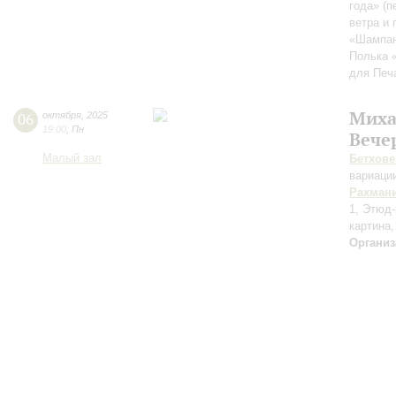
года» (
ветра и 
«Шампан
Полька 
для Печ
Миха
06
октября
,
2025
19:00
,
Пн
Вече
Малый зал
Бетхове
вариаци
Рахман
1, Этюд-
картина,
Организ