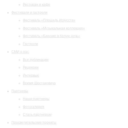
Ресторан и кафе
Фестивали и гастроли
Фестиваль «Площадь Искусств»
Фестиваль «Музыкальная коллекция»
Фестиваль «Барокко в белую ночь»
Гастроли
СМИ о нас
Все публикации
Рецензии
Интервью
Время Шостаковича
Партнеры
Наши партнеры
Фотогалерея
Стать партнером
Просветительские проекты