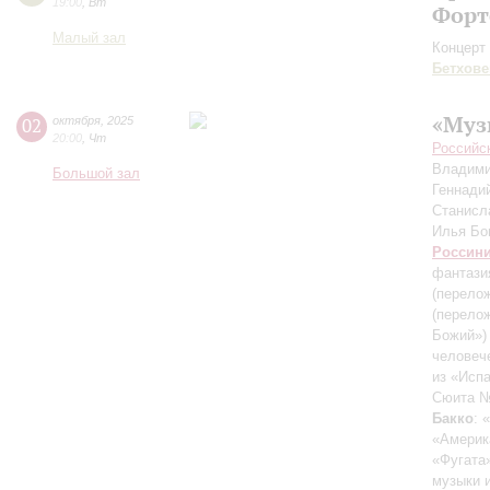
19:00
,
Вт
Форт
Малый зал
Концерт 
Бетхове
«Муз
02
октября
,
2025
20:00
,
Чт
Российс
Владими
Большой зал
Геннади
Станисл
Илья Б
Россин
фантазия
(перелож
(перело
Божий»)
человеч
из «Исп
Сюита №
Бакко
: 
«Америк
«Фугата»
музыки 