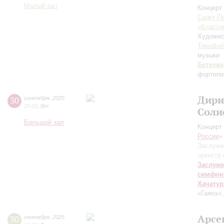
Малый зал
Концерт 
Санкт-П
«Класси
Художес
Тимофей
музыки
Бетхове
фортепи
Дири
30
сентября
,
2025
20:00
,
Вт
Соли
Большой зал
Концерт 
России
»
Заслуже
оркестр
Заслуже
симфон
Хачатур
«Гаянэ»
Арсе
30
сентября
,
2025