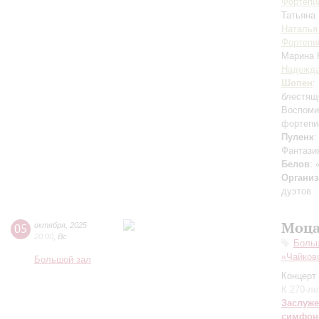
Фортепи
Татьяна
Наталья
Фортепи
Марина
Надежда
Шопен
:
блестящ
Воспоми
фортепи
Пуленк
:
Фантази
Белов
:
Организ
дуэтов
Моца
05
октября
,
2025
20:00
,
Вс
Боль
«Чайков
Большой зал
Концерт 
К 270-л
Заслуже
симфон