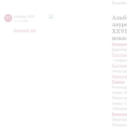
Колыбел
Альб
03
октября
,
2025
20:00
,
Пт
лаур
XXVI
Большой зал
вока
Академ
Дирижер
Екатери
- сопран
Екатери
тенор (д
Миросла
Глинка
:
Антонид
оперы «
Левко и
оперы «
«Орлеан
Бороди
Увертюр
Лепорел