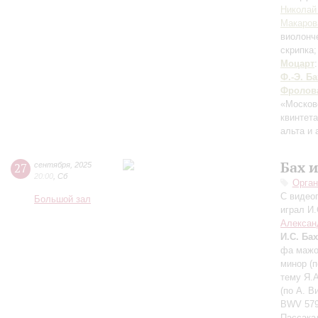
Николай
Макаров
виолонч
скрипка
Моцарт
Ф.-Э. Ба
Фролов
«Москов
квинтет
альта и
Бах 
27
сентября
,
2025
20:00
,
Сб
Орган
С видео
Большой зал
играл И.
Алексан
И.С. Бах
фа мажор
минор (п
тему Я.А
(по А. В
BWV 579,
Пассакал