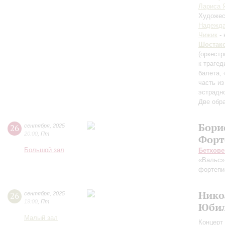
Лариса 
Художес
Надежда
Чижик
- 
Шостак
(оркестр
к траге
балета, 
часть из
эстрадн
Две обр
Бори
26
сентября
,
2025
20:00
,
Пт
Форт
Большой зал
Бетхове
«Вальс»
фортепи
Нико
26
сентября
,
2025
19:00
,
Пт
Юбил
Малый зал
Концерт 