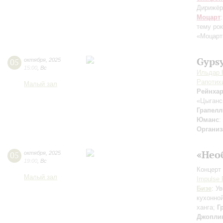
Дирижёр
Моцарт
тему ро
«Моцарт
Gypsy
05
октября
,
2025
15:00
,
Вс
Ильдар 
Рапотих
Малый зал
Рейнха
«Цыганс
Грапелл
Юманс
:
Организ
«Нео
05
октября
,
2025
19:00
,
Вс
Концерт 
Малый зал
Impulse 
Бизе
: У
кухонно
ханга;
Г
Джопли