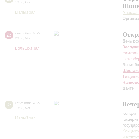
19:00
,
Вт
Шопе
Малый зал
Алексан
Организ
Откр
25
сентября
,
2025
20:00
,
Чт
День ро
Заслуже
Большой зал
симфон
Петербу
Дирижёр
Шостак
Тищенк
Чайков
Данте
Вече
25
сентября
,
2025
19:00
,
Чт
Концерт 
Малый зал
Камерны
государ
Концерт
институ