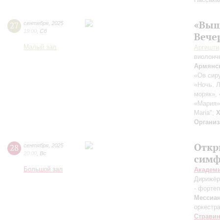
«Выш
27
сентября
,
2025
19:00
,
Сб
Вече
Малый зал
Аргишти
виолонч
Армянс
«Ов сиру
«Ночь. Л
моряк»,
«Мария»
Maria";
Х
Организ
Откр
28
сентября
,
2025
20:00
,
Вс
симф
Большой зал
Академ
Дирижёр
- форте
Мессиа
оркестр
Страви