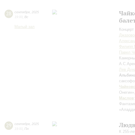
Чайк
28
сентября
,
2025
19:00
,
Вс
бале
Малый зал
Концерт 
Джазово
Алексан
Филипп 
Павел Ч
Камерны
А.С.Аре
Лев Дун
Альбин
саксофо
Чайков
Онегин»
Маслов
Фантази
«Аладди
Людв
29
сентября
,
2025
19:00
,
Пн
К 255-л