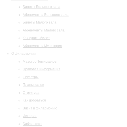
Билеты Большого зала
Абонементы Большого зала
Билеты Малого зала
Абонементы Малого зала
Как купить билет
Абонементы Музитория
О филармонии
Маэстро Темирканов
Правовая информация
Оркестры
Планы залов
Структура
Как добраться
Визит в филармонию
История
Библиотека