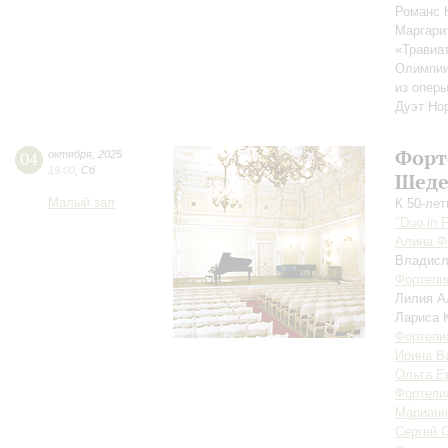
Романс 
Маргари
«Травиат
Олимпии
из опер
Дуэт Но
Форт
04
октября
,
2025
19:00
,
Сб
Шеде
Малый зал
К 50-ле
"Duo in 
Алина Ф
Владис
Фортепи
Лилия А
Лариса 
Фортепи
Ирина В
Ольга Е
Фортепи
Марианн
Сергей 