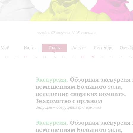
сегодня 07 августа 2026, пятница
Май
Июнь
Июль
Август
Сентябрь
Октяб
10
11
12
13
14
15
16
17
18
19
20
21
22
23
Экскурсия.
Обзорная экскурсия 
помещениям Большого зала,
посещение «царских комнат».
Знакомство с органом
Ведущие – сотрудники филармонии
Экскурсия.
Обзорная экскурсия 
помещениям Большого зала,