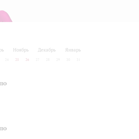
рь
Ноябрь
Декабрь
Январь
24
25
26
27
28
29
30
31
по
по