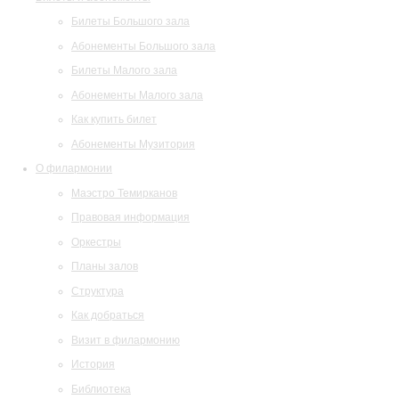
Билеты Большого зала
Абонементы Большого зала
Билеты Малого зала
Абонементы Малого зала
Как купить билет
Абонементы Музитория
О филармонии
Маэстро Темирканов
Правовая информация
Оркестры
Планы залов
Структура
Как добраться
Визит в филармонию
История
Библиотека