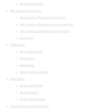
Ресторан и кафе
Фестивали и гастроли
Фестиваль «Площадь Искусств»
Фестиваль «Музыкальная коллекция»
Фестиваль «Барокко в белую ночь»
Гастроли
СМИ о нас
Все публикации
Рецензии
Интервью
Время Шостаковича
Партнеры
Наши партнеры
Фотогалерея
Стать партнером
Просветительские проекты