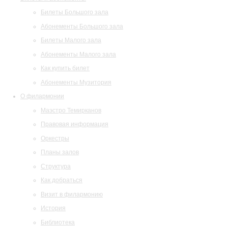
Билеты Большого зала
Абонементы Большого зала
Билеты Малого зала
Абонементы Малого зала
Как купить билет
Абонементы Музитория
О филармонии
Маэстро Темирканов
Правовая информация
Оркестры
Планы залов
Структура
Как добраться
Визит в филармонию
История
Библиотека