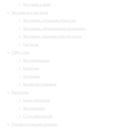
Ресторан и кафе
Фестивали и гастроли
Фестиваль «Площадь Искусств»
Фестиваль «Музыкальная коллекция»
Фестиваль «Барокко в белую ночь»
Гастроли
СМИ о нас
Все публикации
Рецензии
Интервью
Время Шостаковича
Партнеры
Наши партнеры
Фотогалерея
Стать партнером
Просветительские проекты