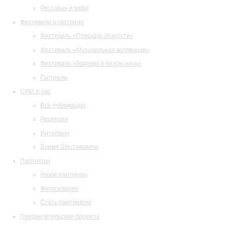
Ресторан и кафе
Фестивали и гастроли
Фестиваль «Площадь Искусств»
Фестиваль «Музыкальная коллекция»
Фестиваль «Барокко в белую ночь»
Гастроли
СМИ о нас
Все публикации
Рецензии
Интервью
Время Шостаковича
Партнеры
Наши партнеры
Фотогалерея
Стать партнером
Просветительские проекты