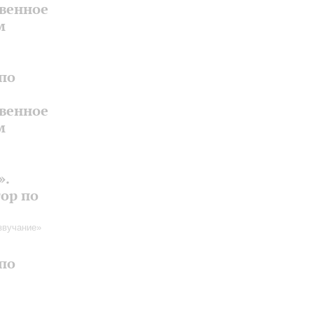
твенное
м
по
твенное
м
».
ор по
звучание»
по