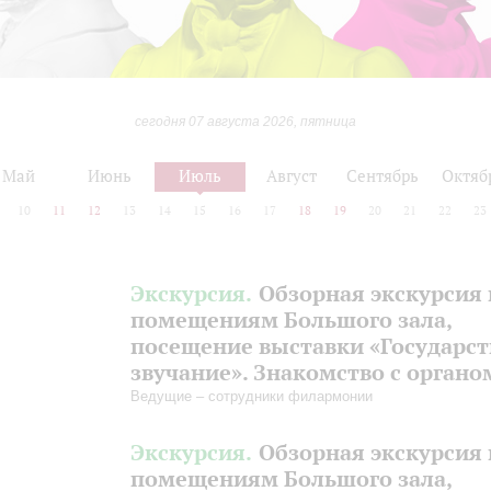
сегодня 07 августа 2026, пятница
Май
Июнь
Июль
Август
Сентябрь
Октяб
10
11
12
13
14
15
16
17
18
19
20
21
22
23
Экскурсия.
Обзорная экскурсия 
помещениям Большого зала,
посещение выставки «Государс
звучание». Знакомство с органо
Ведущие – сотрудники филармонии
Экскурсия.
Обзорная экскурсия 
помещениям Большого зала,