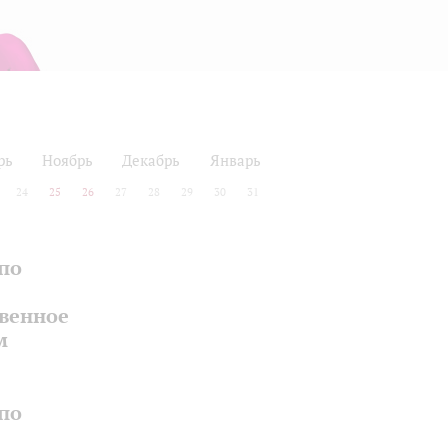
рь
Ноябрь
Декабрь
Январь
24
25
26
27
28
29
30
31
по
твенное
м
по