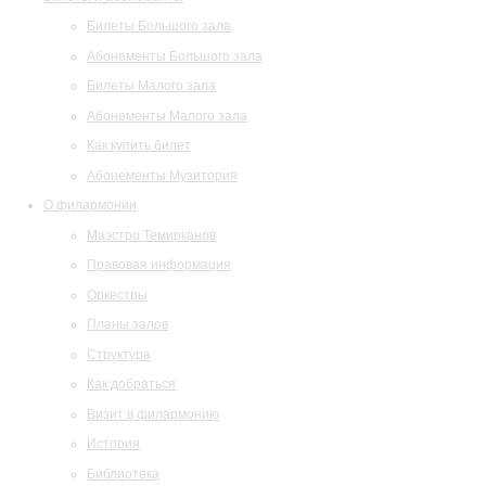
Билеты Большого зала
Абонементы Большого зала
Билеты Малого зала
Абонементы Малого зала
Как купить билет
Абонементы Музитория
О филармонии
Маэстро Темирканов
Правовая информация
Оркестры
Планы залов
Структура
Как добраться
Визит в филармонию
История
Библиотека