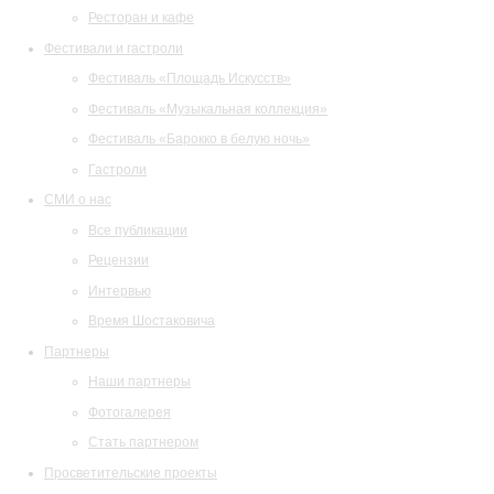
Ресторан и кафе
Фестивали и гастроли
Фестиваль «Площадь Искусств»
Фестиваль «Музыкальная коллекция»
Фестиваль «Барокко в белую ночь»
Гастроли
СМИ о нас
Все публикации
Рецензии
Интервью
Время Шостаковича
Партнеры
Наши партнеры
Фотогалерея
Стать партнером
Просветительские проекты