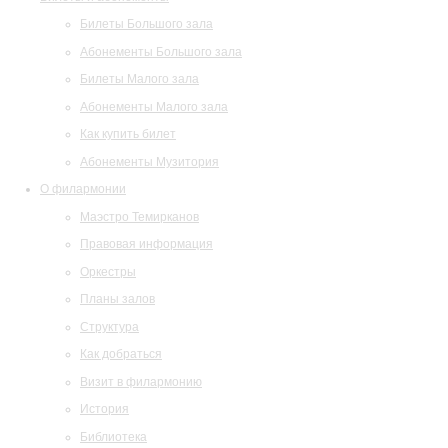
Билеты Большого зала
Абонементы Большого зала
Билеты Малого зала
Абонементы Малого зала
Как купить билет
Абонементы Музитория
О филармонии
Маэстро Темирканов
Правовая информация
Оркестры
Планы залов
Структура
Как добраться
Визит в филармонию
История
Библиотека