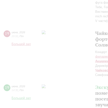
фуга фа 
Тебе, Го
Вестмин
mich nic
V части)
Чайк
19
июня
,
2026
20:00
,
Пт
форт
Соли
Большой зал
Концерт 
филарм
Академ
Дирижёр
Чайков
Симфон
Экск
19
июня
,
2026
14:30
,
Пт
поме
посе
Большой зал
звуч