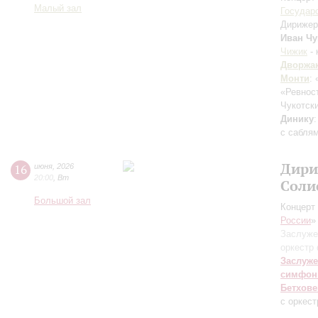
Малый зал
Государ
Дирижер
Иван Чу
Чижик
- 
Дворжа
Монти
:
«Ревност
Чукотск
Динику
с саблям
Дири
16
июня
,
2026
20:00
,
Вт
Соли
Большой зал
Концерт 
России
»
Заслуже
оркестр
Заслуже
симфон
Бетхове
с оркес