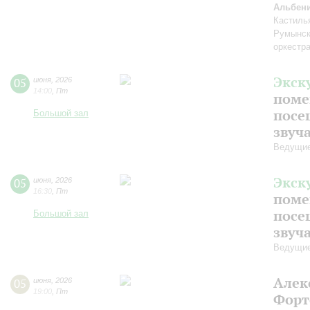
Альбен
Кастилья
Румынск
оркестр
Экск
05
июня
,
2026
14:00
,
Пт
поме
посе
Большой зал
звуч
Ведущие
Экск
05
июня
,
2026
16:30
,
Пт
поме
посе
Большой зал
звуч
Ведущие
Алек
05
июня
,
2026
19:00
,
Пт
Форт