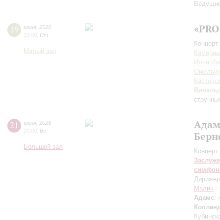
Ведущие
«PRO
19
июня
,
2026
19:00
,
Пт
Концерт 
Малый зал
Камерны
Илья И
Омельчу
Касторс
Виваль
струнны
Адам
21
июня
,
2026
20:00
,
Вс
Берн
Большой зал
Концерт 
Заслуже
симфон
Дирижер
Малич
-
Адамс
:
Коплан
Кубинск