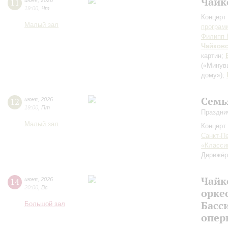
Чайк
11
июня
,
2026
19:00
,
Чт
Концерт 
Малый зал
програм
Филипп 
Чайков
картин;
(«Минув
дому»)
;
Семь
12
июня
,
2026
19:00
,
Пт
Праздни
Малый зал
Концерт 
Санкт-П
«Класси
Дирижёр
Чайк
14
июня
,
2026
20:00
,
Вс
орке
Басс
Большой зал
опер