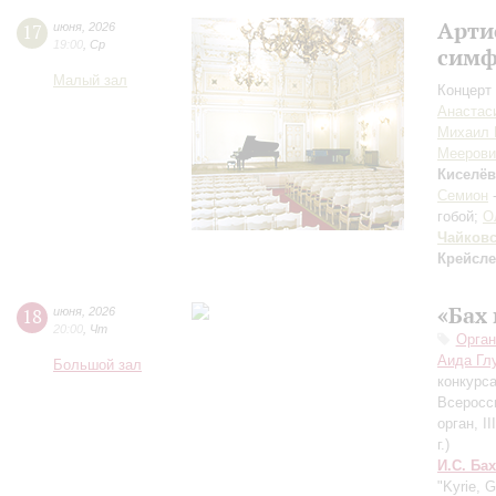
Арти
17
июня
,
2026
19:00
,
Ср
симф
Малый зал
Концерт 
Анастас
Михаил 
Меерови
Киселёв
Семион
гобой;
О
Чайков
Крейсл
«Бах
18
июня
,
2026
20:00
,
Чт
Орган
Аида Гл
Большой зал
конкурса
Всеросси
орган, I
г.)
И.С. Бах
"Kyrie, 