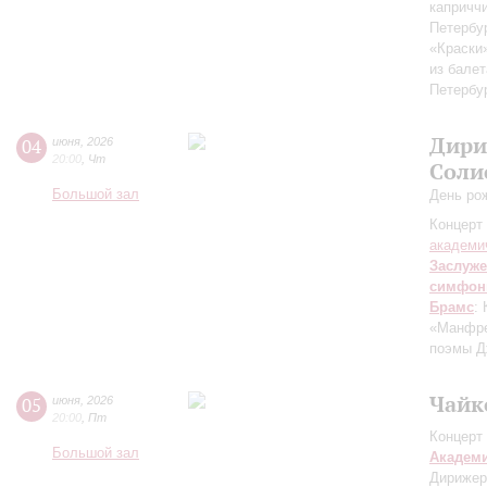
капричч
Петербу
«Краски
из бале
Петербу
Дири
04
июня
,
2026
20:00
,
Чт
Соли
Большой зал
День ро
Концерт 
академи
Заслуже
симфон
Брамс
:
«Манфре
поэмы Д
Чайк
05
июня
,
2026
20:00
,
Пт
Концерт 
Большой зал
Академ
Дирижер