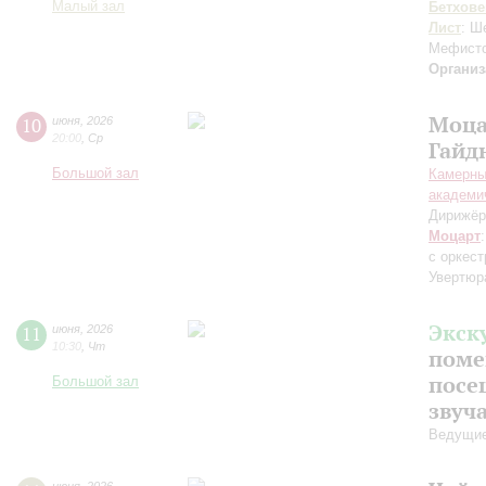
Малый зал
Бетхове
Лист
: Ш
Мефисто
Организ
Моца
10
июня
,
2026
20:00
,
Ср
Гайд
Большой зал
Камерны
академи
Дирижёр
Моцарт
с оркес
Увертюр
Экск
11
июня
,
2026
10:30
,
Чт
поме
посе
Большой зал
звуч
Ведущие