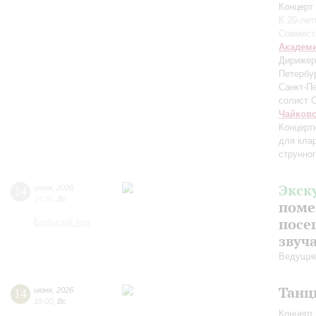
Концерт 
К 20-ле
Совмест
Академ
Дирижер
Петербу
Санкт-П
солист 
Чайков
Концерт
для кла
струнног
Экск
14
июня
,
2026
14:30
,
Вс
поме
посе
Большой зал
звуч
Ведущие
Танц
14
июня
,
2026
19:00
,
Вс
Концерт 