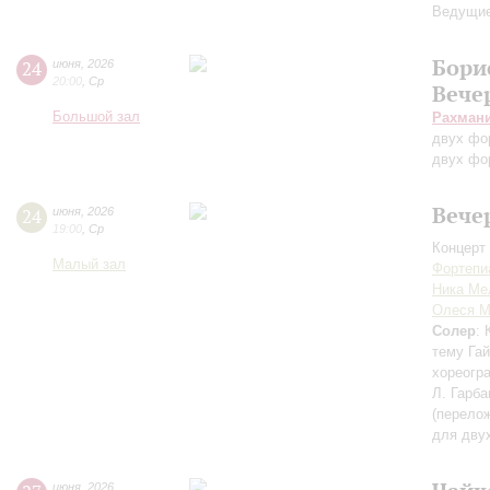
Ведущие
Бори
24
июня
,
2026
20:00
,
Ср
Вече
Большой зал
Рахман
двух фо
двух фо
Вече
24
июня
,
2026
19:00
,
Ср
Концерт 
Малый зал
Фортепи
Ника Ме
Олеся М
Солер
:
тему Га
хореогр
Л. Гарба
(перело
для дву
июня
,
2026