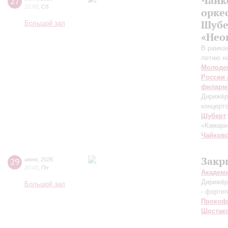
Чайк
27
20:00
,
Сб
орке
Шубе
Большой зал
«Нео
В рамках
летию н
Молодеж
России 
филарм
Дирижёр
концерт
Шуберт
«Камари
Чайков
Закр
29
июня
,
2026
20:00
,
Пн
Академ
Дирижёр
Большой зал
- форте
Прокоф
Шостак