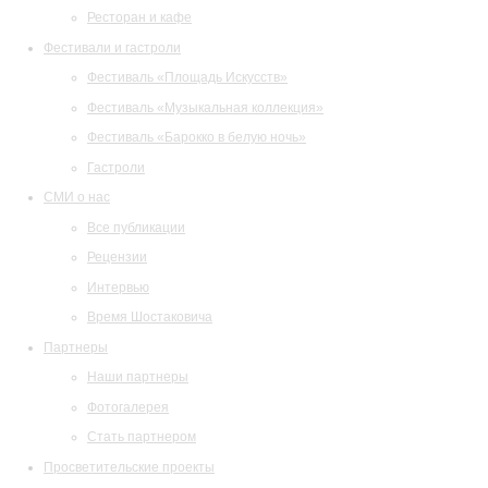
Ресторан и кафе
Фестивали и гастроли
Фестиваль «Площадь Искусств»
Фестиваль «Музыкальная коллекция»
Фестиваль «Барокко в белую ночь»
Гастроли
СМИ о нас
Все публикации
Рецензии
Интервью
Время Шостаковича
Партнеры
Наши партнеры
Фотогалерея
Стать партнером
Просветительские проекты