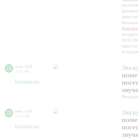
програм
филармо
оркестр
Большом
Корсак
концерт
01.04.19
оркестр
Большом
Экск
22
июня
,
2026
11:00
,
Пн
поме
посе
Большой зал
звуч
Ведущие
Экск
22
июня
,
2026
13:30
,
Пн
поме
посе
Большой зал
звуч