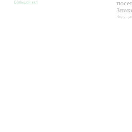
посе
Большой зал
Знак
Ведущие
Большой зал:
191186, Санкт-Петербург, Михайловская ул., 2
Часы работы
+7 (812) 240-01-00, +7 (812) 240-01-80
Перерыв с 1