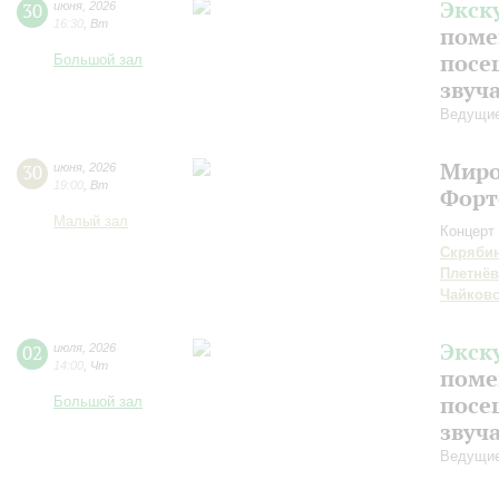
Экск
30
июня
,
2026
16:30
,
Вт
поме
посе
Большой зал
звуч
Ведущие
Миро
30
июня
,
2026
19:00
,
Вт
Форт
Малый зал
Концерт 
Скряби
Плетнёв
Чайков
Экск
02
июля
,
2026
14:00
,
Чт
поме
посе
Большой зал
звуч
Ведущие