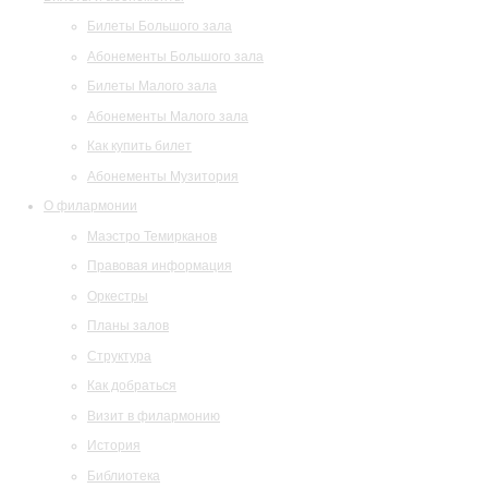
Билеты Большого зала
Абонементы Большого зала
Билеты Малого зала
Абонементы Малого зала
Как купить билет
Абонементы Музитория
О филармонии
Маэстро Темирканов
Правовая информация
Оркестры
Планы залов
Структура
Как добраться
Визит в филармонию
История
Библиотека