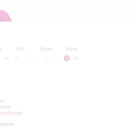
ль
Май
Июнь
Июль
24
25
26
27
28
29
30
31
ах.
явшую.
ндр Крючков
тровых