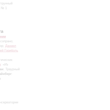
Струнный
о № 1
та
онии
 сопрано;
нор;
Даниил
ей Гориболь
ргических
ч
: «Из
ан
: Траурный
айнберг
:
а
онсерватории