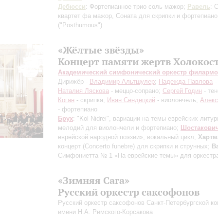
Дебюсси
: Фортепианное трио соль мажор;
Равель
: 
квартет фа мажор, Соната для скрипки и фортепиан
("Posthumous")
«Жёлтые звёзды»
Концерт памяти жертв Холокос
Академический симфонический оркестр филарм
Дирижёр -
Владимир Альтшулер
;
Надежда Павлова
-
Наталия Ляскова
- меццо-сопрано;
Сергей Годин
- те
Коган
- скрипка;
Иван Сендецкий
- виолончель;
Алекс
- фортепиано
Брух
: "Kol Nidrei", вариации на темы еврейских литу
мелодий для виолончели и фортепиано;
Шостакови
еврейской народной поэзии», вокальный цикл;
Хартм
концерт (Concerto funеbre) для скрипки и струнных;
В
Симфониетта № 1 «На еврейские темы» для оркестр
«Зимняя Сага»
Русский оркестр саксофонов
Русский оркестр саксофонов Санкт-Петербургской к
имени Н.А. Римского-Корсакова