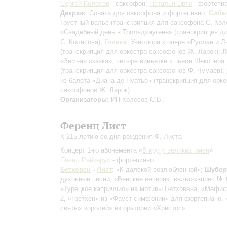
Сергей Колесов
- саксофон;
Наталья Эрте
- фортепи
Декрюк
: Соната для саксофона и фортепиано;
Сибе
Грустный вальс
(транскрипция для саксофона С. Кол
«Свадебный день в Трольдхаугене»
(транскрипция д
С. Колесова)
;
Глинка
: Увертюра к опере «Руслан и 
(транскрипция для оркестра саксофонов Ж. Ларок)
;
Л
«Зимняя сказка», четыре виньетки к пьесе Шекспира
(транскрипция для оркестра саксофонов Ф. Чумаев)
;
из балета «Диана де Пуатье»
(транскрипция для орке
саксофонов Ж. Ларок)
Организаторы:
ИП Колесов С.В.
Ференц Лист
К 215-летию со дня рождения Ф. Листа
Концерт 1-го абонемента «
В кругу великих имен
»
Павел Райкерус
- фортепиано
Бетховен
-
Лист
: «К далекой возлюбленной»;
Шубер
духовные песни, «Венские вечера», вальс-каприс № 
«Турецкое каприччио» на мотивы Бетховена, «Мефи
2, «Гретхен» из «Фауст-симфонии» для фортепиано,
святых королей» из оратории «Христос»