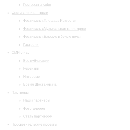
Ресторан и кафе
Фестивали и гастроли
Фестиваль «Площадь Искусств»
Фестиваль «Музыкальная коллекция»
Фестиваль «Барокко в белую ночь»
Гастроли
СМИ о нас
Все публикации
Рецензии
Интервью
Время Шостаковича
Партнеры
Наши партнеры
Фотогалерея
Стать партнером
Просветительские проекты