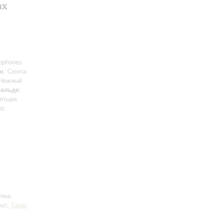
ах
xophones
н
: Сюита
«Нежный
альде
:
Четыре
мс
:
пка;
льт;
Тарас