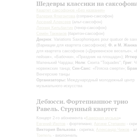
Шедевры классики на саксофон
Квартет саксофонов «Без названия»
Валерия Флегонтова
(сопрано-саксофон)
Арсений Алексеев
(альт-саксофон)
Леонид Кильбахтин
(тенор-саксофон)
Семён Такмаков
(баритон-саксофон)
Декрюк
: Variations Saxophoniques pour quatuor de sa
(Вариации для квартета саксофонов);
Ф. и М. Жанжа
для квартета саксофонов («Деревенское веселье», 
пейзаж», «Бабочки», «Праздник на площади»);
Иттюр
Маленький Чардаш;
Ноле
: Сюита "Toquades";
Григ
: 
норвежских танца;
Сен-Санс
: «Пляска смерти»;
Бра
Венгерские танцы
Организаторы:
Международный молодежный центр
музыкального искусства
Дебюсси. Фортепианное трио
Равель. Струнный квартет
Концерт 2-го абонемента «
Камерная музыка
»
Евгений Изотов
- фортепиано;
Аргине Степанян
- скри
Виктория Велькова
- скрипка;
Александр Чижов
- а
Трепель
- виолончель