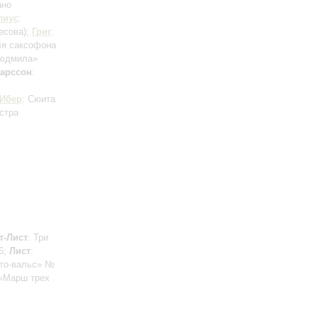
ано
лиус
:
есова)
;
Григ
:
ля саксофона
Людмила»
арссон
:
Ибер
: Сюита
стра
т-Лист
: Три
6;
Лист
:
сто-вальс» №
 «Марш трех