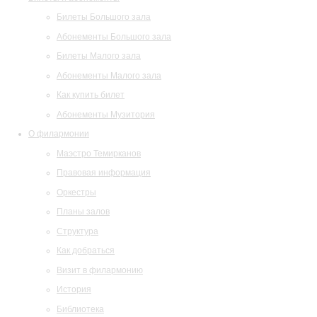
Билеты Большого зала
Абонементы Большого зала
Билеты Малого зала
Абонементы Малого зала
Как купить билет
Абонементы Музитория
О филармонии
Маэстро Темирканов
Правовая информация
Оркестры
Планы залов
Структура
Как добраться
Визит в филармонию
История
Библиотека