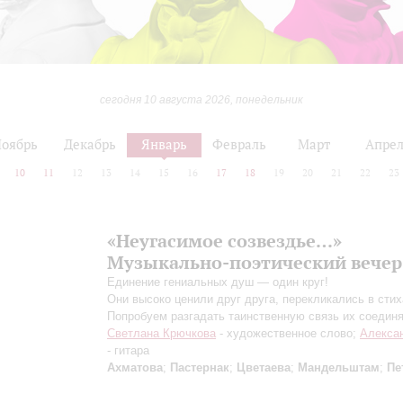
сегодня 10 августа 2026, понедельник
оябрь
Декабрь
Январь
Февраль
Март
Апре
10
11
12
13
14
15
16
17
18
19
20
21
22
23
«Неугасимое созвездье…»
Музыкально-поэтический вечер
Единение гениальных душ — один круг!
Они высоко ценили друг друга, перекликались в стих
Попробуем разгадать таинственную связь их соедин
Светлана Крючкова
- художественное слово;
Алекса
- гитара
Ахматова
;
Пастернак
;
Цветаева
;
Мандельштам
;
Пе