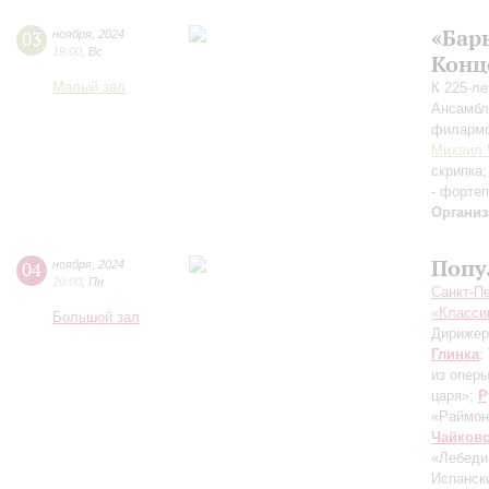
«Бар
03
ноября
,
2024
19:00
,
Вс
Конц
Малый зал
К 225-л
Ансамбл
филармо
Михаил 
скрипка
- форте
Организ
Попу
04
ноября
,
2024
20:00
,
Пн
Санкт-П
«Класси
Большой зал
Дирижер
Глинка
:
из опер
царя»;
Р
«Раймон
Чайков
«Лебеди
Испански