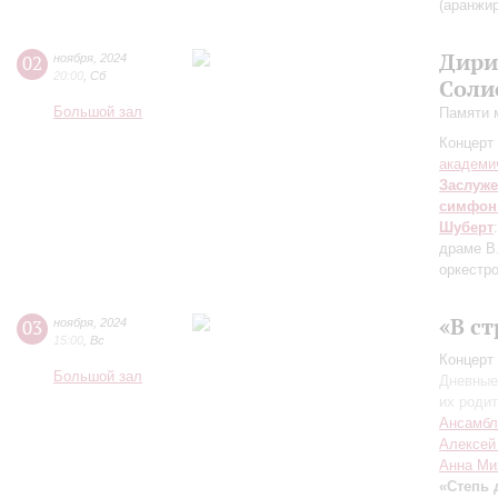
(аранжир
Дири
02
ноября
,
2024
20:00
,
Сб
Соли
Большой зал
Памяти 
Концерт 
академи
Заслуже
симфон
Шуберт
драме В
оркестр
«В с
03
ноября
,
2024
15:00
,
Вс
Концерт 
Большой зал
Дневные
их роди
Ансамбл
Алексей
Анна Ми
«Степь 