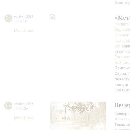
балета 
«Мет
04
ноября
,
2024
15:00
,
Пн
Ксения 
Вера Ва
Малый зал
Никонов
Гаврило
бас-бар
фортепи
Рогожин
Чайков
Пригож
Серра
;
повести
концерт
Организ
Вече
06
ноября
,
2024
19:00
,
Ср
Концерт 
Малый зал
Алексан
Томило