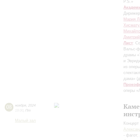
P.S.»
Академ
Дирижер
Мария Л
Хисмату
Михайл
Дмитрий
Лист
: С
Вальс-ф
драмы «
и Эврид
из опер
спектак
дама»
(
Прокоф
оперы «
Каме
08
ноября
,
2024
19:00
,
Пт
инст
Малый зал
Концерт 
Алексан
- фагот;