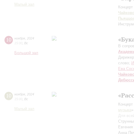
Малый зал
Концерт 
Чайков
Пьяццо
Инструм
«Бука
10
ноября
,
2024
15:00
,
Вс
В сопро
Академ
Большой зал
Дирижер
слово;
И
Ева Сос
Чайков
Дебюсс
«Рас
10
ноября
,
2024
15:00
,
Вс
Концерт 
Малый зал
музыка
»
Для все
Струнный
Евгения
Анна Пу