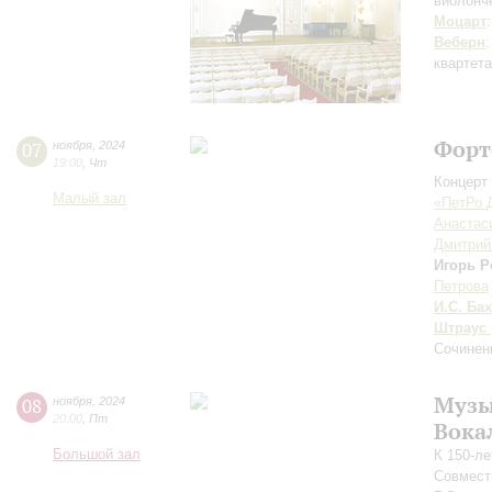
виолонч
Моцарт
Веберн
квартет
Форт
07
ноября
,
2024
19:00
,
Чт
Концерт 
Малый зал
«ПетРо 
Анастас
Дмитрий
Игорь Р
Петрова
И.С. Бах
Штраус 
Cочинен
Музы
08
ноября
,
2024
20:00
,
Пт
Вока
Большой зал
К 150-л
Совмест