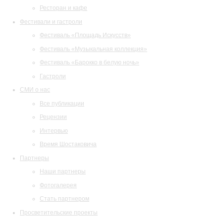
Ресторан и кафе
Фестивали и гастроли
Фестиваль «Площадь Искусств»
Фестиваль «Музыкальная коллекция»
Фестиваль «Барокко в белую ночь»
Гастроли
СМИ о нас
Все публикации
Рецензии
Интервью
Время Шостаковича
Партнеры
Наши партнеры
Фотогалерея
Стать партнером
Просветительские проекты