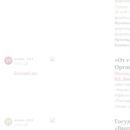
фортепи
Глинка
:
(III и IV
флейты,
Мучинс
фортепи
фортепи
Арноль
Коннес
«От с
09
ноября
,
2024
20:00
,
Сб
Орга
Большой зал
Вероник
И.С. Бах
оркестр
«Акула»,
Айресе»
«Паллад
птица»,
Госу
09
ноября
,
2024
19:00
,
Сб
«Вир