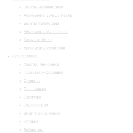
Билеты Большого зала
Абонементы Большого зала
Билеты Малого зала
Абонементы Малого зала
Как купить билет
Абонементы Музитория
О филармонии
Маэстро Темирканов
Правовая информация
Оркестры
Планы залов
Структура
Как добраться
Визит в филармонию
История
Библиотека