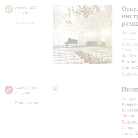
Отку
27
октября
,
2024
15:00
,
Вс
инст
разн
Малый зал
Концерт 
музыкал
Для дош
Елена С
флейта
Регонен
Ирина 
Чайков
Икон
29
октября
,
2024
20:00
,
Вт
Концерт 
Большой зал
Академ
Дирижёр
Малич
-
Паганин
Campane
Life On 