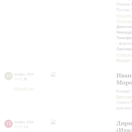
Полина 
Руслан 
Наталия
Алексан
Девотч
Невярд
Тимофе
- форте
Лаптева
Алексан
Моцарт
Иван
10
ноября
,
2024
19:00
,
Вс
Моро
Малый зал
Концерт 
Бриттен
Соната 
для вио
Дири
13
ноября
,
2024
20:00
,
Ср
(Ита