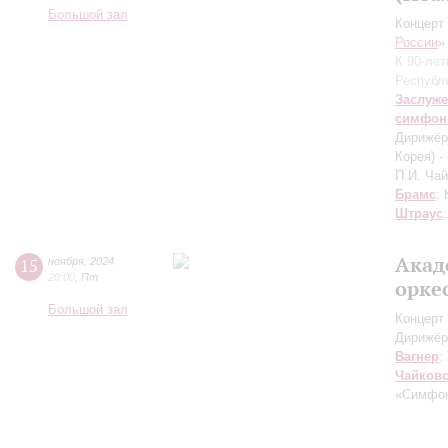
Большой зал
Концерт 
России
»
К 90-ле
Республ
Заслуже
симфон
Дирижёр
Корея) -
П.И. Чай
Брамс
:
Штраус
Акад
15
ноября
,
2024
20:00
,
Пт
орке
Большой зал
Концерт 
Дирижёр
Вагнер
:
Чайков
«Симфон