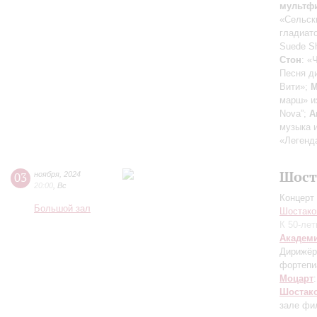
мультфи
«Сельск
гладиат
Suede S
Стон
: «
Песня д
Вити»;
М
марш» и
Nova”;
А
музыка 
«Легенда
Шост
03
ноября
,
2024
20:00
,
Вс
Концерт 
Большой зал
Шостако
К 50-ле
Академ
Дирижёр
фортепи
Моцарт
Шостак
зале фи