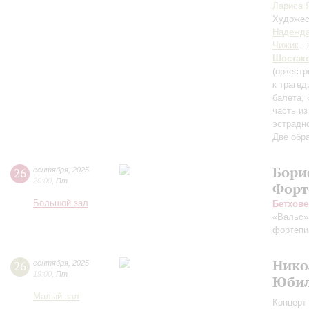
Лариса 
Художес
Надежда
Чижик
- 
Шостак
(оркестр
к траге
балета, 
часть из
эстрадн
Две обр
Бори
26
сентября
,
2025
20:00
,
Пт
Форт
Большой зал
Бетхове
«Вальс»
фортепи
Нико
26
сентября
,
2025
19:00
,
Пт
Юбил
Малый зал
Концерт 