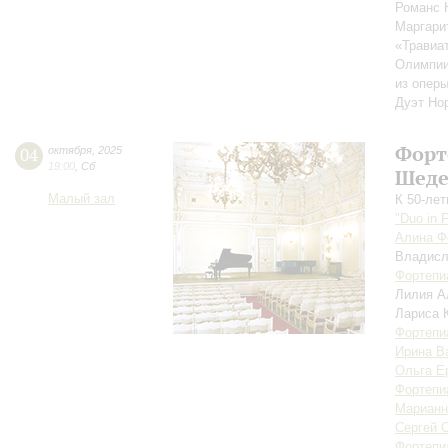
Романс 
Маргари
«Травиат
Олимпии
из опер
Дуэт Но
Форт
04
октября
,
2025
19:00
,
Сб
Шеде
Малый зал
К 50-ле
"Duo in 
Алина Ф
Владис
Фортепи
Лилия А
Лариса 
Фортепи
Ирина В
Ольга Е
Фортепи
Марианн
Сергей 
Фортепи