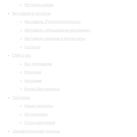
Ресторан и кафе
Фестивали и гастроли
Фестиваль «Площадь Искусств»
Фестиваль «Музыкальная коллекция»
Фестиваль «Барокко в белую ночь»
Гастроли
СМИ о нас
Все публикации
Рецензии
Интервью
Время Шостаковича
Партнеры
Наши партнеры
Фотогалерея
Стать партнером
Просветительские проекты