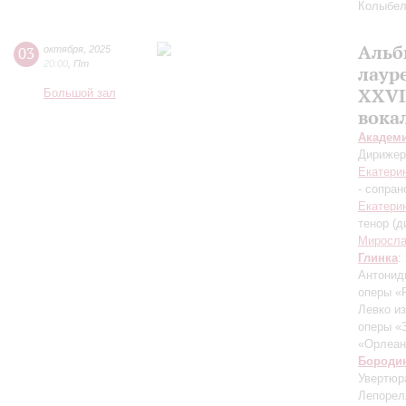
Колыбел
Альб
03
октября
,
2025
20:00
,
Пт
лаур
XXVI
Большой зал
вока
Академ
Дирижер
Екатери
- сопран
Екатери
тенор (д
Миросла
Глинка
:
Антонид
оперы «
Левко и
оперы «
«Орлеан
Бороди
Увертюр
Лепорел