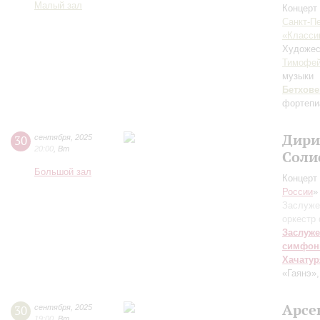
Малый зал
Концерт 
Санкт-П
«Класси
Художес
Тимофей
музыки
Бетхове
фортепи
Дири
30
сентября
,
2025
20:00
,
Вт
Соли
Большой зал
Концерт 
России
»
Заслуже
оркестр
Заслуже
симфон
Хачатур
«Гаянэ»
Арсе
30
сентября
,
2025
19:00
,
Вт