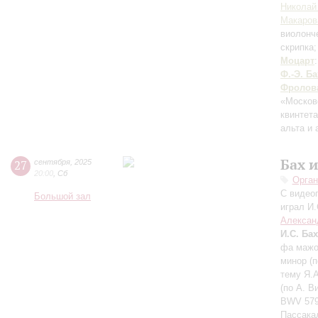
Николай
Макаров
виолонч
скрипка
Моцарт
Ф.-Э. Ба
Фролов
«Москов
квинтет
альта и
Бах 
27
сентября
,
2025
20:00
,
Сб
Орган
С видео
Большой зал
играл И.
Алексан
И.С. Бах
фа мажор
минор (п
тему Я.А
(по А. В
BWV 579,
Пассакал