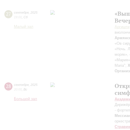
«Выш
27
сентября
,
2025
19:00
,
Сб
Вече
Малый зал
Аргишти
виолонч
Армянс
«Ов сиру
«Ночь. Л
моряк»,
«Мария»
Maria";
Х
Организ
Откр
28
сентября
,
2025
20:00
,
Вс
симф
Большой зал
Академ
Дирижёр
- форте
Мессиа
оркестр
Страви