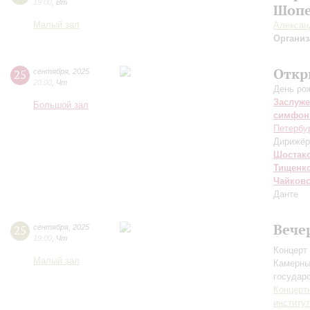
19:00
,
Вт
Шопе
Малый зал
Алексан
Организ
Откр
25
сентября
,
2025
20:00
,
Чт
День ро
Заслуже
Большой зал
симфон
Петербу
Дирижёр
Шостак
Тищенк
Чайков
Данте
Вече
25
сентября
,
2025
19:00
,
Чт
Концерт 
Малый зал
Камерны
государ
Концерт
институ