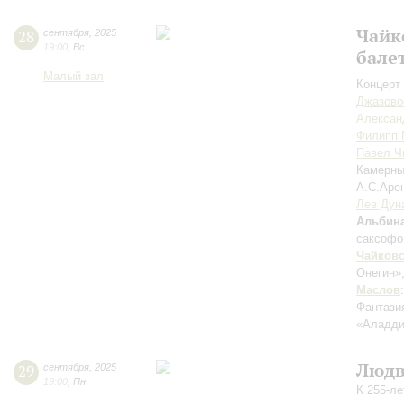
Чайк
28
сентября
,
2025
19:00
,
Вс
бале
Малый зал
Концерт 
Джазово
Алексан
Филипп 
Павел Ч
Камерны
А.С.Аре
Лев Дун
Альбин
саксофо
Чайков
Онегин»
Маслов
Фантази
«Аладди
Людв
29
сентября
,
2025
19:00
,
Пн
К 255-л