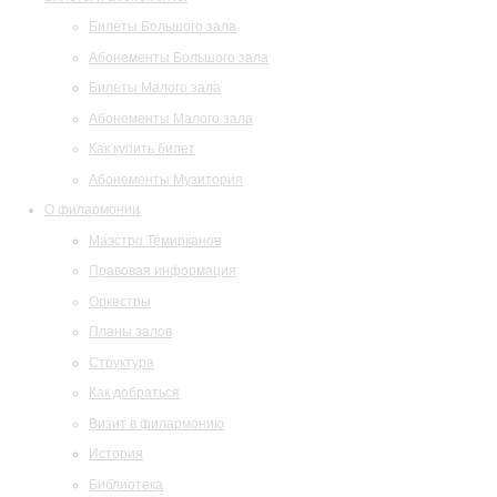
Билеты Большого зала
Абонементы Большого зала
Билеты Малого зала
Абонементы Малого зала
Как купить билет
Абонементы Музитория
О филармонии
Маэстро Темирканов
Правовая информация
Оркестры
Планы залов
Структура
Как добраться
Визит в филармонию
История
Библиотека