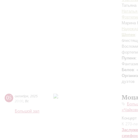
Татьяна
Наталья
Фортепи
Марина
Надежда
Шопен
:
блестящ
Воспоми
фортепи
Пуленк
:
Фантази
Белов
:
Организ
дуэтов
Моца
05
октября
,
2025
20:00
,
Вс
Боль
«Чайков
Большой зал
Концерт 
К 270-л
Заслуже
симфон