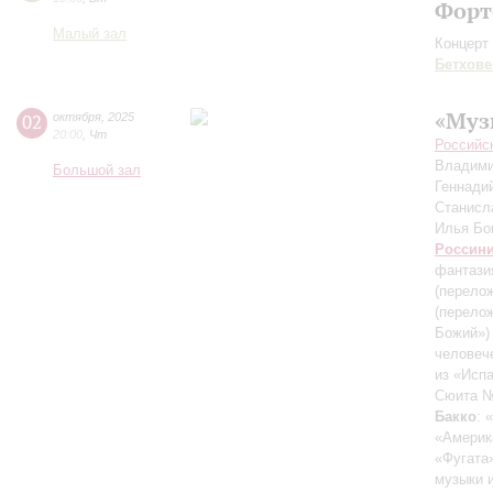
Форт
Малый зал
Концерт 
Бетхове
«Муз
02
октября
,
2025
20:00
,
Чт
Российс
Владими
Большой зал
Геннади
Станисл
Илья Б
Россин
фантазия
(перелож
(перело
Божий»)
человеч
из «Исп
Сюита №
Бакко
: 
«Америк
«Фугата»
музыки 