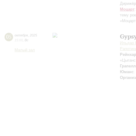
Дирижёр
Моцарт
тему ро
«Моцарт
Gypsy
05
октября
,
2025
15:00
,
Вс
Ильдар 
Рапотих
Малый зал
Рейнха
«Цыганс
Грапелл
Юманс
:
Организ