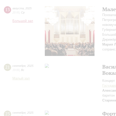
Мале
13
августа
,
2025
20:00
,
Ср
Похвала
Петрогр
Большой зал
новомуч
Губерна
Большой
Дирижёр
Мария 
сопрано
Васи
21
сентября
,
2025
19:00
,
Вс
Вока
Малый зал
Концерт 
Государ
Алексан
баритон
Старин
Форт
23
сентября
,
2025