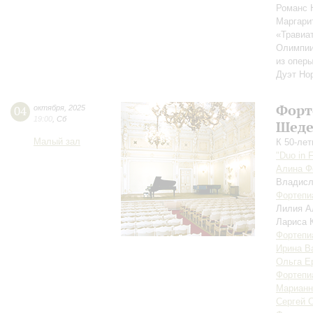
Романс 
Маргари
«Травиат
Олимпии
из опер
Дуэт Но
Форт
04
октября
,
2025
19:00
,
Сб
Шеде
Малый зал
К 50-ле
"Duo in 
Алина Ф
Владис
Фортепи
Лилия А
Лариса 
Фортепи
Ирина В
Ольга Е
Фортепи
Марианн
Сергей 