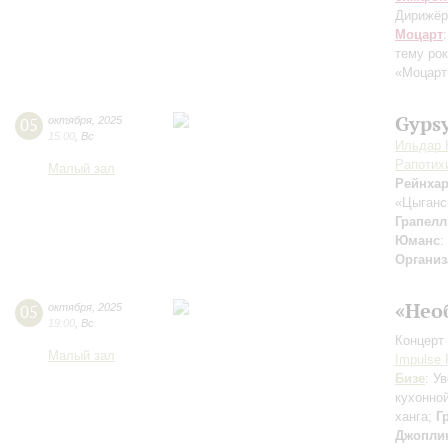
Дирижёр
Моцарт
тему ро
«Моцарт
Gypsy
05
октября
,
2025
15:00
,
Вс
Ильдар 
Рапотих
Малый зал
Рейнха
«Цыганс
Грапелл
Юманс
:
Организ
«Нео
05
октября
,
2025
19:00
,
Вс
Концерт 
Малый зал
Impulse 
Бизе
: У
кухонно
ханга;
Г
Джопли