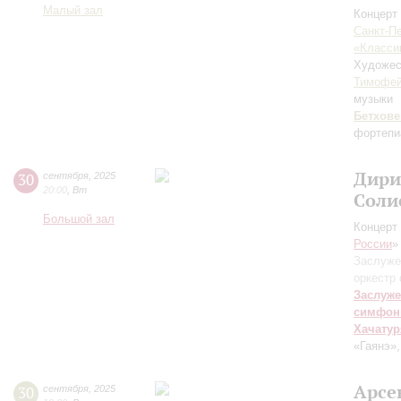
Малый зал
Концерт 
Санкт-П
«Класси
Художес
Тимофей
музыки
Бетхове
фортепи
Дири
30
сентября
,
2025
20:00
,
Вт
Соли
Большой зал
Концерт 
России
»
Заслуже
оркестр
Заслуже
симфон
Хачатур
«Гаянэ»
Арсе
30
сентября
,
2025