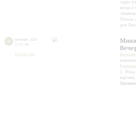
года» (
ветра и 
«Шампан
Полька 
для Печ
Миха
06
октября
,
2025
19:00
,
Пн
Вече
Малый зал
Бетхове
вариаци
Рахман
1, Этюд-
картина,
Организ