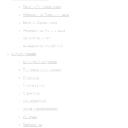
Билеты Большого зала
Абонементы Большого зала
Билеты Малого зала
Абонементы Малого зала
Как купить билет
Абонементы Музитория
О филармонии
Маэстро Темирканов
Правовая информация
Оркестры
Планы залов
Структура
Как добраться
Визит в филармонию
История
Библиотека