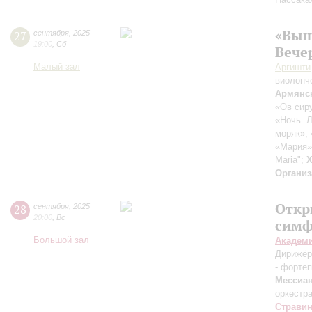
«Выш
27
сентября
,
2025
19:00
,
Сб
Вече
Малый зал
Аргишти
виолонч
Армянс
«Ов сиру
«Ночь. Л
моряк»,
«Мария»
Maria";
Х
Организ
Откр
28
сентября
,
2025
20:00
,
Вс
симф
Большой зал
Академ
Дирижёр
- форте
Мессиа
оркестр
Страви