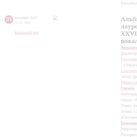
Колыбел
Альб
03
октября
,
2025
20:00
,
Пт
лаур
XXVI
Большой зал
вока
Академ
Дирижер
Екатери
- сопран
Екатери
тенор (д
Миросла
Глинка
:
Антонид
оперы «
Левко и
оперы «
«Орлеан
Бороди
Увертюр
Лепорел