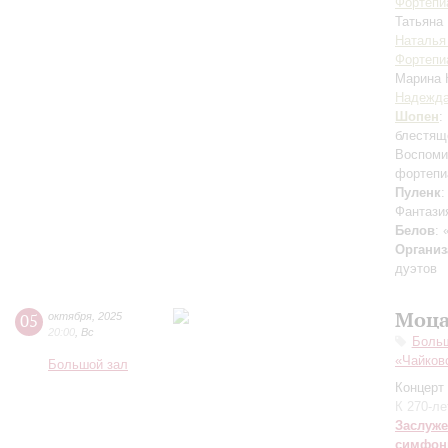
Фортепи
Татьяна
Наталья
Фортепи
Марина
Надежда
Шопен
:
блестящ
Воспоми
фортепи
Пуленк
:
Фантази
Белов
:
Организ
дуэтов
Моца
05
октября
,
2025
20:00
,
Вс
Боль
«Чайков
Большой зал
Концерт 
К 270-л
Заслуже
симфон