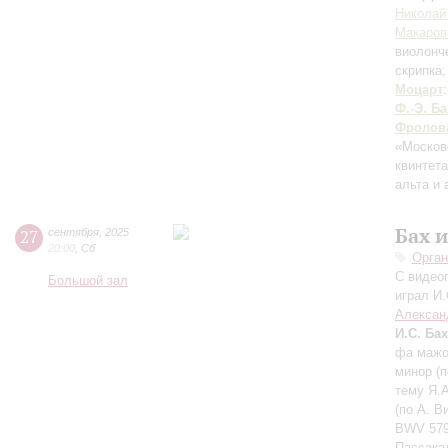
Николай
Макаров
виолонч
скрипка
Моцарт
Ф.-Э. Ба
Фролов
«Москов
квинтет
альта и
Бах 
27
сентября
,
2025
20:00
,
Сб
Орган
С видео
Большой зал
играл И.
Алексан
И.С. Бах
фа мажор
минор (п
тему Я.А
(по А. В
BWV 579,
Пассакал