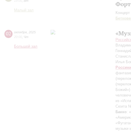
19:00
,
Вт
Форт
Малый зал
Концерт 
Бетхове
«Муз
02
октября
,
2025
20:00
,
Чт
Российс
Владими
Большой зал
Геннади
Станисл
Илья Б
Россин
фантазия
(перелож
(перело
Божий»)
человеч
из «Исп
Сюита №
Бакко
: 
«Америк
«Фугата»
музыки 