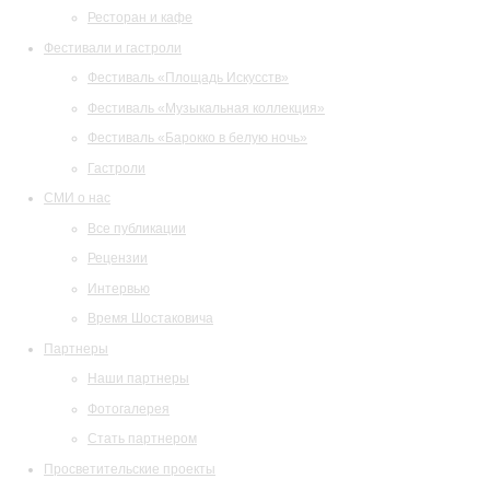
Ресторан и кафе
Фестивали и гастроли
Фестиваль «Площадь Искусств»
Фестиваль «Музыкальная коллекция»
Фестиваль «Барокко в белую ночь»
Гастроли
СМИ о нас
Все публикации
Рецензии
Интервью
Время Шостаковича
Партнеры
Наши партнеры
Фотогалерея
Стать партнером
Просветительские проекты