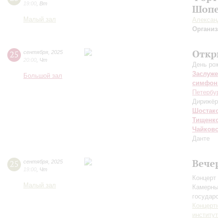
19:00
,
Вт
Шопе
Малый зал
Алексан
Организ
Откр
25
сентября
,
2025
20:00
,
Чт
День ро
Заслуже
Большой зал
симфон
Петербу
Дирижёр
Шостак
Тищенк
Чайков
Данте
Вече
25
сентября
,
2025
19:00
,
Чт
Концерт 
Малый зал
Камерны
государ
Концерт
институ