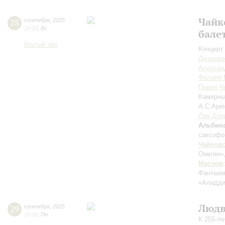
Чайк
28
сентября
,
2025
19:00
,
Вс
бале
Малый зал
Концерт 
Джазово
Алексан
Филипп 
Павел Ч
Камерны
А.С.Аре
Лев Дун
Альбин
саксофо
Чайков
Онегин»
Маслов
Фантази
«Аладди
Людв
29
сентября
,
2025
19:00
,
Пн
К 255-л