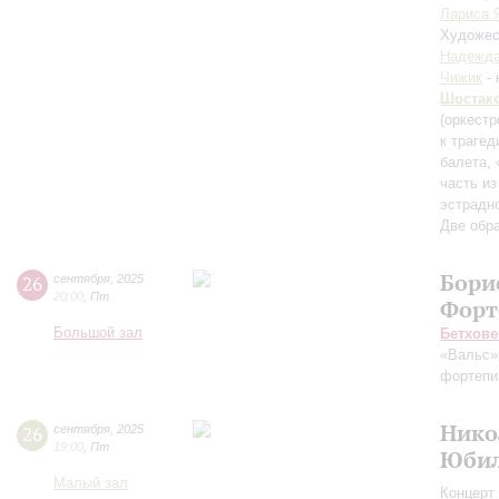
Лариса 
Художес
Надежда
Чижик
- 
Шостак
(оркестр
к траге
балета, 
часть из
эстрадн
Две обр
Бори
26
сентября
,
2025
20:00
,
Пт
Форт
Большой зал
Бетхове
«Вальс»
фортепи
Нико
26
сентября
,
2025
19:00
,
Пт
Юбил
Малый зал
Концерт 