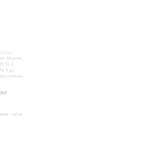
лекция»
юрн фа-диез
55 № 2,
 № 9 до
я фортепиано
по
инов
- орган