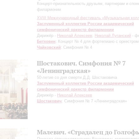
Концерт-признательность друзьям, партнерам и спо
филармонии
XVIII Международный фестиваль «Музыкальная кол
Заслуженный коллектив России академический
симфонический оркестр филармонии
Дирижёр -
Николай Алексеев
;
Николай Луганский
- ф
Бетховен
: Концерт № 4 для фортепиано с оркестром
Чайковский
: Симфония № 4
Шостакович. Симфония № 7
«Ленинградская»
50-летие со дня смерти Д.Д. Шостаковича
Заслуженный коллектив России академический
симфонический оркестр филармонии
Дирижёр -
Николай Алексеев
Шостакович
: Симфония № 7 «Ленинградская»
Малевич. «Страдалец до Голгоф
Похвала священномученику Вениамину, митрополиту