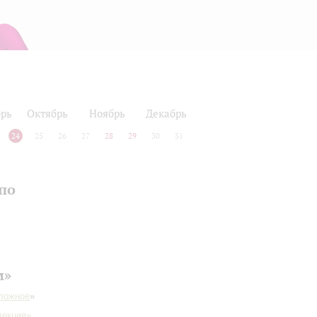
рь
Октябрь
Ноябрь
Декабрь
24
25
26
27
28
29
30
31
по
м»
сложное
»
лекция»