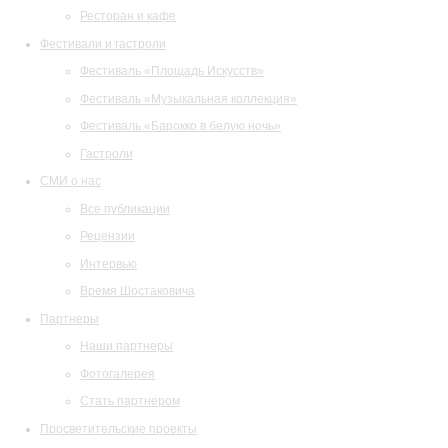
Ресторан и кафе
Фестивали и гастроли
Фестиваль «Площадь Искусств»
Фестиваль «Музыкальная коллекция»
Фестиваль «Барокко в белую ночь»
Гастроли
СМИ о нас
Все публикации
Рецензии
Интервью
Время Шостаковича
Партнеры
Наши партнеры
Фотогалерея
Стать партнером
Просветительские проекты