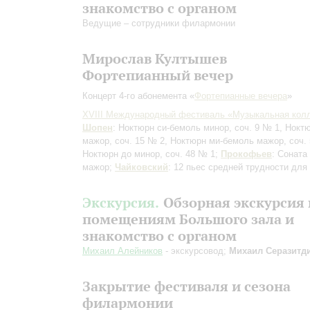
знакомство с органом
Ведущие – сотрудники филармонии
Мирослав Култышев
Фортепианный вечер
Концерт 4-го абонемента «
Фортепианные вечера
»
XVIII Международный фестиваль «Музыкальная кол
Шопен
: Ноктюрн си-бемоль минор, соч. 9 № 1, Нокт
мажор, соч. 15 № 2, Ноктюрн ми-бемоль мажор, соч. 
Ноктюрн до минор, соч. 48 № 1;
Прокофьев
: Соната
мажор;
Чайковский
: 12 пьес средней трудности дл
Экскурсия.
Обзорная экскурсия 
помещениям Большого зала и
знакомство с органом
Михаил Алейников
- экскурсовод;
Михаил Серазитд
Закрытие фестиваля и сезона
филармонии