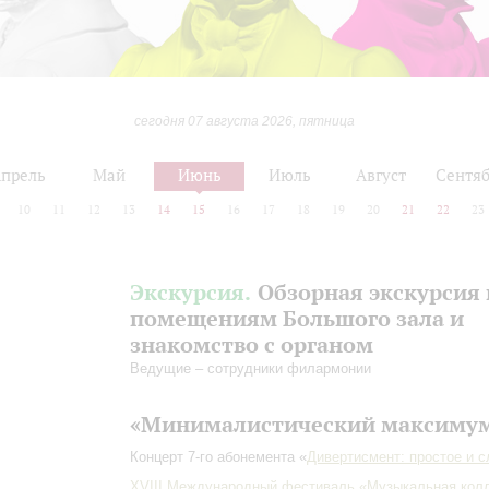
сегодня 07 августа 2026, пятница
прель
Май
Июнь
Июль
Август
Сентяб
10
11
12
13
14
15
16
17
18
19
20
21
22
23
Экскурсия.
Обзорная экскурсия 
помещениям Большого зала и
знакомство с органом
Ведущие – сотрудники филармонии
«Минималистический максиму
Концерт 7-го абонемента «
Дивертисмент: простое и 
XVIII Международный фестиваль «Музыкальная кол