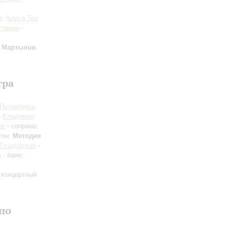
ф
;
Алиса Тен
стомин
-
;
Мартынов
:
тра
-Петербурга
-
Владимир
ке
- сопрано;
тон;
Методие
 Гладовская
-
н
- баян;
 концертный
по