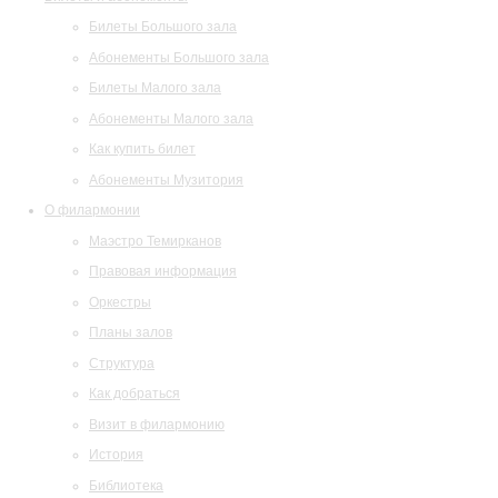
Билеты Большого зала
Абонементы Большого зала
Билеты Малого зала
Абонементы Малого зала
Как купить билет
Абонементы Музитория
О филармонии
Маэстро Темирканов
Правовая информация
Оркестры
Планы залов
Структура
Как добраться
Визит в филармонию
История
Библиотека