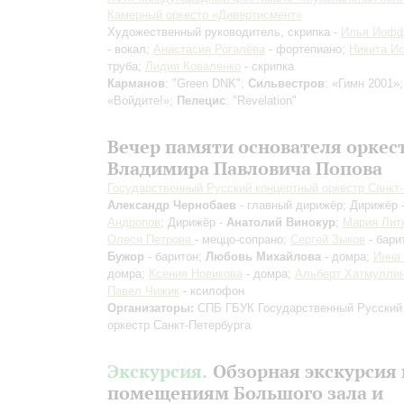
Камерный оркестр «Дивертисмент»
Художественный руководитель, скрипка -
Илья Иоф
- вокал;
Анастасия Рогалёва
- фортепиано;
Никита И
труба;
Лидия Коваленко
- скрипка
Карманов
: "Green DNK";
Сильвестров
: «Гимн 2001»
«Войдите!»;
Пелецис
: "Revelation"
Вечер памяти основателя оркес
Владимира Павловича Попова
Государственный Русский концертный оркестр Санкт
Александр Чернобаев
- главный дирижёр; Дирижёр 
Андропов
; Дирижёр -
Анатолий Винокур
;
Мария Лит
Олеся Петрова
- меццо-сопрано;
Сергей Зыков
- бари
Бужор
- баритон;
Любовь Михайлова
- домра;
Инна
домра;
Ксения Новикова
- домра;
Альберт Хатмулли
Павел Чижик
- ксилофон
Организаторы:
СПБ ГБУК Государственный Русский
оркестр Санкт-Петербурга
Экскурсия.
Обзорная экскурсия 
помещениям Большого зала и