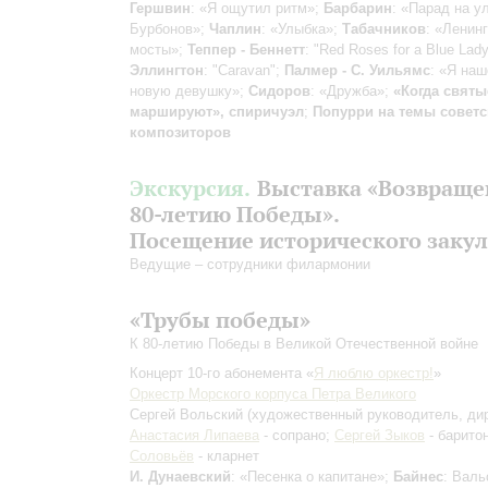
Гершвин
: «Я ощутил ритм»;
Барбарин
: «Парад на у
Бурбонов»;
Чаплин
: «Улыбка»;
Табачников
: «Ленин
мосты»;
Теппер - Беннетт
: "Red Roses for a Blue Lad
Эллингтон
: "Caravan";
Палмер - С. Уильямс
: «Я наш
новую девушку»;
Сидоров
: «Дружба»;
«Когда святы
маршируют», спиричуэл
;
Попурри на темы советс
композиторов
Экскурсия.
Выставка «Возвраще
80-летию Победы».
Посещение исторического заку
Ведущие – сотрудники филармонии
«Трубы победы»
К 80-летию Победы в Великой Отечественной войне
Концерт 10-го абонемента «
Я люблю оркестр!
»
Оркестр Морского корпуса Петра Великого
Сергей Вольский
(художественный руководитель, ди
Анастасия Липаева
- сопрано;
Сергей Зыков
- барито
Соловьёв
- кларнет
И. Дунаевский
: «Песенка о капитане»;
Байнес
: Валь