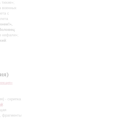
 тихие»;
а военных
ета с
алета
хнем!»,
Воловец
:
е кефали»;
кий
:
ия)
лекция»
я) - скрипка
ий
:
ящая
, фрагменты