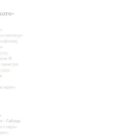
кого-
»
ссо континуо
ксофонов)
;
а»
рин
:
онов Ж.
 оркестра
уленк
:
я
истерия»
ы
т - Габлер
:
го сада»;
шка»;