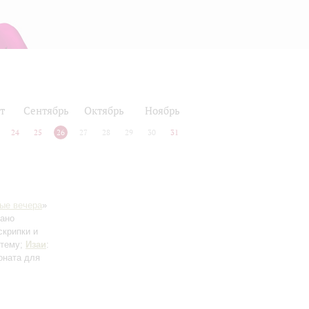
т
Сентябрь
Октябрь
Ноябрь
24
25
26
27
28
29
30
31
ые вечера
»
ано
скрипки и
 тему;
Изаи
:
оната для