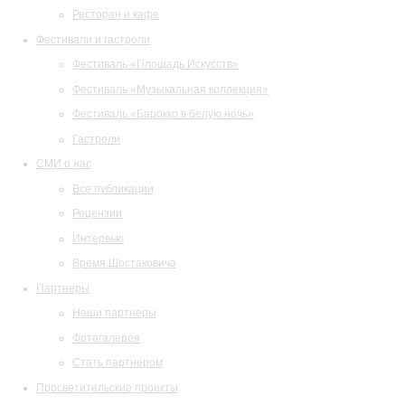
Ресторан и кафе
Фестивали и гастроли
Фестиваль «Площадь Искусств»
Фестиваль «Музыкальная коллекция»
Фестиваль «Барокко в белую ночь»
Гастроли
СМИ о нас
Все публикации
Рецензии
Интервью
Время Шостаковича
Партнеры
Наши партнеры
Фотогалерея
Стать партнером
Просветительские проекты