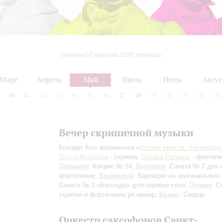
сегодня 07 августа 2026, пятница
Март
Апрель
Май
Июнь
Июль
Авгус
10
11
12
13
14
15
16
17
18
19
20
21
22
23
Вечер скрипичной музыки
Концерт 8-го абонемента «
Играем вместе. Ансамблев
Ольга Артюгина
- скрипка;
Оксана Ралкина
- фортепи
Паганини
: Каприс № 14;
Бетховен
: Соната № 7 для 
фортепиано;
Венявский
: Вариации на оригинальную
Соната № 3 «Баллада» для скрипки соло;
Пуленк
: С
скрипки и фортепиано ре минор;
Брамс
: Скерцо
Оркестр саксофонов Санкт-