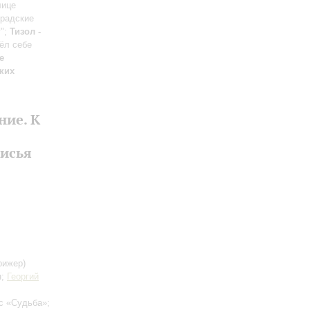
лице
градские
y";
Тизол -
ёл себе
е
ких
ние. К
лисья
рижер)
н;
Георгий
с «Судьба»;