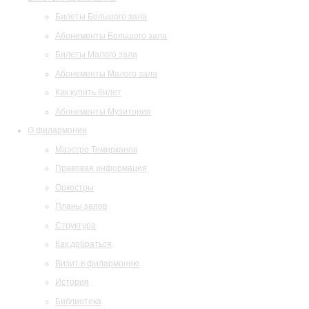
Билеты Большого зала
Абонементы Большого зала
Билеты Малого зала
Абонементы Малого зала
Как купить билет
Абонементы Музитория
О филармонии
Маэстро Темирканов
Правовая информация
Оркестры
Планы залов
Структура
Как добраться
Визит в филармонию
История
Библиотека