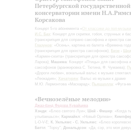
Петербургской государственной
консерватории имени Н.А.Римс
Корсакова
Концерт 5-го абонемента «
От классики до поп-музыки
И.С. Бах
: Концерт для скрипки, гобоя, струнных и ба
(транскрипция для сопрано саксофона и оркестра са
Глазунов
: «Осень», картина из балета «Времена год
(транскрипция для оркестра саксофонов)
;
Бизе
-
Щед
«Кармен-сюита»
(транскрипция для оркестра саксоф
Ларока)
;
Машима
: Концерт «Птицы» для саксофона и
саксофонов
(аранжировка С. Тютина, Ф. Чумаева)
;
П
«Дороги любви», вокальный вальс к музыке спектакл
«Леокадия»;
Хачатурян
: Вальс из музыки к драме
М.Ю. Лермонтова «Маскарад»;
Пьяццолла
: «Фуга-м
«Вечнозелёные мелодии»
Джаз-бэнд Федора Кувайцева
Хэнди
: «Блюз святого Луи»;
Шей - Фишер
: «Когда т
улыбаешься»;
Кармайкл
: «Новый Орлеан»;
Кемпфер
L-O-V-E;
К. Уильямс - С. Уильямс
: «Блюз королевско
Баттл
: "Topsy";
Дональдсон
: «Да, сэр, это моя деву