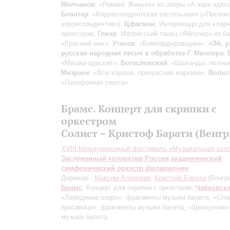
Молчанов
: «Романс Женьки» из оперы «А зори здесь
Блантер
: «Корреспондентская застольная» («Песенк
корреспондентов»);
Цфасман
: Интермеццо для кларн
оркестром;
Глиэр
: Матросский танец «Яблочко» из б
«Красный мак»;
Утесов
: «Бомбардировщики»;
«Эй, у
русская народная песня в обработке Г. Миллера
;
«Мишка-одессит»;
Богословский
: «Шаланды, полны
Мизраки
: «Все хорошо, прекрасная маркиза»;
Вольс
«Патефонная сюита»
Брамс. Концерт для скрипки с
оркестром
Солист – Кристоф Барати (Венгр
XVIII Международный фестиваль «Музыкальная кол
Заслуженный коллектив России академический
симфонический оркестр филармонии
Дирижер -
Максим Алексеев
;
Кристоф Барати
(Венгри
Брамс
: Концерт для скрипки с оркестром;
Чайковск
«Лебединое озеро», фрагменты музыки балета, «Сп
красавица», фрагменты музыки балета, «Щелкунчик»
музыки балета