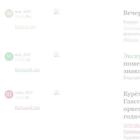
Вече
30
мая
,
2025
19:00
,
Пт
Концерт 
Малый зал
Алексан
фортепи
Метнер
Экск
31
мая
,
2025
10:30
,
Сб
поме
знак
Большой зал
Ведущие
Курё
01
июня
,
2025
20:00
,
Вс
Гласс
орке
Большой зал
года
XVIII М
Камерны
Художес