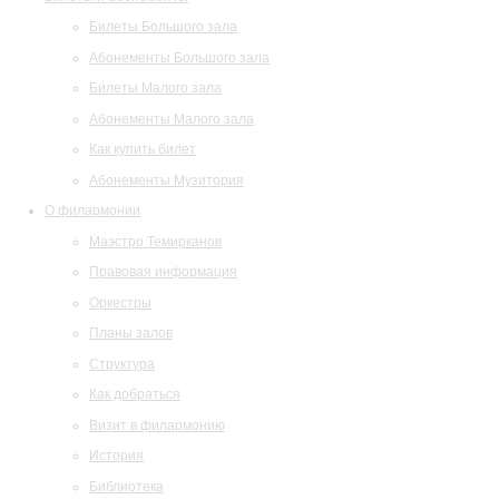
Билеты Большого зала
Абонементы Большого зала
Билеты Малого зала
Абонементы Малого зала
Как купить билет
Абонементы Музитория
О филармонии
Маэстро Темирканов
Правовая информация
Оркестры
Планы залов
Структура
Как добраться
Визит в филармонию
История
Библиотека