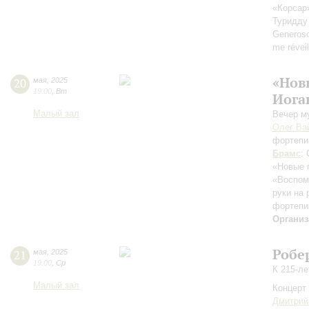
«Корсар» 
Туридду 
Generos
me réveil
«Нов
20
мая
,
2025
19:00
,
Вт
Иога
Малый зал
Вечер м
Олег Ва
фортепи
Брамс
:
«Новые 
«Воспом
руки на 
фортепи
Организ
Робе
21
мая
,
2025
19:00
,
Ср
К 215-л
Малый зал
Концерт 
Дмитрий