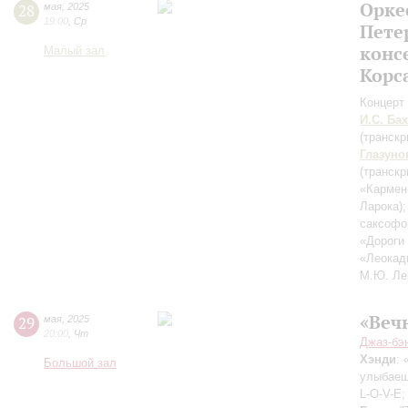
Орке
28
мая
,
2025
19:00
,
Ср
Пете
конс
Малый зал
Корс
Концерт 
И.С. Бах
(транск
Глазуно
(транск
«Кармен
Ларока)
саксоф
«Дороги
«Леокад
М.Ю. Ле
«Веч
29
мая
,
2025
20:00
,
Чт
Джаз-бэ
Хэнди
:
Большой зал
улыбае
L-O-V-E