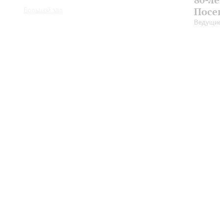
Посе
Большой зал
Ведущие
Большой зал:
191186, Санкт-Петербург, Михайловская ул., 2
Часы работы
+7 (812) 240-01-00, +7 (812) 240-01-80
Перерыв с 1
Малый зал:
191011, Санкт-Петербург, Невский пр., 30
Часы работы