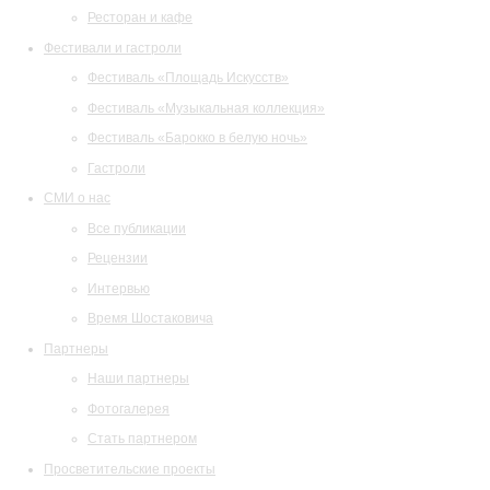
Ресторан и кафе
Фестивали и гастроли
Фестиваль «Площадь Искусств»
Фестиваль «Музыкальная коллекция»
Фестиваль «Барокко в белую ночь»
Гастроли
СМИ о нас
Все публикации
Рецензии
Интервью
Время Шостаковича
Партнеры
Наши партнеры
Фотогалерея
Стать партнером
Просветительские проекты