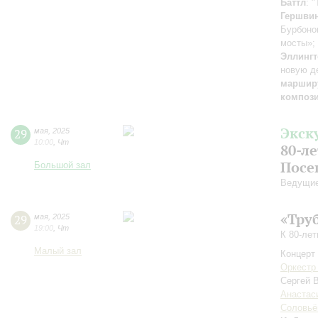
Баттл
: 
Гершви
Бурбоно
мосты»;
Эллингт
новую д
маршир
композ
Экск
29
мая
,
2025
10:00
,
Чт
80-л
Посе
Большой зал
Ведущие
«Тру
29
мая
,
2025
19:00
,
Чт
К 80-ле
Малый зал
Концерт 
Оркестр
Сергей 
Анастас
Соловьё