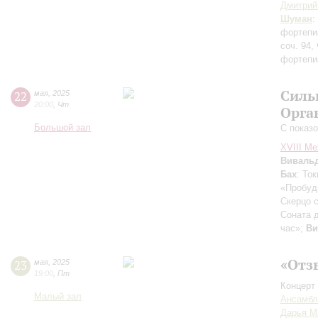
Дмитрий
Шуман
:
фортепиа
соч. 94,
фортепи
Силь
22
мая
,
2025
20:00
,
Чт
Орга
Большой зал
С показ
XVIII М
Виваль
Бах
: То
«Пробуди
Скерцо 
Соната 
час»;
Ви
«Отз
23
мая
,
2025
19:00
,
Пт
Концерт 
Малый зал
Ансамбль
Дарья М