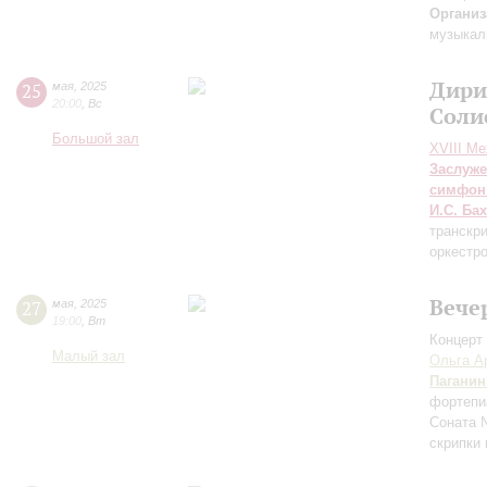
Организ
музыкал
Дири
25
мая
,
2025
20:00
,
Вс
Соли
Большой зал
XVIII М
Заслуже
симфон
И.С. Бах
транскри
оркестр
Вече
27
мая
,
2025
19:00
,
Вт
Концерт 
Малый зал
Ольга А
Паганин
фортепи
Соната 
скрипки