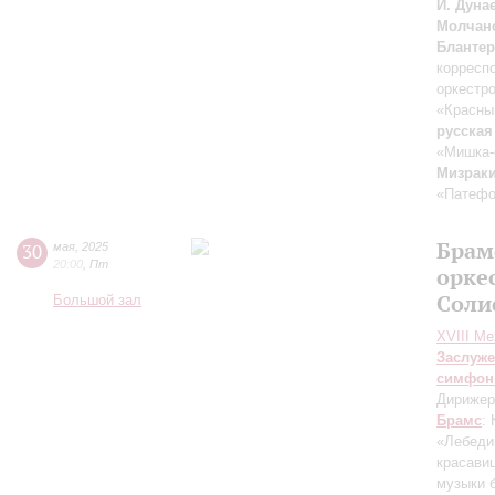
И. Дуна
Молчан
Блантер
корресп
оркестр
«Красны
русская
«Мишка-
Мизрак
«Патефо
Брам
30
мая
,
2025
20:00
,
Пт
орке
Соли
Большой зал
XVIII М
Заслуже
симфон
Дирижер
Брамс
:
«Лебеди
красави
музыки 