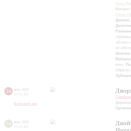
Анна Фи
Михаил
Юлия Об
Данила
Десятн
Рахман
«Шабаш»
«Блюз» 
из «Ист
Шнитке
Войцеш
век»;
Пь
Айресе»,
Зубицк
Двор
24
мая
,
2025
19:00
,
Сб
Симфони
Дирижер
Большой зал
Организ
Двой
24
мая
,
2025
14:00
,
Сб
Ната