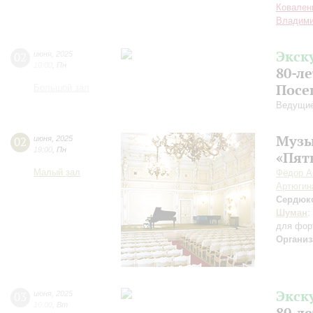
Ковален
Владими
Экск
02
июня
,
2025
10:00
,
Пн
80-л
Посе
Большой зал
Ведущие
Музы
02
июня
,
2025
19:00
,
Пн
«Пят
Малый зал
Фёдор А
Артюгин
Сердюк
Шуман
:
для фор
Организ
Экск
03
июня
,
2025
10:00
,
Вт
80-л