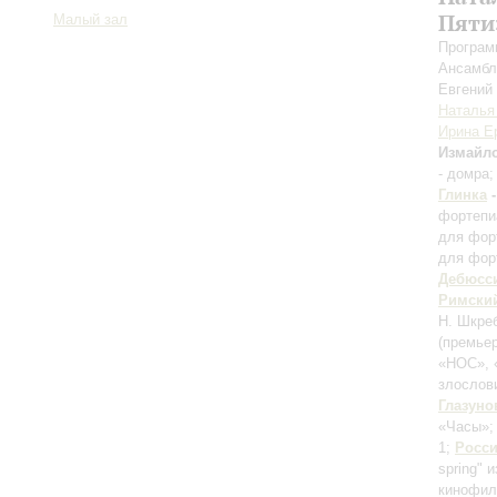
Пяти
Малый зал
Програм
Ансамбл
Евгений
Наталья
Ирина Е
Измайл
- домра
Глинка
фортепи
для фор
для фор
Дебюсс
Римски
Н. Шкреб
(премьер
«НОС», 
злослов
Глазуно
«Часы»
1;
Росс
spring" 
кинофил