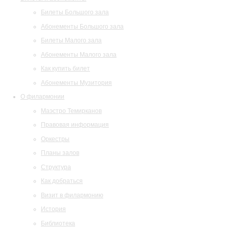
Билеты Большого зала
Абонементы Большого зала
Билеты Малого зала
Абонементы Малого зала
Как купить билет
Абонементы Музитория
О филармонии
Маэстро Темирканов
Правовая информация
Оркестры
Планы залов
Структура
Как добраться
Визит в филармонию
История
Библиотека