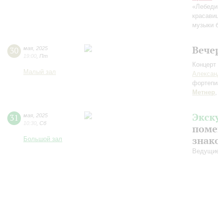
«Лебеди
красави
музыки 
Вече
30
мая
,
2025
19:00
,
Пт
Концерт 
Малый зал
Алексан
фортепи
Метнер
Экск
31
мая
,
2025
10:30
,
Сб
поме
знак
Большой зал
Ведущие