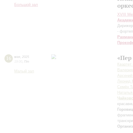
орке
Большой зал
XVIII М
Академ
Дирижер
- форте
Рахман
Прокоф
«Пер 
16
мая
,
2025
19:00
,
Пт
Квартет
Валерия
Малый зал
Арсений
Леонид 
Семён Т
Наталья
Чайков
красави
Горови
фрагмен
транскри
Организ