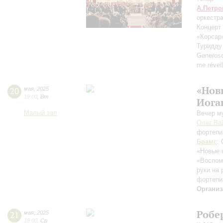
А.Петро
оркестр
Концерт
«Корсар» 
Туридду 
Generos
me réveil
«Нов
20
мая
,
2025
19:00
,
Вт
Иога
Малый зал
Вечер м
Олег Ва
фортепи
Брамс
:
«Новые 
«Воспом
руки на 
фортепи
Организ
Робе
21
мая
,
2025
19:00
,
Ср