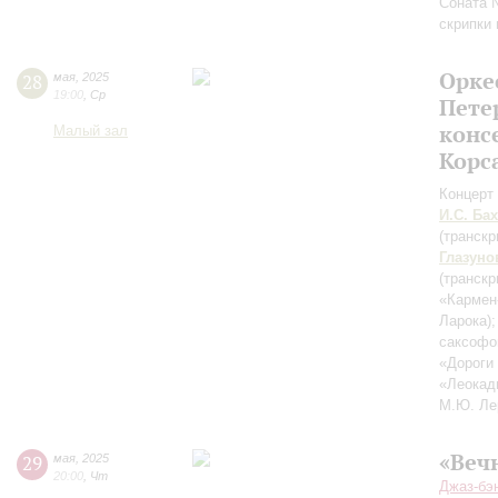
Соната 
скрипки
Орке
28
мая
,
2025
19:00
,
Ср
Пете
конс
Малый зал
Корс
Концерт 
И.С. Бах
(транск
Глазуно
(транск
«Кармен
Ларока)
саксоф
«Дороги
«Леокад
М.Ю. Ле
«Веч
29
мая
,
2025
20:00
,
Чт
Джаз-бэ