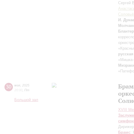
Сергей 
Анастас
Соловьё
И. Дуна
Молчан
Блантер
корресп
оркестр
«Красны
русская
«Мишка-
Мизрак
«Патефо
Брам
30
мая
,
2025
20:00
,
Пт
орке
Соли
Большой зал
XVIII М
Заслуже
симфон
Дирижер
Брамс
: