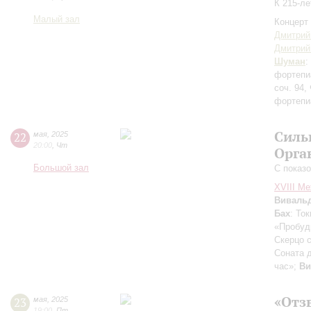
К 215-л
Малый зал
Концерт 
Дмитрий
Дмитрий
Шуман
:
фортепиа
соч. 94,
фортепи
Силь
22
мая
,
2025
20:00
,
Чт
Орга
Большой зал
С показ
XVIII М
Виваль
Бах
: То
«Пробуди
Скерцо 
Соната 
час»;
Ви
«Отз
23
мая
,
2025
19:00
,
Пт