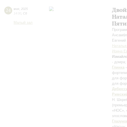
Двой
24
мая
,
2025
14:00
,
Сб
Ната
Пяти
Малый зал
Програм
Ансамбл
Евгений
Наталья
Ирина Е
Измайл
- домра
Глинка
фортепи
для фор
для фор
Дебюсс
Римски
Н. Шкреб
(премьер
«НОС», 
злослов
Глазуно
«Часы»