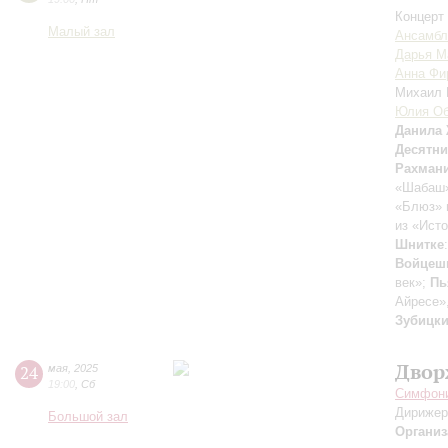
Концерт 
Малый зал
Ансамбль
Дарья М
Анна Фи
Михаил
Юлия Об
Данила
Десятн
Рахман
«Шабаш»
«Блюз» 
из «Ист
Шнитке
Войцеш
век»;
Пь
Айресе»,
Зубицк
Двор
24
мая
,
2025
19:00
,
Сб
Симфони
Дирижер
Большой зал
Организ