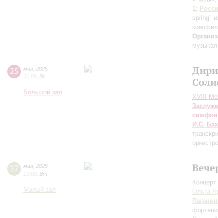
1;
Росс
spring" 
кинофил
Организ
музыкал
Дири
25
мая
,
2025
20:00
,
Вс
Соли
Большой зал
XVIII М
Заслуже
симфон
И.С. Бах
транскри
оркестр
Вече
27
мая
,
2025
19:00
,
Вт
Концерт 
Малый зал
Ольга А
Паганин
фортепи