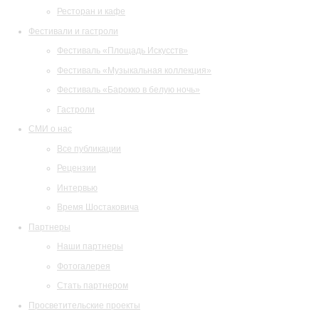
Ресторан и кафе
Фестивали и гастроли
Фестиваль «Площадь Искусств»
Фестиваль «Музыкальная коллекция»
Фестиваль «Барокко в белую ночь»
Гастроли
СМИ о нас
Все публикации
Рецензии
Интервью
Время Шостаковича
Партнеры
Наши партнеры
Фотогалерея
Стать партнером
Просветительские проекты