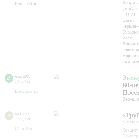
Хэнди
:
Большой зал
улыбае
L-O-V-E
Баттл
: 
Гершви
Бурбоно
мосты»;
Эллингт
новую д
маршир
композ
Экск
29
мая
,
2025
10:00
,
Чт
80-л
Посе
Большой зал
Ведущие
«Тру
29
мая
,
2025
19:00
,
Чт
К 80-ле
Малый зал
Концерт 
Оркестр