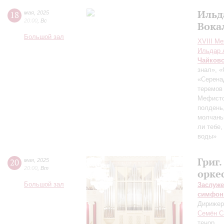
Ильд
18
мая
,
2025
20:00
,
Вс
Вока
Большой зал
XVIII М
Ильдар 
Чайков
знал», 
«Серена
теремов 
Мефисто
полдень,
молчаньи
ли тебе
воды»
Григ
20
мая
,
2025
20:00
,
Вт
орке
Большой зал
Заслуже
симфон
Дирижер
Семён С
тенор