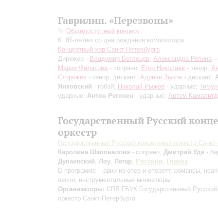
Гаврилин. «Перезвоны»
Общедоступный концерт
К 85-летию со дня рождения композитора
Концертный хор Санкт-Петербурга
Дирижер -
Владимир Беглецов
;
Александра Репина
- 
Мария Филатова
- сопрано;
Егор Николаев
- тенор;
А
Сторожев
- тенор, дискант;
Адриан Зыков
- дискант;
Янковский
- гобой;
Николай Рыжов
- ударные;
Тимур
ударные;
Антон Регонен
- ударные;
Артем Камалитд
Государственный Русский конц
оркестр
Государственный Русский концертный оркестр Санкт
Каролина Шаповалова
- сопрано;
Дмитрий Уди
- ба
Дунаевский
,
Лоу
,
Легар
,
Россини
,
Глинка
В программе – арии из опер и оперетт, романсы, неа
песни, инструментальные миниатюры
Организаторы:
СПБ ГБУК Государственный Русский
оркестр Санкт-Петербурга