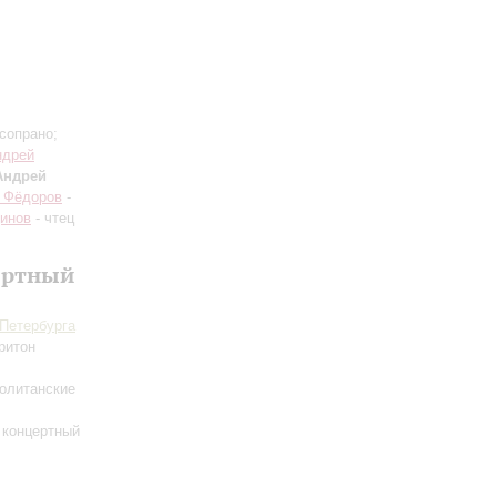
сопрано;
ндрей
Андрей
 Фёдоров
-
инов
- чтец
ертный
-Петербурга
ритон
политанские
 концертный