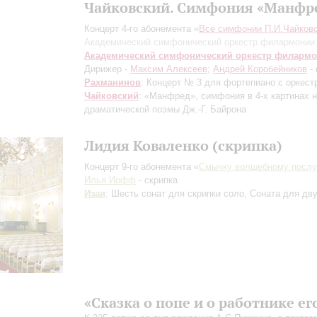
Чайковский. Симфония «Манфр
Концерт 4-го абонемента «
Все симфонии П.И.Чайковс
Академический симфонический оркестр филармонии
Академический симфонический оркестр филарм
Дирижер -
Максим Алексеев
;
Андрей Коробейников
-
Рахманинов
: Концерт № 3 для фортепиано с оркест
Чайковский
: «Манфред», симфония в 4-х картинах 
драматической поэмы Дж.-Г. Байрона
Лидия Коваленко (скрипка)
Концерт 9-го абонемента «
Смычку волшебному посл
Илья Иофф
- скрипка
Изаи
: Шесть сонат для скрипки соло, Соната для дв
«Сказка о попе и о работнике ег