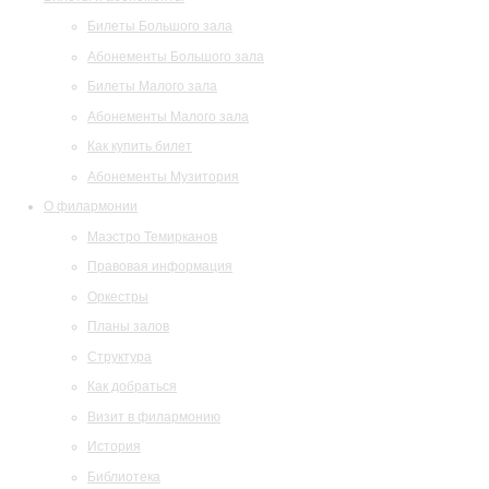
Билеты Большого зала
Абонементы Большого зала
Билеты Малого зала
Абонементы Малого зала
Как купить билет
Абонементы Музитория
О филармонии
Маэстро Темирканов
Правовая информация
Оркестры
Планы залов
Структура
Как добраться
Визит в филармонию
История
Библиотека