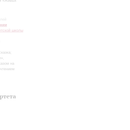
ом «Живых
елей
онии
етской школы
я
сказка;
е»,
казом на
 чтением
артета