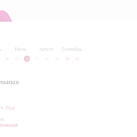
ь
Июль
Август
Сентябрь
24
25
26
27
28
29
30
31
альных
та;
Илья
ор;
йковский
: