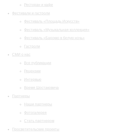
Ресторан и кафе
Фестивали и гастроли
Фестиваль «Площадь Искусств»
Фестиваль «Музыкальная коллекция»
Фестиваль «Барокко в белую ночь»
Гастроли
СМИ о нас
Все публикации
Рецензии
Интервью
Время Шостаковича
Партнеры
Наши партнеры
Фотогалерея
Стать партнером
Просветительские проекты