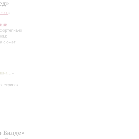
ед»
кого
»
онии
 фортепиано
ром;
на сюжет
ушна…
»
ух скрипок
о Балде»