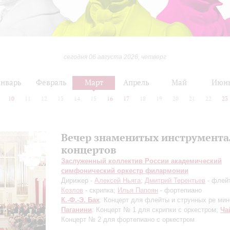
сегодня 06 августа 2026, четверг
нварь
Февраль
Март
Апрель
Май
Июн
10
11
12
13
14
15
16
17
18
19
20
21
22
23
Вечер знаменитых инструмент
концертов
Заслуженный коллектив России академический
симфонический оркестр филармонии
Дирижер -
Алексей Ньяга
;
Дмитрий Терентьев
- флей
Козлов
- скрипка;
Илья Папоян
- фортепиано
К.-Ф.-Э. Бах
: Концерт для флейты и струнных ре мин
Паганини
: Концерт № 1 для скрипки с оркестром;
Ча
Концерт № 2 для фортепиано с оркестром