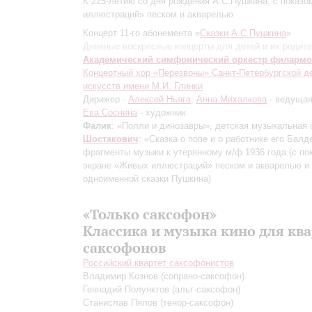
К 225-летию со дня рождения А.С.Пушкина, с показ
иллюстраций» песком и акварелью
Концерт 11-го абонемента «
Сказки А.С.Пушкина
»
Дневные воскресные концерты для детей и их родит
Академический симфонический оркестр филарм
Концертный хор «Перезвоны» Санкт-Петербургской д
искусств имени М.И. Глинки
Дирижер -
Алексей Ньяга
;
Анна Михалкова
- ведуща
Ева Соснина
- художник
Фалик
: «Полли и динозавры», детская музыкальная 
Шостакович
: «Сказка о попе и о работнике его Балд
фрагменты музыки к утерянному м/ф 1936 года
(с по
экране «Живых иллюстраций» песком и акварелью и
одноименной сказки Пушкина)
«Только саксофон»
Классика и музыка кино для кв
саксофонов
Российский квартет саксофонистов
Владимир Кознов
(сопрано-саксофон)
Геннадий Полуяктов
(альт-саксофон)
Станислав Пялов
(тенор-саксофон)