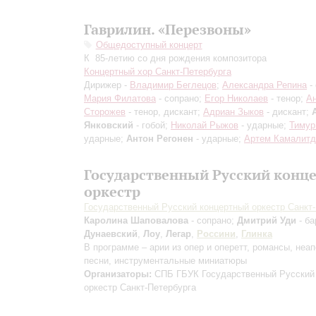
Гаврилин. «Перезвоны»
Общедоступный концерт
К 85-летию со дня рождения композитора
Концертный хор Санкт-Петербурга
Дирижер -
Владимир Беглецов
;
Александра Репина
- 
Мария Филатова
- сопрано;
Егор Николаев
- тенор;
А
Сторожев
- тенор, дискант;
Адриан Зыков
- дискант;
Янковский
- гобой;
Николай Рыжов
- ударные;
Тимур
ударные;
Антон Регонен
- ударные;
Артем Камалитд
Государственный Русский конц
оркестр
Государственный Русский концертный оркестр Санкт
Каролина Шаповалова
- сопрано;
Дмитрий Уди
- ба
Дунаевский
,
Лоу
,
Легар
,
Россини
,
Глинка
В программе – арии из опер и оперетт, романсы, неа
песни, инструментальные миниатюры
Организаторы:
СПБ ГБУК Государственный Русский
оркестр Санкт-Петербурга