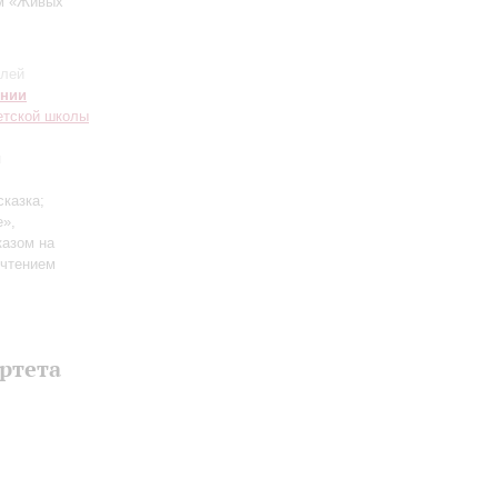
ом «Живых
елей
онии
етской школы
я
сказка;
е»,
казом на
 чтением
артета