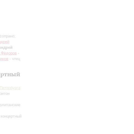
сопрано;
ндрей
Андрей
 Фёдоров
-
инов
- чтец
ертный
-Петербурга
ритон
политанские
 концертный