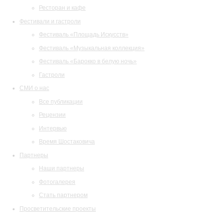
Ресторан и кафе
Фестивали и гастроли
Фестиваль «Площадь Искусств»
Фестиваль «Музыкальная коллекция»
Фестиваль «Барокко в белую ночь»
Гастроли
СМИ о нас
Все публикации
Рецензии
Интервью
Время Шостаковича
Партнеры
Наши партнеры
Фотогалерея
Стать партнером
Просветительские проекты