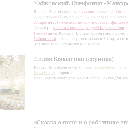
Чайковский. Симфония «Манфр
Концерт 4-го абонемента «
Все симфонии П.И.Чайковс
Академический симфонический оркестр филармонии
Академический симфонический оркестр филарм
Дирижер -
Максим Алексеев
;
Андрей Коробейников
-
Рахманинов
: Концерт № 3 для фортепиано с оркест
Чайковский
: «Манфред», симфония в 4-х картинах 
драматической поэмы Дж.-Г. Байрона
Лидия Коваленко (скрипка)
Концерт 9-го абонемента «
Смычку волшебному посл
Илья Иофф
- скрипка
Изаи
: Шесть сонат для скрипки соло, Соната для дв
«Сказка о попе и о работнике ег