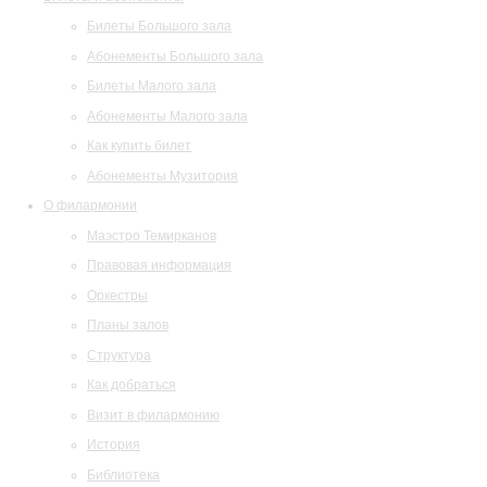
Билеты Большого зала
Абонементы Большого зала
Билеты Малого зала
Абонементы Малого зала
Как купить билет
Абонементы Музитория
О филармонии
Маэстро Темирканов
Правовая информация
Оркестры
Планы залов
Структура
Как добраться
Визит в филармонию
История
Библиотека