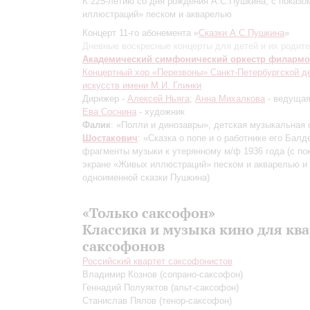
К 225-летию со дня рождения А.С.Пушкина, с показ
иллюстраций» песком и акварелью
Концерт 11-го абонемента «
Сказки А.С.Пушкина
»
Дневные воскресные концерты для детей и их родит
Академический симфонический оркестр филарм
Концертный хор «Перезвоны» Санкт-Петербургской д
искусств имени М.И. Глинки
Дирижер -
Алексей Ньяга
;
Анна Михалкова
- ведуща
Ева Соснина
- художник
Фалик
: «Полли и динозавры», детская музыкальная 
Шостакович
: «Сказка о попе и о работнике его Балд
фрагменты музыки к утерянному м/ф 1936 года
(с по
экране «Живых иллюстраций» песком и акварелью и
одноименной сказки Пушкина)
«Только саксофон»
Классика и музыка кино для кв
саксофонов
Российский квартет саксофонистов
Владимир Кознов
(сопрано-саксофон)
Геннадий Полуяктов
(альт-саксофон)
Станислав Пялов
(тенор-саксофон)