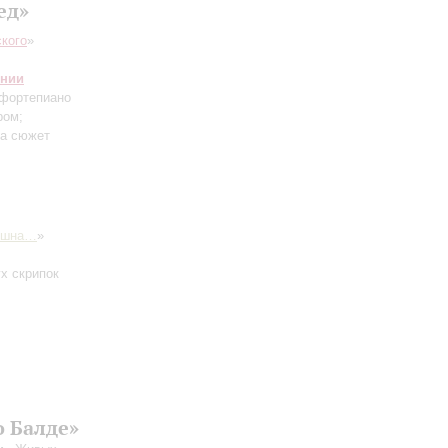
ед»
кого
»
онии
 фортепиано
ром;
на сюжет
ушна…
»
ух скрипок
о Балде»