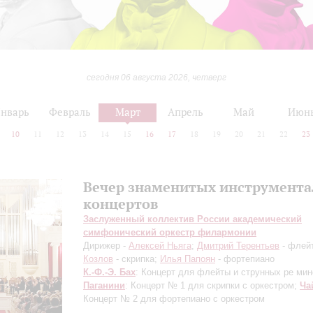
сегодня 06 августа 2026, четверг
нварь
Февраль
Март
Апрель
Май
Июн
10
11
12
13
14
15
16
17
18
19
20
21
22
23
Вечер знаменитых инструмент
концертов
Заслуженный коллектив России академический
симфонический оркестр филармонии
Дирижер -
Алексей Ньяга
;
Дмитрий Терентьев
- флей
Козлов
- скрипка;
Илья Папоян
- фортепиано
К.-Ф.-Э. Бах
: Концерт для флейты и струнных ре мин
Паганини
: Концерт № 1 для скрипки с оркестром;
Ча
Концерт № 2 для фортепиано с оркестром