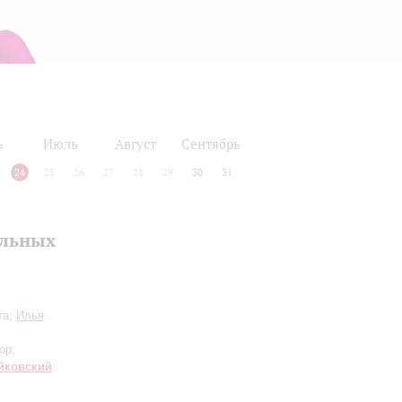
ь
Июль
Август
Сентябрь
24
25
26
27
28
29
30
31
альных
та;
Илья
ор;
йковский
: