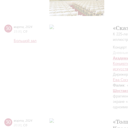
«Сказ
30
марта
,
2024
15:00
,
Сб
К 225-л
иллюстр
Большой зал
Концерт 
Дневные
Академ
Концерт
искусств
Дирижер
Ева Сос
Фалик
:
Шостак
фрагмен
экране 
одноиме
«Тол
30
марта
,
2024
20:00
,
Сб