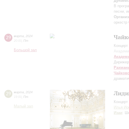
Дунаев
В програ
песни, 
Организ
оркестр 
Чайк
29
марта
,
2024
20:00
,
Пт
Концерт 
Большой зал
Академи
Академ
Дирижер
Рахман
Чайков
драмати
Лиди
29
марта
,
2024
19:00
,
Пт
Концерт 
Малый зал
Илья И
Изаи
: Ш