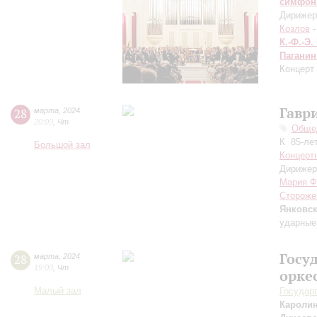
симфон
Дирижер
Козлов
-
К.-Ф.-Э.
Паганин
Концерт
Гавр
28
марта
,
2024
20:00
,
Чт
Общед
К 85-ле
Большой зал
Концерт
Дирижер
Мария Ф
Стороже
Янковс
ударные
Госу
28
марта
,
2024
19:00
,
Чт
орке
Малый зал
Государ
Кароли