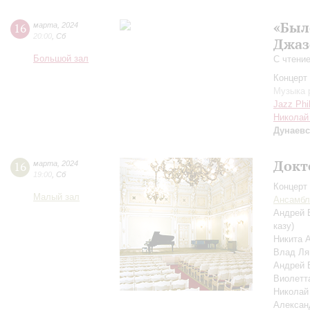
«Был
16
марта
,
2024
20:00
,
Сб
Джаз
Большой зал
С чтени
Концерт 
Музыка 
Jazz Phi
Николай
Дунаев
Докт
16
марта
,
2024
19:00
,
Сб
Концерт 
Малый зал
Ансамбл
Андрей 
казу)
Никита 
Влад Л
Андрей 
Виолетт
Николай
Алексан