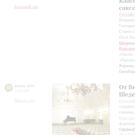
Клас
сакс
Большой зал
Российс
Владими
Геннади
Станисл
Илья Б
Щедрин
Корсак
«Песня,
«Лунная
Херман
Гринбер
От В
30
марта
,
2024
19:00
,
Сб
Шеде
Малый зал
Геннади
сопрано
скрипка
Маргари
фортепи
Оффенб