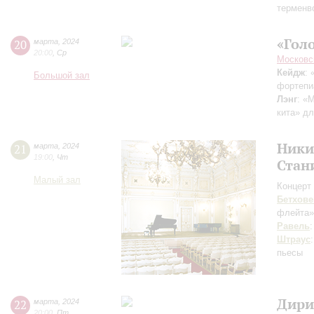
терменво
«Голо
20
марта
,
2024
20:00
,
Ср
Московс
Кейдж
:
Большой зал
фортепи
Лэнг
: «
кита» дл
Ники
21
марта
,
2024
19:00
,
Чт
Стан
Малый зал
Концерт 
Бетхове
флейта
Равель
Штраус
пьесы
Дири
22
марта
,
2024
20:00
,
Пт