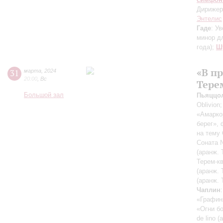
Дирижер
Энтелис
Гаде
: У
минор д
года)
;
Ш
«В п
31
марта
,
2024
20:00
,
Вс
Тере
Большой зал
Пьяццо
Oblivion
«Амарко
берег»,
на тему
Соната №
(аранж. 
Терем-кв
(аранж. 
(аранж. 
Чаплин
«Графиня
«Огни бо
de lino 