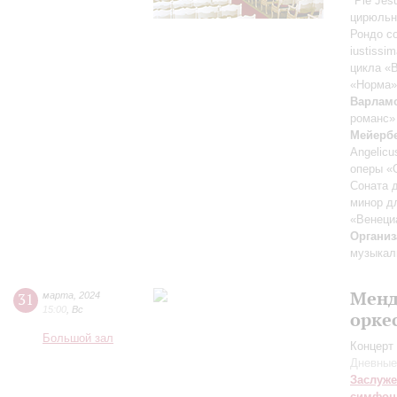
"Pie Jes
цирюльн
Рондо с
iustissi
цикла «
«Норма
Варлам
романс»
Мейерб
Angelicu
оперы «
Соната д
минор д
«Венеци
Организ
музыкал
Менд
31
марта
,
2024
15:00
,
Вс
орке
Большой зал
Концерт 
Дневные
Заслуже
симфон