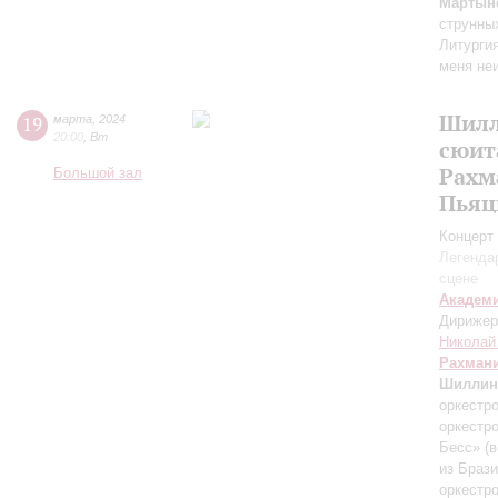
Мартын
струнны
Литургия
меня не
Шилл
19
марта
,
2024
20:00
,
Вт
сюит
Рахм
Большой зал
Пьяц
Концерт 
Легенда
сцене
Академ
Дирижер
Николай
Рахман
Шиллин
оркестр
оркестр
Бесс»
(
из Браз
оркестр