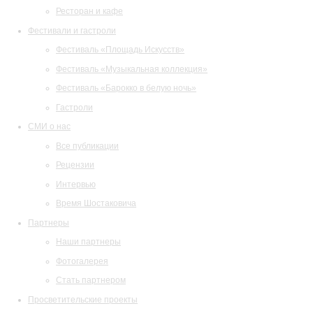
Ресторан и кафе
Фестивали и гастроли
Фестиваль «Площадь Искусств»
Фестиваль «Музыкальная коллекция»
Фестиваль «Барокко в белую ночь»
Гастроли
СМИ о нас
Все публикации
Рецензии
Интервью
Время Шостаковича
Партнеры
Наши партнеры
Фотогалерея
Стать партнером
Просветительские проекты