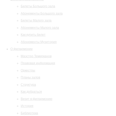
Билеты Большого зала
Абонементы Большого зала
Билеты Малого зала
Абонементы Малого зала
Как купить билет
Абонементы Музитория
О филармонии
Маэстро Темирканов
Правовая информация
Оркестры
Планы залов
Структура
Как добраться
Визит в филармонию
История
Библиотека