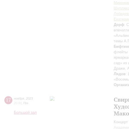
Миронов
Шупляко
Лебедев
Екатери
Дорф
: 
впечатл
«Альбен
темы А.
Бифтин
флейты 
ярмарка
сад» из 
Драже, А
Лядов
:
«Восемь
Организ
Свир
17
ноября
,
2023
20:00
,
Пт
Худо
Мако
Большой зал
Концерт 
Академи