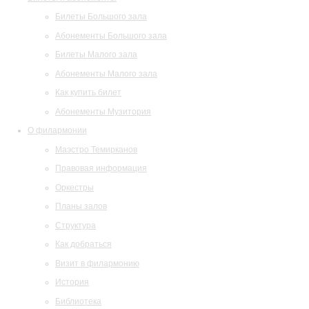
Билеты Большого зала
Абонементы Большого зала
Билеты Малого зала
Абонементы Малого зала
Как купить билет
Абонементы Музитория
О филармонии
Маэстро Темирканов
Правовая информация
Оркестры
Планы залов
Структура
Как добраться
Визит в филармонию
История
Библиотека