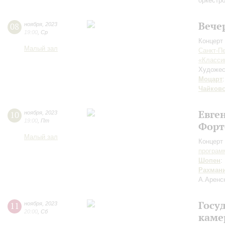
оркестр
Вече
08
ноября
,
2023
19:00
,
Ср
Концерт 
Малый зал
Санкт-П
«Класси
Художес
Моцарт
Чайков
Евге
10
ноября
,
2023
19:00
,
Пт
Форт
Малый зал
Концерт 
програм
Шопен
:
Рахман
А.Аренс
Госу
11
ноября
,
2023
20:00
,
Сб
каме