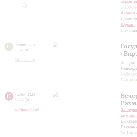
романти
К 200-л
Академ
Дирижер
Шуман
:
Симфони
Госу
12
ноября
,
2023
19:00
,
Вс
«Вир
Малый зал
Концерт 
Надежда
Чайков
Пьяццо
Вече
13
ноября
,
2023
20:00
,
Пн
Рахм
Большой зал
Заслуже
симфон
Дирижер
Рахман
№ 1 для