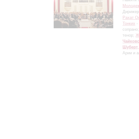
Молодеж
Дирижер
Рахат О
Тонких
-
сопрано
тенор;
Ж
Чайков
Шуберт
Арии и а