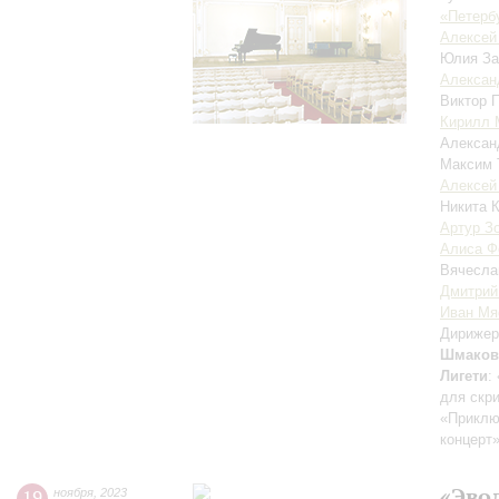
«Петерб
Алексей
Юлия За
Алексан
Виктор 
Кирилл 
Алексан
Максим 
Алексей
Никита 
Артур З
Алиса Ф
Вячесла
Дмитрий
Иван Мя
Дирижер
Шмаков
Лигети
:
для скр
«Приклю
концерт
«Эво
19
ноября
,
2023