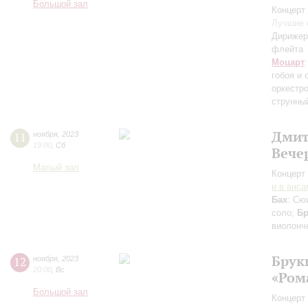
Большой зал
Концерт 
Лучшие 
Дирижер,
флейта
Моцарт
гобоя и
оркестр
струнны
Дмит
11
ноября
,
2023
19:00
,
Сб
Вече
Малый зал
Концерт 
и в анс
Бах
: Сю
соло;
Бр
виолонч
Брук
12
ноября
,
2023
20:00
,
Вс
«Ром
Большой зал
Концерт 