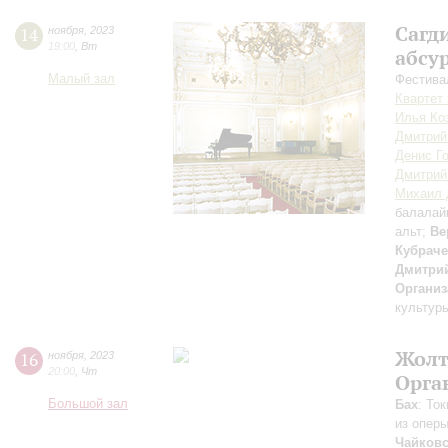
Сагди
14
ноября
,
2023
19:00
,
Вт
абсу
Малый зал
Фестива
Квартет
Илья Ко
Дмитрий
Денис Г
Дмитрий
Михаил 
балалай
альт;
Ве
Кубрач
Дмитри
Организ
культур
Жолт
16
ноября
,
2023
20:00
,
Чт
Орга
Большой зал
Бах
: То
из оперы
Чайков