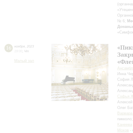
(органн
«Утешен
Органно
№ 6;
Ме
Донань
«Симфон
«Пик
16
ноября
,
2023
19:00
,
Чт
Закр
«Фле
Малый зал
Ансамбль
Инна Че
София 
Алексан
Алексан
Софья 
Алексей
Олег Ба
Варвара
пикколо
Канеева
Мохов
-