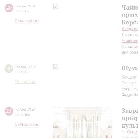
Чайк
20
ноября
,
2023
20:00
,
Пн
орке
Боро
Большой зал
Академ
Дирижер
Чайков
марш;
Б
дня рож
Шума
20
ноября
,
2023
19:00
,
Пн
Концерт 
Малый зал
Татьяна
сопрано
Задрей
Закр
21
ноября
,
2023
19:00
,
Вт
прог
куль
Большой зал
Общед
Памяти 