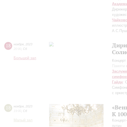
Академ
Дирижер
художес
Чайков
иллюстр
А.С.Пуш
Дири
18
ноября
,
2023
20:00
,
Сб
Соли
Большой зал
Концерт 
Памяти 
Заслуже
симфон
Гайдн
: 
Симфони
с оркес
«Вен
18
ноября
,
2023
19:00
,
Сб
К 10
Малый зал
Концерт
пути»