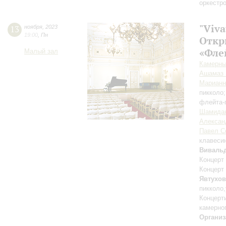
оркестр
"Viva
13
ноября
,
2023
19:00
,
Пн
Откр
«Фле
Малый зал
Камерный
Ашамаз
Марианн
пикколо
флейта-
Шамида
Алексан
Павел С
клавеси
Виваль
Концерт
Концерт
Явтухо
пикколо
Концерт
камерно
Организ