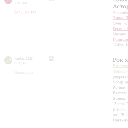
20:00
,
Вс
Асто
Большой зал
Ансамбл
Эмиль Я
Олег Гу
Кирилл 
Михаил 
Пьяццо
"Adios, 
Рок-
19
ноября
,
2023
19:00
,
Вс
Екатери
Маргари
Малый зал
ударные
Scorpio
Aerosmi
Beatles
:
Stones
:
"Zombie
Brennt";
on", "Bo
Организ