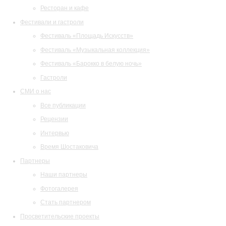
Ресторан и кафе
Фестивали и гастроли
Фестиваль «Площадь Искусств»
Фестиваль «Музыкальная коллекция»
Фестиваль «Барокко в белую ночь»
Гастроли
СМИ о нас
Все публикации
Рецензии
Интервью
Время Шостаковича
Партнеры
Наши партнеры
Фотогалерея
Стать партнером
Просветительские проекты