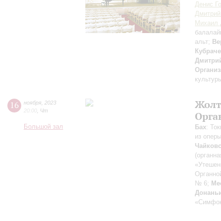
Денис Г
Дмитрий
Михаил 
балалай
альт;
Ве
Кубрач
Дмитри
Организ
культур
Жолт
16
ноября
,
2023
20:00
,
Чт
Орга
Большой зал
Бах
: То
из оперы
Чайков
(органн
«Утешен
Органно
№ 6;
Ме
Донань
«Симфон