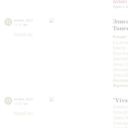
Шуберт
Арии и а
Элис
21
ноября
,
2023
19:00
,
Вт
Тане
Малый зал
Концерт 
и в анс
Квартет
Илья Ко
Дмитрий
Денис Г
Дмитрий
Элисо В
Дворжа
Фортепи
"Viva
23
ноября
,
2023
19:00
,
Чт
Impulse 
Алексей
Малый зал
Павел Ч
Алексан