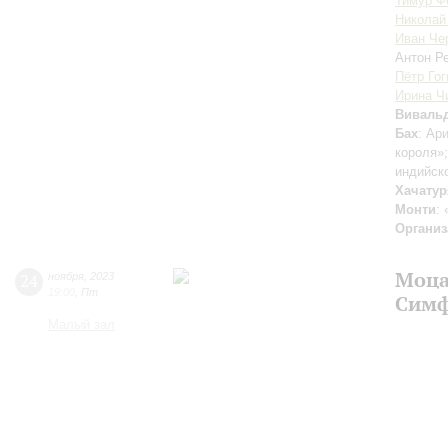
Тимур Ф
Николай
Иван Че
Антон Р
Пётр Гог
Ирина Ч
Виваль
Бах
: Ар
короля»
индийско
Хачатур
Монти
:
Организ
Моца
24
ноября
,
2023
19:00
,
Пт
Симф
Малый зал