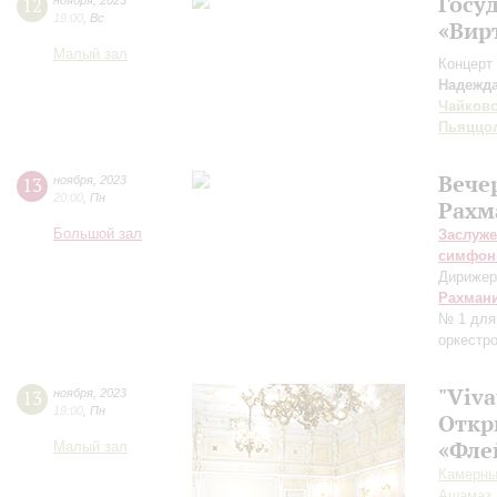
Госу
12
ноября
,
2023
19:00
,
Вс
«Вир
Малый зал
Концерт 
Надежда
Чайков
Пьяццо
Вече
13
ноября
,
2023
20:00
,
Пн
Рахм
Большой зал
Заслуже
симфон
Дирижер
Рахман
№ 1 для
оркестр
"Viva
13
ноября
,
2023
19:00
,
Пн
Откр
«Фле
Малый зал
Камерный
Ашамаз