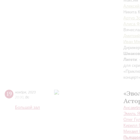
Максим 
Алексей
Никита 
Артур З
Алиса Ф
Вячесла
Дмитрий
Иван Мя
Дирижер
Шмаков
Лигети
:
для скр
«Приклю
концерт
«Эво
19
ноября
,
2023
20:00
,
Вс
Асто
Большой зал
Ансамбл
Эмиль Я
Олег Гу
Кирилл 
Михаил 
Пьяццо