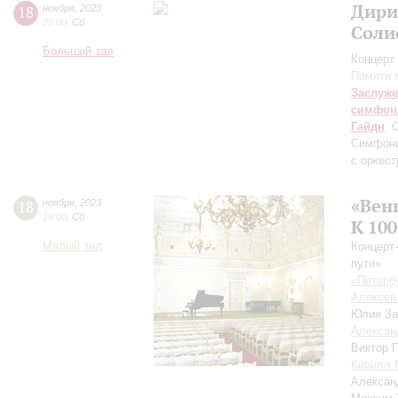
Дири
18
ноября
,
2023
20:00
,
Сб
Соли
Большой зал
Концерт 
Памяти 
Заслуже
симфон
Гайдн
: 
Симфони
с оркес
«Вен
18
ноября
,
2023
19:00
,
Сб
К 10
Малый зал
Концерт
пути»
«Петерб
Алексей
Юлия За
Алексан
Виктор 
Кирилл 
Алексан