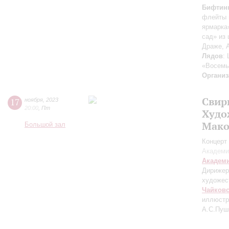
Бифтин
флейты 
ярмарка
сад» из 
Драже, А
Лядов
:
«Восемь
Организ
Свир
17
ноября
,
2023
20:00
,
Пт
Худо
Мако
Большой зал
Концерт 
Академи
Академ
Дирижер
художес
Чайков
иллюстр
А.С.Пуш