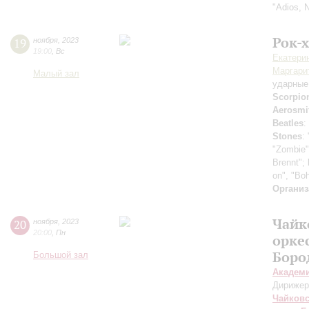
"Adios, 
Рок-
19
ноября
,
2023
19:00
,
Вс
Екатери
Маргари
Малый зал
ударные
Scorpio
Aerosmi
Beatles
:
Stones
:
"Zombie
Brennt";
on", "Bo
Организ
Чайк
20
ноября
,
2023
20:00
,
Пн
орке
Боро
Большой зал
Академ
Дирижер
Чайков