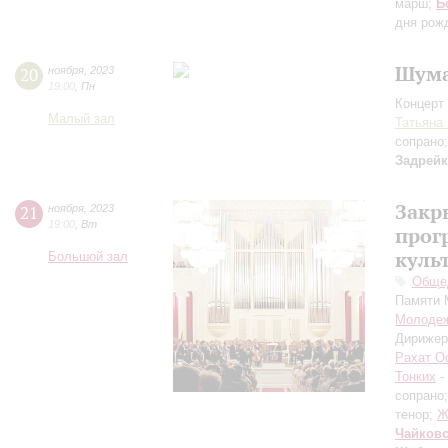
марш;
Б
дня рож
Шума
20
ноября
,
2023
19:00
,
Пн
Концерт 
Малый зал
Татьяна
сопрано
Задрей
Закр
21
ноября
,
2023
19:00
,
Вт
прог
куль
Большой зал
Общед
Памяти 
Молодеж
Дирижер
Рахат О
Тонких
-
сопрано
тенор;
Ж
Чайков