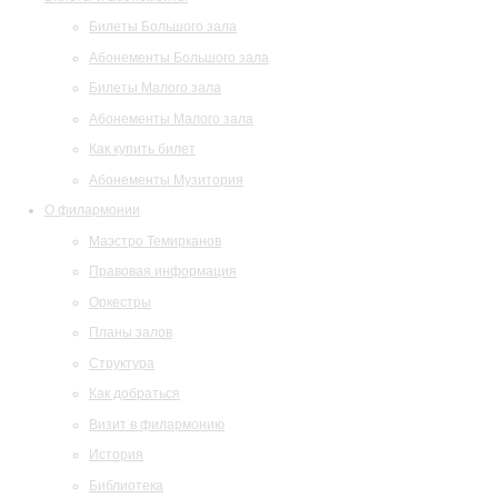
Билеты Большого зала
Абонементы Большого зала
Билеты Малого зала
Абонементы Малого зала
Как купить билет
Абонементы Музитория
О филармонии
Маэстро Темирканов
Правовая информация
Оркестры
Планы залов
Структура
Как добраться
Визит в филармонию
История
Библиотека