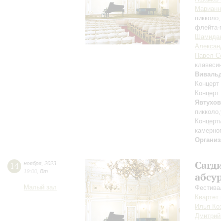
Марианн
пикколо
флейта-
Шамида
Алексан
Павел С
клавеси
Виваль
Концерт
Концерт
Явтухо
пикколо
Концерт
камерно
Организ
Сагди
14
ноября
,
2023
19:00
,
Вт
абсу
Малый зал
Фестива
Квартет
Илья Ко
Дмитрий