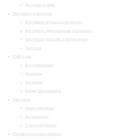
Ресторан и кафе
Фестивали и гастроли
Фестиваль «Площадь Искусств»
Фестиваль «Музыкальная коллекция»
Фестиваль «Барокко в белую ночь»
Гастроли
СМИ о нас
Все публикации
Рецензии
Интервью
Время Шостаковича
Партнеры
Наши партнеры
Фотогалерея
Стать партнером
Просветительские проекты