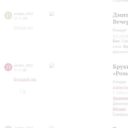
струнны
Дмит
11
ноября
,
2023
19:00
,
Сб
Вече
Малый зал
Концерт 
и в анс
Бах
: Сю
соло;
Бр
виолонч
Брук
12
ноября
,
2023
20:00
,
Вс
«Ром
Большой зал
Концерт 
романти
К 200-л
Академ
Дирижер
Шуман
:
Симфони