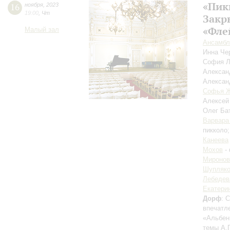
«Пик
16
ноября
,
2023
19:00
,
Чт
Закр
«Фле
Малый зал
Ансамбль
Инна Че
София 
Алексан
Алексан
Софья 
Алексей
Олег Ба
Варвара
пикколо
Канеева
Мохов
-
Миронов
Шупляко
Лебедев
Екатери
Дорф
: 
впечатл
«Альбен
темы А.