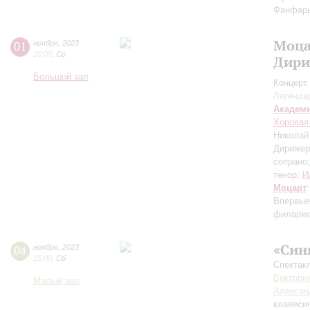
Фанфар
Моца
01
ноября
,
2023
20:00
,
Ср
Дири
Большой зал
Концерт 
Легенда
Академ
Хоровая
Николай
Дирижер
сопрано
тенор;
И
Моцарт
Впервые
филармо
«Син
04
ноября
,
2023
15:00
,
Сб
Спектакл
Виктори
Малый зал
Алексан
клавеси