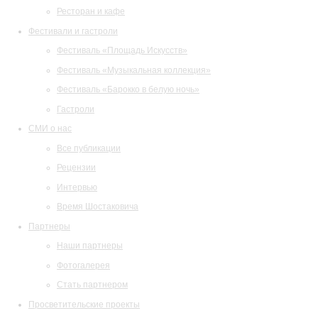
Ресторан и кафе
Фестивали и гастроли
Фестиваль «Площадь Искусств»
Фестиваль «Музыкальная коллекция»
Фестиваль «Барокко в белую ночь»
Гастроли
СМИ о нас
Все публикации
Рецензии
Интервью
Время Шостаковича
Партнеры
Наши партнеры
Фотогалерея
Стать партнером
Просветительские проекты