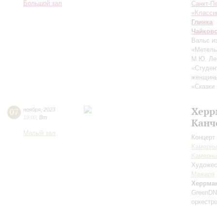
Большой зал
Санкт-П
«Класси
Глинка
:
Чайков
Вальс и
«Метель
М.Ю. Ле
«Студен
женщины 
«Сказки 
Херр
07
ноября
,
2023
19:00
,
Вт
Канч
Малый зал
Концерт 
Камерны
Камерны
Художес
Мажара
Херрма
GreenD
оркестр