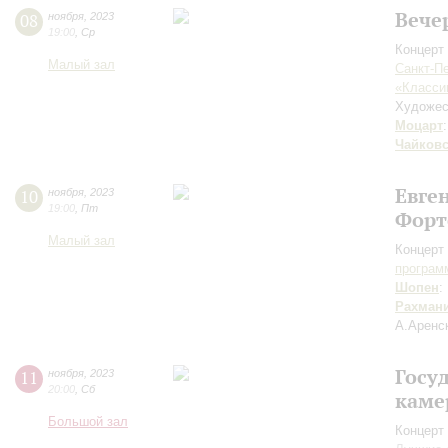
Вече
08
ноября
,
2023
19:00
,
Ср
Концерт 
Малый зал
Санкт-П
«Класси
Художес
Моцарт
Чайков
Евге
10
ноября
,
2023
19:00
,
Пт
Форт
Малый зал
Концерт 
програм
Шопен
:
Рахман
А.Аренс
Госу
11
ноября
,
2023
20:00
,
Сб
каме
Большой зал
Концерт 