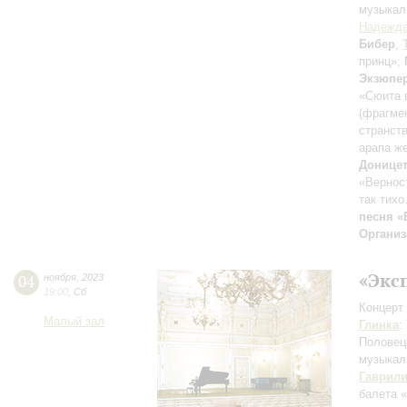
музыкал
Надежда
Бибер
,
принц»;
Экзюпе
«Сюита 
(фрагме
странств
арапа ж
Доницет
«Вернос
так тих
песня «
Организ
«Экс
04
ноября
,
2023
19:00
,
Сб
Концерт 
Малый зал
Глинка
:
Половец
музыкал
Гаврил
балета 