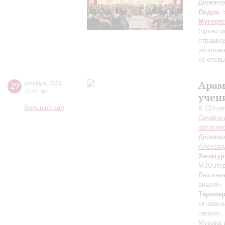
Дирижер
Лядов
:
Мусорг
(оркест
страшна
исполне
из опер
Арам
29
октября
,
2023
20:00
,
Вс
учен
Большой зал
К 120-л
Симфони
областн
Дирижер
Алексан
Хачатур
М.Ю.Лерм
Лезгинка
вишня»,
Тариве
мгновен
паром»;
Музыка 