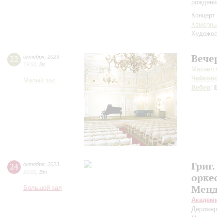
рождени
Концерт 
Камерны
Художес
Вече
22
октября
,
2023
19:00
,
Вс
Михаил 
Чайков
Малый зал
Вебер
;
Григ
24
октября
,
2023
20:00
,
Вт
орке
Менд
Большой зал
Академ
Дирижер