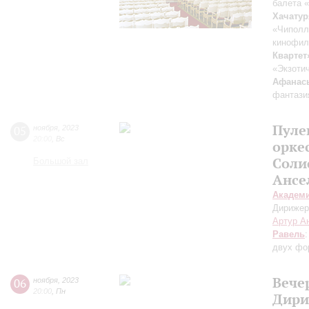
балета 
Хачатур
«Чиполл
кинофил
Квартет
«Экзоти
Афанас
фантази
Пуле
05
ноября
,
2023
20:00
,
Вс
орке
Соли
Большой зал
Ансе
Академ
Дирижер
Артур А
Равель
двух фо
Вече
06
ноября
,
2023
20:00
,
Пн
Дири