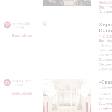
Чайков
Бах
: Ко
№ 1 для
Хиро
28
октября
,
2023
20:00
,
Сб
Стай
Большой зал
Орган
Бах
: Ув
«Искусс
руки и ч
романти
Страви
(Весенн
хоровод
«Ска
29
октября
,
2023
15:00
,
Вс
К 225-л
Большой зал
Концерт 
Дневные
Заслуже
симфон