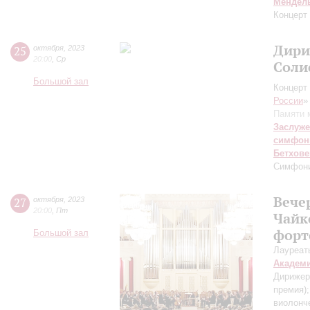
Мендел
Концерт
Дири
25
октября
,
2023
20:00
,
Ср
Соли
Большой зал
Концерт 
России
»
Памяти 
Заслуже
симфон
Бетхове
Симфон
Вече
27
октября
,
2023
20:00
,
Пт
Чайк
форт
Большой зал
Лауреат
Академ
Дирижер
премия)
виолонче