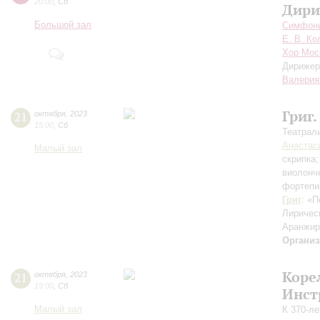
20:00
,
Сб
Дири
Большой зал
Симфони
Е. В. Ко
Хор Мос
Дирижер
Валерия
Григ.
21
октября
,
2023
15:00
,
Сб
Театрал
Анастас
Малый зал
скрипка
виолонч
фортепи
Григ
: «П
Лиричес
Аранжир
Организ
Коре
21
октября
,
2023
19:00
,
Сб
Инст
Малый зал
К 370-л