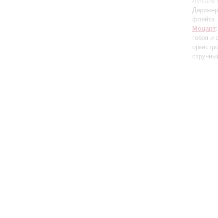
Лучшие 
Дирижер,
флейта
Моцарт
гобоя и
оркестр
струнны