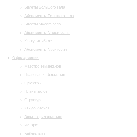
Билеты Большого зала
Абонементы Большого зала
Билеты Малого зала
Абонементы Малого зала
Как купить билет
Абонементы Музитория
О филармонии
Маэстро Темирканов
Правовая информация
Оркестры
Планы залов
Структура
Как добраться
Визит в филармонию
История
Библиотека