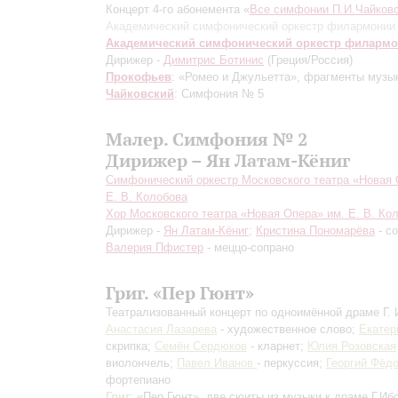
Концерт 4-го абонемента «
Все симфонии П.И.Чайковс
Академический симфонический оркестр филармонии
Академический симфонический оркестр филарм
Дирижер -
Димитрис Ботинис
(Греция/Россия)
Прокофьев
: «Ромео и Джульетта», фрагменты музык
Чайковский
: Симфония № 5
Малер. Симфония № 2
Дирижер – Ян Латам-Кёниг
Симфонический оркестр Московского театра «Новая 
Е. В. Колобова
Хор Московского театра «Новая Опера» им. Е. В. Ко
Дирижер -
Ян Латам-Кёниг
;
Кристина Пономарёва
- со
Валерия Пфистер
- меццо-сопрано
Григ. «Пер Гюнт»
Театрализованный концерт по одноимённой драме Г. 
Анастасия Лазарева
- художественное слово;
Екатер
скрипка;
Семён Сердюков
- кларнет;
Юлия Розовская
виолончель;
Павел Иванов
- перкуссия;
Георгий Фёд
фортепиано
Григ
: «Пер Гюнт», две сюиты из музыки к драме Г.Иб