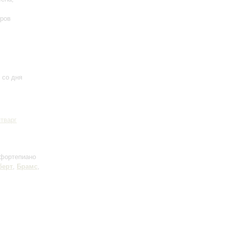
оров
 со дня
тварг
 фортепиано
берт
,
Брамс
,