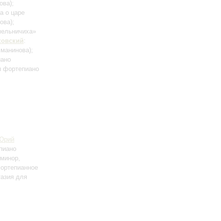
ова)
;
а о царе
ова)
;
мельничиха»
ковский
:
хманинова)
;
иано
я фортепиано
Юрий
пиано
 минор,
Фортепианное
тазия для