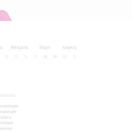
рь
Февраль
Март
Апрель
24
25
26
27
28
29
30
31
епианных
анскрипция
нскрипция
узыки к
тепиано
чинская