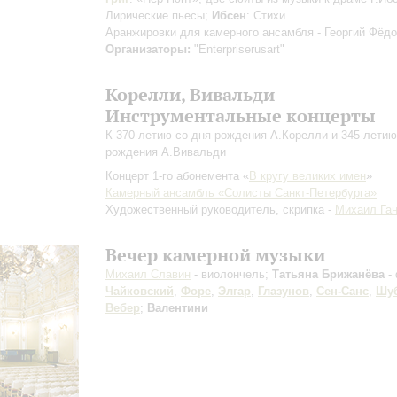
Лирические пьесы;
Ибсен
: Стихи
Аранжировки для камерного ансамбля - Георгий Фёд
Организаторы:
"Enterpriserusart"
Корелли, Вивальди
Инструментальные концерты
К 370-летию со дня рождения А.Корелли и 345-летию
рождения А.Вивальди
Концерт 1-го абонемента «
В кругу великих имен
»
Камерный ансамбль «Солисты Санкт-Петербурга»
Художественный руководитель, скрипка -
Михаил Ган
Вечер камерной музыки
Михаил Славин
- виолончель;
Татьяна Брижанёва
-
Чайковский
,
Форе
,
Элгар
,
Глазунов
,
Сен-Санс
,
Шу
Вебер
;
Валентини