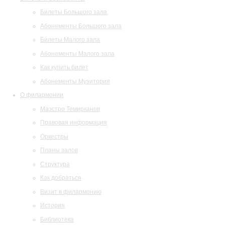
Билеты Большого зала
Абонементы Большого зала
Билеты Малого зала
Абонементы Малого зала
Как купить билет
Абонементы Музитория
О филармонии
Маэстро Темирканов
Правовая информация
Оркестры
Планы залов
Структура
Как добраться
Визит в филармонию
История
Библиотека