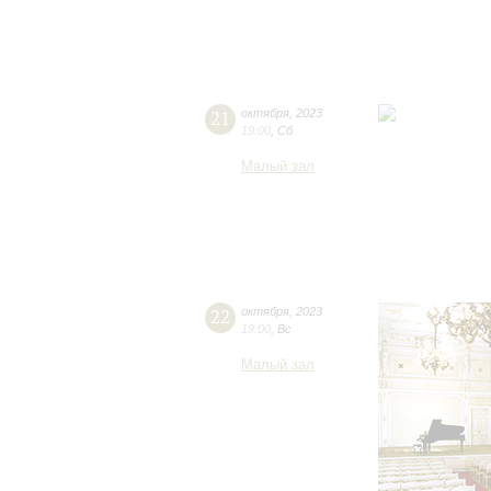
21
октября
,
2023
19:00
,
Сб
Малый зал
22
октября
,
2023
19:00
,
Вс
Малый зал