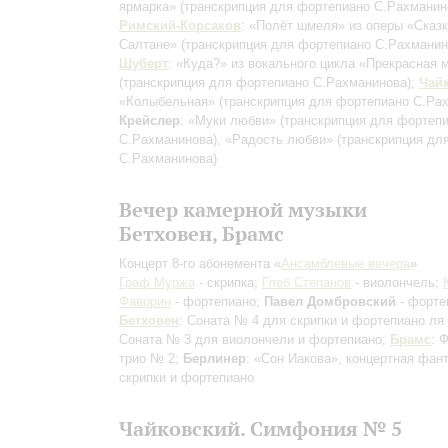
ярмарка»
(транскрипция для фортепиано С.Рахманин
Римский-Корсаков
: «Полёт шмеля» из оперы «Сказк
Салтане»
(транскрипция для фортепиано С.Рахманин
Шуберт
: «Куда?» из вокального цикла «Прекрасная 
(транскрипция для фортепиано С.Рахманинова)
;
Чай
«Колыбельная»
(транскрипция для фортепиано С.Ра
Крейслер
: «Муки любви»
(транскрипция для фортеп
С.Рахманинова)
, «Радость любви»
(транскрипция дл
С.Рахманинова)
Вечер камерной музыки
Бетховен, Брамс
Концерт 8-го абонемента «
Ансамблевые вечера
»
Граф Муржа
- скрипка;
Глеб Степанов
- виолончель;
Фаворин
- фортепиано;
Павел Домбровский
- форте
Бетховен
: Соната № 4 для скрипки и фортепиано ля
Соната № 3 для виолончели и фортепиано;
Брамс
: 
трио № 2;
Берлинер
: «Сон Иакова», концертная фан
скрипки и фортепиано
Чайковский. Симфония № 5