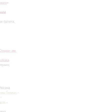
кого
»
онии
и балета;
Опера» им.
лобова
прано;
Ибсена
ина Герман
-
-
оров
-
сена,