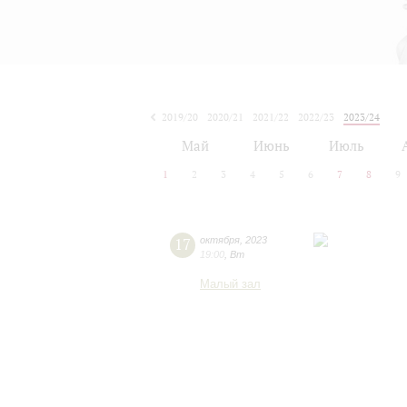
2019/20
2020/21
2021/22
2022/23
2023/24
2024/25
2025/26
2026/27
Май
Июнь
Июль
1
2
3
4
5
6
7
8
9
17
октября
,
2023
19:00
,
Вт
Малый зал