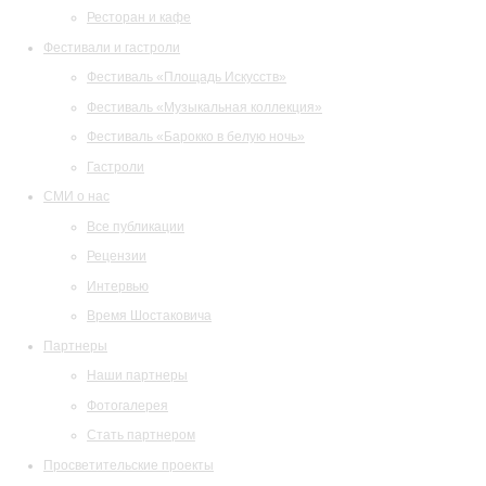
Ресторан и кафе
Фестивали и гастроли
Фестиваль «Площадь Искусств»
Фестиваль «Музыкальная коллекция»
Фестиваль «Барокко в белую ночь»
Гастроли
СМИ о нас
Все публикации
Рецензии
Интервью
Время Шостаковича
Партнеры
Наши партнеры
Фотогалерея
Стать партнером
Просветительские проекты