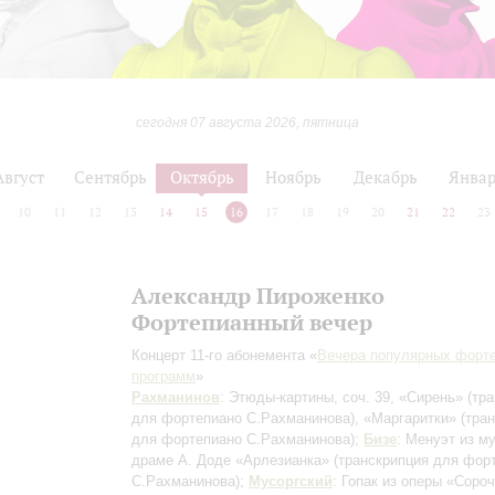
сегодня 07 августа 2026, пятница
Август
Сентябрь
Октябрь
Ноябрь
Декабрь
Янва
10
11
12
13
14
15
16
17
18
19
20
21
22
23
Александр Пироженко
Фортепианный вечер
Концерт 11-го абонемента «
Вечера популярных форт
программ
»
Рахманинов
: Этюды-картины, соч. 39, «Сирень»
(тр
для фортепиано С.Рахманинова)
, «Маргаритки»
(тра
для фортепиано С.Рахманинова)
;
Бизе
: Менуэт из м
драме А. Доде «Арлезианка»
(транскрипция для фор
С.Рахманинова)
;
Мусоргский
: Гопак из оперы «Соро