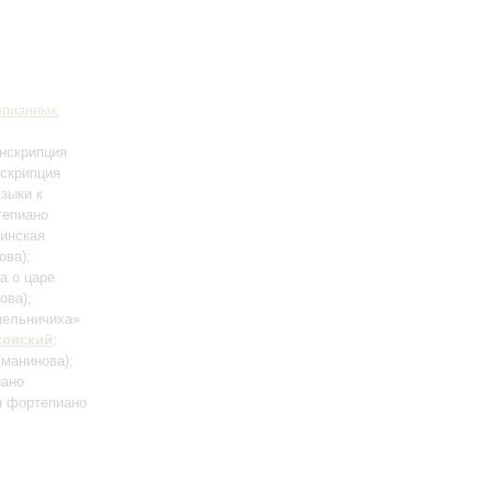
епианных
анскрипция
нскрипция
узыки к
тепиано
чинская
ова)
;
а о царе
ова)
;
мельничиха»
ковский
:
хманинова)
;
иано
я фортепиано