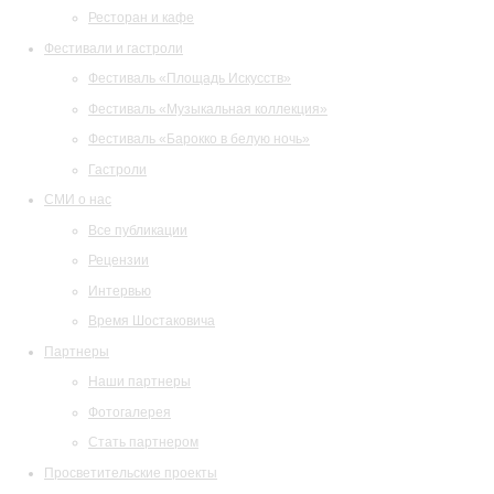
Ресторан и кафе
Фестивали и гастроли
Фестиваль «Площадь Искусств»
Фестиваль «Музыкальная коллекция»
Фестиваль «Барокко в белую ночь»
Гастроли
СМИ о нас
Все публикации
Рецензии
Интервью
Время Шостаковича
Партнеры
Наши партнеры
Фотогалерея
Стать партнером
Просветительские проекты