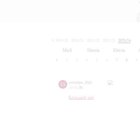
2019/20
2020/21
2021/22
2022/23
2023/24
2024/25
2025/26
2026/27
Май
Июнь
Июль
1
2
3
4
5
6
7
8
9
15
октября
,
2023
20:00
,
Вс
Большой зал