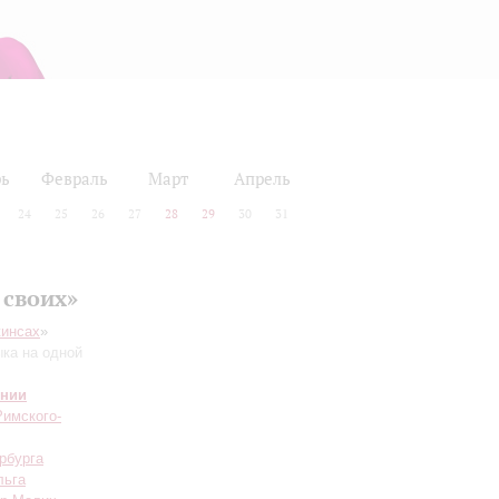
рь
Февраль
Март
Апрель
24
25
26
27
28
29
30
31
 своих»
жинсах
»
ыка на одной
онии
Римского-
рбурга
льга