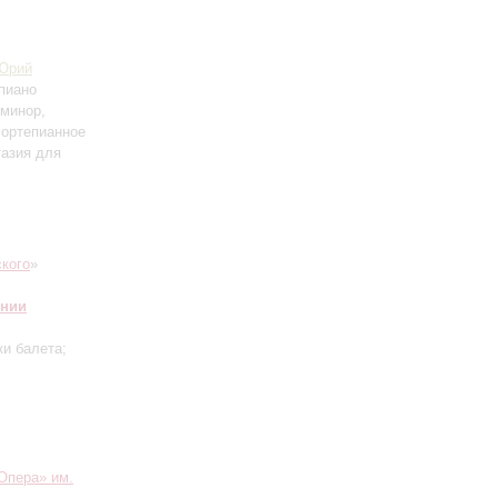
Юрий
пиано
 минор,
Фортепианное
тазия для
кого
»
онии
и балета;
Опера» им.