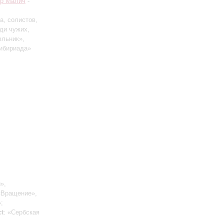
р Малич
-
а, солистов,
ди чужих,
юльник»,
Сибириада»
»,
 «Вращение»,
;
t
: «Сербская