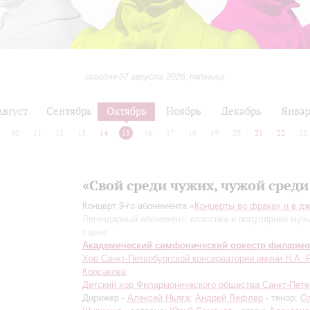
сегодня 07 августа 2026, пятница
Август
Сентябрь
Октябрь
Ноябрь
Декабрь
Янва
10
11
12
13
14
15
16
17
18
19
20
21
22
23
«Свой среди чужих, чужой среди
Концерт 9-го абонемента «
Концерты во фраках и в д
Легендарный абонемент: классика и популярная муз
сцене
Академический симфонический оркестр филарм
Хор Санкт-Петербургской консерватории имени Н.А. 
Корсакова
Детский хор Филармонического общества Санкт-Пете
Дирижер -
Алексей Ньяга
;
Андрей Лефлер
- тенор;
О