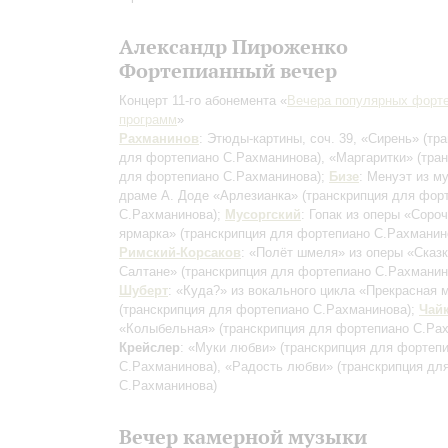
Александр Пироженко
Фортепианный вечер
Концерт 11-го абонемента «
Вечера популярных форт
программ
»
Рахманинов
: Этюды-картины, соч. 39, «Сирень»
(тр
для фортепиано С.Рахманинова)
, «Маргаритки»
(тра
для фортепиано С.Рахманинова)
;
Бизе
: Менуэт из м
драме А. Доде «Арлезианка»
(транскрипция для фор
С.Рахманинова)
;
Мусоргский
: Гопак из оперы «Соро
ярмарка»
(транскрипция для фортепиано С.Рахманин
Римский-Корсаков
: «Полёт шмеля» из оперы «Сказк
Салтане»
(транскрипция для фортепиано С.Рахманин
Шуберт
: «Куда?» из вокального цикла «Прекрасная 
(транскрипция для фортепиано С.Рахманинова)
;
Чай
«Колыбельная»
(транскрипция для фортепиано С.Ра
Крейслер
: «Муки любви»
(транскрипция для фортеп
С.Рахманинова)
, «Радость любви»
(транскрипция дл
С.Рахманинова)
Вечер камерной музыки