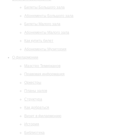
Билеты Большого зала
Абонементы Большого зала
Билеты Малого зала
Абонементы Малого зала
Как купить билет
Абонементы Музитория
О филармонии
Маэстро Темирканов
Правовая информация
Оркестры
Планы залов
Структура
Как добраться
Визит в филармонию
История
Библиотека