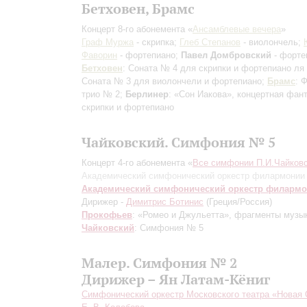
Бетховен, Брамс
Концерт 8-го абонемента «
Ансамблевые вечера
»
Граф Муржа
- скрипка;
Глеб Степанов
- виолончель;
Фаворин
- фортепиано;
Павел Домбровский
- форте
Бетховен
: Соната № 4 для скрипки и фортепиано ля
Соната № 3 для виолончели и фортепиано;
Брамс
: 
трио № 2;
Берлинер
: «Сон Иакова», концертная фан
скрипки и фортепиано
Чайковский. Симфония № 5
Концерт 4-го абонемента «
Все симфонии П.И.Чайковс
Академический симфонический оркестр филармонии
Академический симфонический оркестр филарм
Дирижер -
Димитрис Ботинис
(Греция/Россия)
Прокофьев
: «Ромео и Джульетта», фрагменты музык
Чайковский
: Симфония № 5
Малер. Симфония № 2
Дирижер – Ян Латам-Кёниг
Симфонический оркестр Московского театра «Новая 