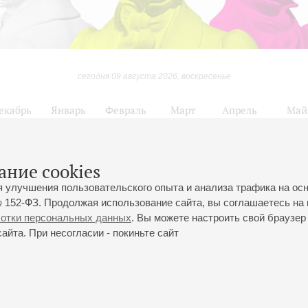
сегодня 09 августа 2026, воскресенье
екабрь
Январь
Февраль
Март
Апрель
Май
10
11
12
13
14
15
16
17
18
19
20
21
22
23
ание cookies
Цикл концертов «Первый симфонический оркестр России»
я улучшения пользовательского опыта и анализа трафика на ос
 152-ФЗ. Продолжая использование сайта, вы соглашаетесь на 
ботки персональных данных
. Вы можете настроить свой браузер 
йта. При несогласии - покиньте сайт