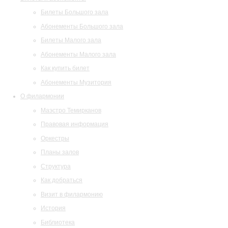
Билеты Большого зала
Абонементы Большого зала
Билеты Малого зала
Абонементы Малого зала
Как купить билет
Абонементы Музитория
О филармонии
Маэстро Темирканов
Правовая информация
Оркестры
Планы залов
Структура
Как добраться
Визит в филармонию
История
Библиотека