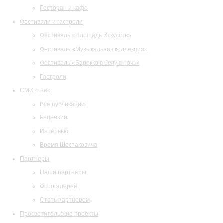
Ресторан и кафе
Фестивали и гастроли
Фестиваль «Площадь Искусств»
Фестиваль «Музыкальная коллекция»
Фестиваль «Барокко в белую ночь»
Гастроли
СМИ о нас
Все публикации
Рецензии
Интервью
Время Шостаковича
Партнеры
Наши партнеры
Фотогалерея
Стать партнером
Просветительские проекты