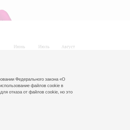
Июнь
Июль
Август
24
25
26
27
28
29
30
31
новании Федерального закона «О
использование файлов cookie в
для отказа от файлов cookie, но это