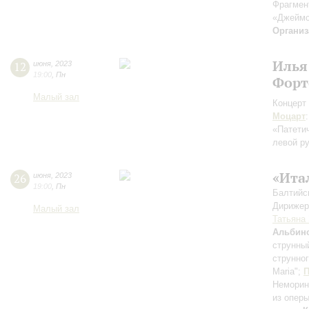
Фрагмен
«Джеймс
Организ
Илья
12
июня
,
2023
19:00
,
Пн
Форт
Малый зал
Концерт 
Моцарт
«Патети
левой р
«Ита
26
июня
,
2023
19:00
,
Пн
Балтийс
Дирижер
Малый зал
Татьяна
Альбин
струнны
струнног
Maria";
П
Неморин
из опер