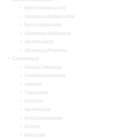
Билеты Большого зала
Абонементы Большого зала
Билеты Малого зала
Абонементы Малого зала
Как купить билет
Абонементы Музитория
О филармонии
Маэстро Темирканов
Правовая информация
Оркестры
Планы залов
Структура
Как добраться
Визит в филармонию
История
Библиотека