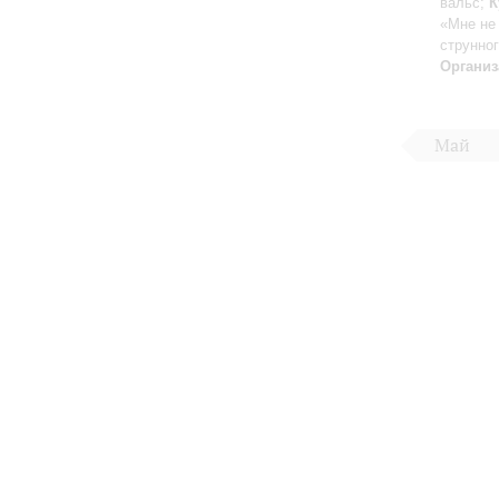
вальс;
К
«Мне не
струнног
Организ
Май
Большой зал:
191186, Санкт-Петербург, Михайловская ул., 2
Часы работы
+7 (812) 240-01-00, +7 (812) 240-01-80
Перерыв с 1