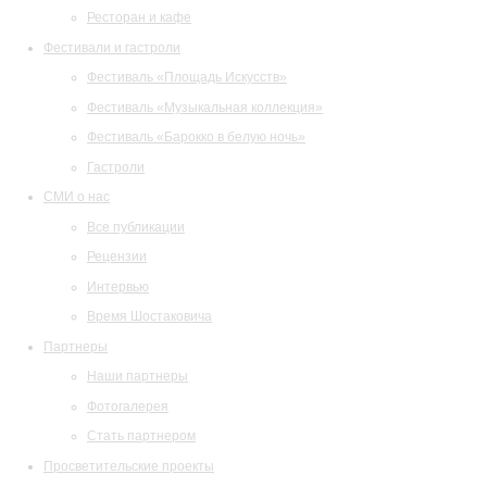
Ресторан и кафе
Фестивали и гастроли
Фестиваль «Площадь Искусств»
Фестиваль «Музыкальная коллекция»
Фестиваль «Барокко в белую ночь»
Гастроли
СМИ о нас
Все публикации
Рецензии
Интервью
Время Шостаковича
Партнеры
Наши партнеры
Фотогалерея
Стать партнером
Просветительские проекты