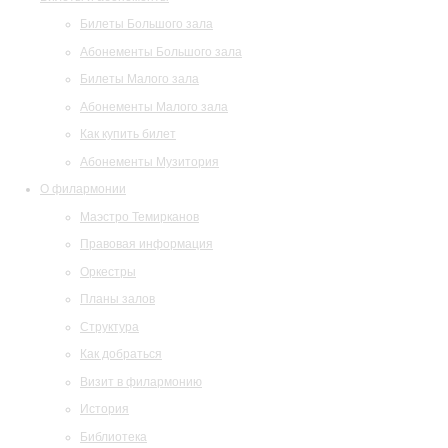
Билеты Большого зала
Абонементы Большого зала
Билеты Малого зала
Абонементы Малого зала
Как купить билет
Абонементы Музитория
О филармонии
Маэстро Темирканов
Правовая информация
Оркестры
Планы залов
Структура
Как добраться
Визит в филармонию
История
Библиотека