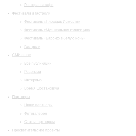
Ресторан и кафе
Фестивали и гастроли
Фестиваль «Площадь Искусств»
Фестиваль «Музыкальная коллекция»
Фестиваль «Барокко в белую ночь»
Гастроли
СМИ о нас
Все публикации
Рецензии
Интервью
Время Шостаковича
Партнеры
Наши партнеры
Фотогалерея
Стать партнером
Просветительские проекты