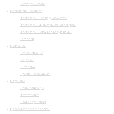
Ресторан и кафе
Фестивали и гастроли
Фестиваль «Площадь Искусств»
Фестиваль «Музыкальная коллекция»
Фестиваль «Барокко в белую ночь»
Гастроли
СМИ о нас
Все публикации
Рецензии
Интервью
Время Шостаковича
Партнеры
Наши партнеры
Фотогалерея
Стать партнером
Просветительские проекты