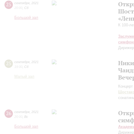
Откр
25
сентября
,
2021
20:00
,
Сб
Шост
«Лен
Большой зал
К 100-л
Заслуже
симфон
Дирижер
Ники
25
сентября
,
2021
19:00
,
Сб
Чаид
Вече
Малый зал
Концерт 
Шостак
сонатин
Откр
26
сентября
,
2021
20:00
,
Вс
симф
Большой зал
Академ
Дирижер