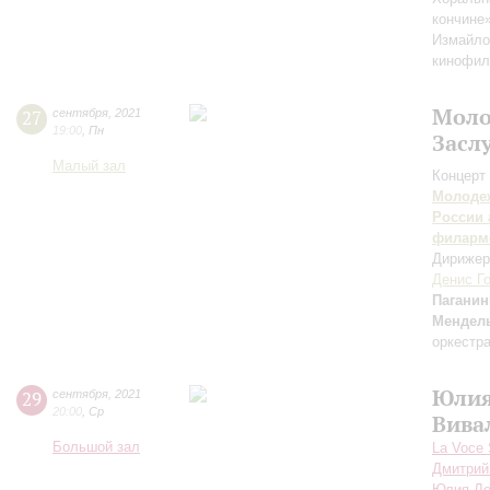
кончине
Измайло
кинофил
Моло
27
сентября
,
2021
19:00
,
Пн
Засл
Малый зал
Концерт 
Молодеж
России 
филарм
Дирижер
Денис Г
Паганин
Мендел
оркестр
Юлия
29
сентября
,
2021
20:00
,
Ср
Вива
Большой зал
La Voce
Дмитрий
Юлия Л