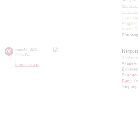
Квартет
Евгений
Григори
Андрей 
Артём Т
Понома
Берл
08
октября
,
2021
20:00
,
Пт
К 90-ле
Академ
Большой зал
Дирижер
Берлио
Лист
: К
Увертюра