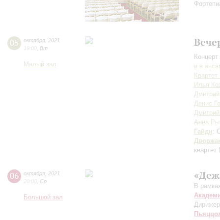
Фортепи
Вече
05
октября
,
2021
19:00
,
Вт
Концерт 
Малый зал
и в анс
Квартет
Илья Ко
Дмитрий
Денис Г
Дмитрий
Анна Ры
Гайдн
: 
Дворжа
квартет
«Деж
06
октября
,
2021
20:00
,
Ср
В рамка
Академ
Большой зал
Дирижер
Пьяццо