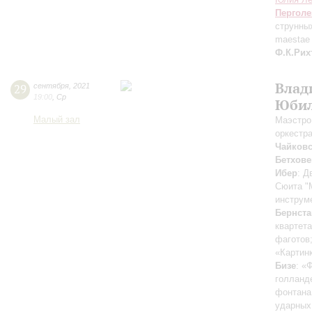
Перголе
струнных
maestae 
Ф.К.Рих
Влад
29
сентября
,
2021
19:00
,
Ср
Юбил
Малый зал
Маэстро
оркестр
Чайков
Бетхове
Ибер
: Д
Сюита "
инструм
Бернста
квартета
фаготов
«Картинк
Бизе
: «
голланд
фонтана
ударных