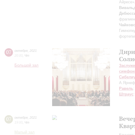
Айресе»
Виваль
Дебюсс
фрагмен
Чайков
Гимнопе
фортепиа
Дири
07
октября
,
2021
20:00
,
Чт
Соли
Большой зал
Заслуже
симфон
Сибели
А.Ярнеф
Равель
Штраус
Вече
07
октября
,
2021
19:00
,
Чт
Квар
Малый зал
Концерт 