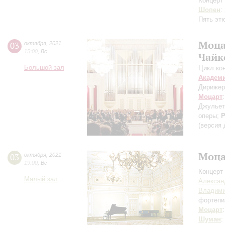
Концерт 
Шопен
:
Пять эт
Моца
03
октября
,
2021
15:00
,
Вс
Чайк
Большой зал
Цикл ко
Академ
Дирижер
Моцарт
Джульет
оперы;
Р
(версия
Моца
03
октября
,
2021
19:00
,
Вс
Концерт 
Малый зал
Алексан
Владими
фортепи
Моцарт
Шуман
: