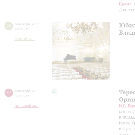
Брамс
:
Данте-с
Юбил
26
сентября
,
2021
14:00
,
Вс
Влад
Малый зал
Тара
27
сентября
,
2021
20:00
,
Пн
Орга
Большой зал
И.С. Бах
мажор, 
К.Ф.Э.Б
Иисус Х
и фугу н
Хоральн