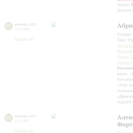
мажор;
(версия 
Абри
01
октября
,
2021
19:00
,
Пт
Концерт 
Малый зал
Трио "Pa
Артур Б
Владими
Йоель Г
Аргишти
Каччин
рери», «
Колыбел
«Утро ло
пыльным 
«Движен
«Целуй 
Алек
02
октября
,
2021
19:00
,
Сб
Форт
Малый зал