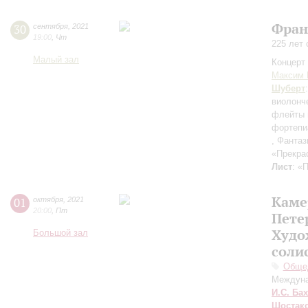
Фран
30
сентября
,
2021
19:00
,
Чт
225 лет
Малый зал
Концерт 
Максим 
Шуберт
виолонч
флейты 
фортепи
, Фантаз
«Прекра
Лист
: «
Каме
01
октября
,
2021
20:00
,
Пт
Пете
Худо
Большой зал
соли
Общед
Междуна
И.С. Бах
Шостак