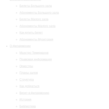
Билеты Большого зала
Абонементы Большого зала
Билеты Малого зала
Абонементы Малого зала
Как купить билет
Абонементы Музитория
О филармонии
Маэстро Темирканов
Правовая информация
Оркестры
Планы залов
Структура
Как добраться
Визит в филармонию
История
Библиотека