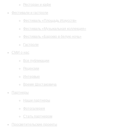
Ресторан и кафе
Фестивали и гастроли
Фестиваль «Площадь Искусств»
Фестиваль «Музыкальная коллекция»
Фестиваль «Барокко в белую ночь»
Гастроли
СМИ о нас
Все публикации
Рецензии
Интервью
Время Шостаковича
Партнеры
Наши партнеры
Фотогалерея
Стать партнером
Просветительские проекты