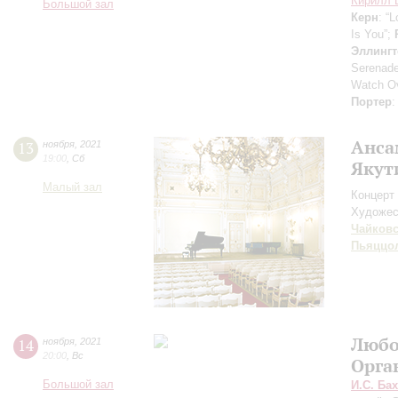
Кирилл 
Большой зал
Керн
: “
Is You”;
Эллингт
Serenad
Watch Ov
Портер
:
Анса
13
ноября
,
2021
19:00
,
Сб
Якут
Малый зал
Концерт 
Художес
Чайков
Пьяццо
Любо
14
ноября
,
2021
20:00
,
Вс
Орга
Большой зал
И.С. Бах