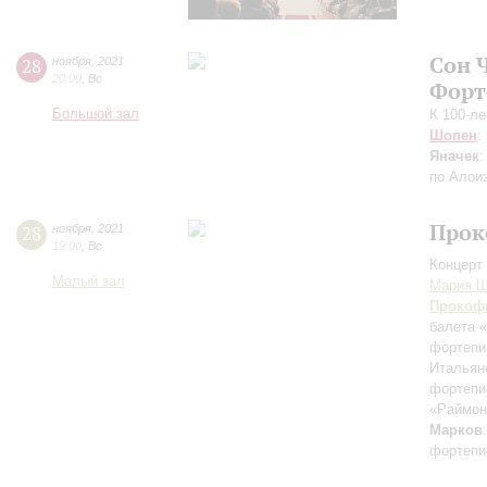
Сон 
28
ноября
,
2021
20:00
,
Вс
Форт
Большой зал
К 100-л
Шопен
:
Яначек
:
по Алои
Прок
28
ноября
,
2021
19:00
,
Вс
Концерт 
Малый зал
Мария Ш
Прокоф
балета 
фортепи
Итальян
фортепи
«Раймон
Марков
фортепи