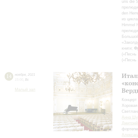
uns die 
прелюди
den Her
из цикл
Himmel h
прелюди
Большой 
«Заколд
книги;
Ф
(«Песнь 
(«Песнь 
Итал
14
ноября
,
2021
15:00
,
Вс
«кон
Верд
Малый зал
Концерт 
Хоровая
Светлан
Анна Шу
Дмитрий
фортепи
Алексан