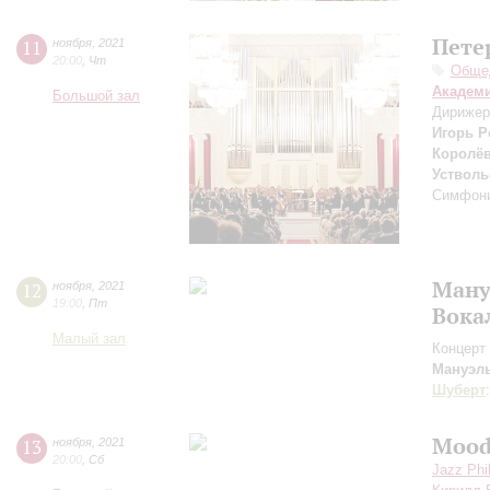
Пете
11
ноября
,
2021
20:00
,
Чт
Общед
Академ
Большой зал
Дирижер
Игорь Р
Королё
Устволь
Симфони
Ману
12
ноября
,
2021
19:00
,
Пт
Вока
Малый зал
Концерт 
Мануэл
Шуберт
Mood
13
ноября
,
2021
20:00
,
Сб
Jazz Phi