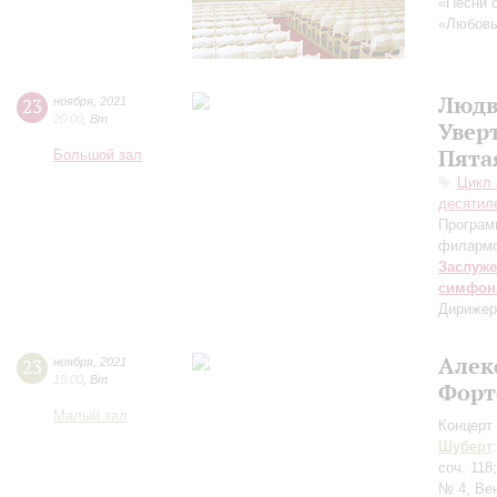
«Песни 
«Любовь 
Людв
23
ноября
,
2021
20:00
,
Вт
Увер
Пята
Большой зал
Цикл 
десятил
Програм
филармо
Заслуже
симфон
Дирижер
Алек
23
ноября
,
2021
19:00
,
Вт
Форт
Малый зал
Концерт 
Шуберт
соч. 118
№ 4, Ве