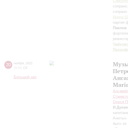
Симоня
сопрано
сопрано
Ирина Ш
партия 
Павлов
фортепи
режиссе
Чайков
Прокоф
Музы
20
ноября
,
2021
20:00
,
Сб
Петр
Анса
Большой зал
Mari
Ансамбл
Станисл
Олеся П
И.Дунае
капитане
Анюты» 
был» из 