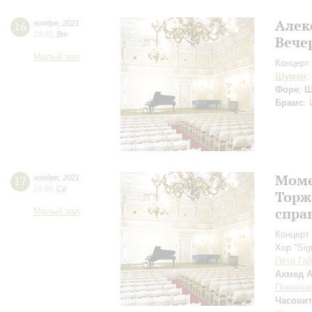
Алек
16
ноября
,
2021
19:00
,
Вт
Вече
Малый зал
Концерт 
Шуман
:
Форе
;
Ш
Брамс
:
Моме
17
ноября
,
2021
19:00
,
Ср
Торж
спра
Малый зал
Концерт 
Хор "Si
Пётр Га
Ахмед А
Поминов
Часови