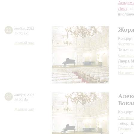
Академ
Лист
: «
виолонч
Жорж
21
ноября
,
2021
15:00
,
Вс
Концерт 
Малый зал
Фортепи
Татьяна
Светлан
Лаура М
Роман А
Наталия
Алек
21
ноября
,
2021
19:00
,
Вс
Вока
Малый зал
Концерт 
Алексан
тенор;
В
Глинка
: