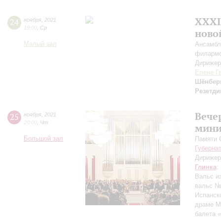
XXXI
24
ноября
,
2021
19:00
,
Ср
ново
Малый зал
Ансамбл
филарм
Дирижер
Елене Г
Шёнбер
Резетди
Вече
25
ноября
,
2021
20:00
,
Чт
мини
Большой зал
Памяти 
Губерна
Дирижер
Глинка
:
Вальс и
вальс №
Испанск
драме М
балета 