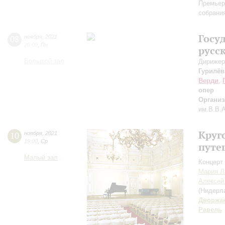
Премьер
собрани
Госу
08
ноября
,
2021
20:00
,
Пн
русс
Большой зал
Дирижер
Гурилёв
Верди
,
опер
Организ
им.В.В.
Круг
10
ноября
,
2021
19:00
,
Ср
путе
Малый зал
Концерт 
Мария Л
Алексей
(Нидерла
Дворжа
Равель