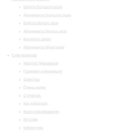
Билеты Большого зала
Абонементы Большого зала
Билеты Малого зала
Абонементы Малого зала
Как купить билет
Абонементы Музитория
О филармонии
Маэстро Темирканов
Правовая информация
Оркестры
Планы залов
Структура
Как добраться
Визит в филармонию
История
Библиотека