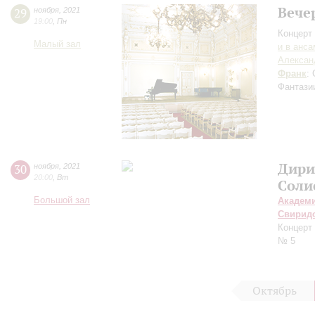
Вече
29
ноября
,
2021
19:00
,
Пн
Концерт 
Малый зал
и в анс
Алексан
Франк
:
Фантази
Дири
30
ноября
,
2021
20:00
,
Вт
Соли
Большой зал
Академ
Свирид
Концерт
№ 5
Октябрь