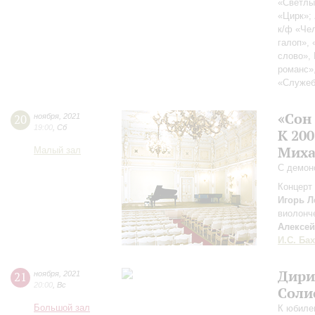
«Светлы
«Цирк»;
к/ф «Че
галоп»,
слово»,
романс»
«Служеб
«Сон
20
ноября
,
2021
19:00
,
Сб
К 20
Миха
Малый зал
С демон
Концерт 
Игорь Л
виолонч
Алексей
И.С. Бах
Дири
21
ноября
,
2021
20:00
,
Вс
Соли
Большой зал
К юбиле