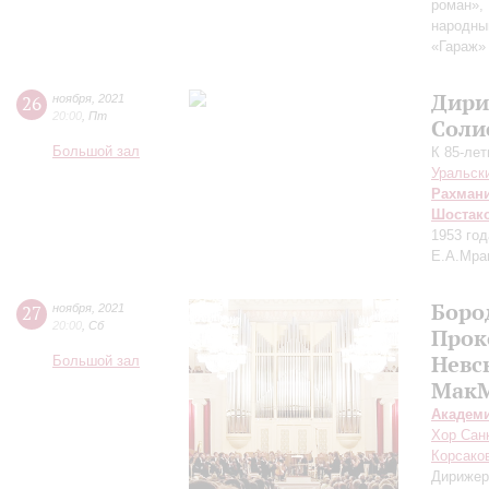
роман»,
народный
«Гараж»
Дири
26
ноября
,
2021
20:00
,
Пт
Соли
Большой зал
К 85-ле
Уральск
Рахман
Шостак
1953 го
Е.А.Мра
Боро
27
ноября
,
2021
20:00
,
Сб
Прок
Невс
Большой зал
МакМ
Академ
Хор Санк
Корсако
Дирижер