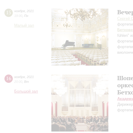
Вече
15
ноября
,
2021
19:00
,
Пн
Сергей 
фортепи
Малый зал
Бетхове
fühlen"
фортепи
фортепи
виолонч
Шопе
16
ноября
,
2021
20:00
,
Вт
орке
Бетх
Большой зал
Академ
Дирижер
фортепи