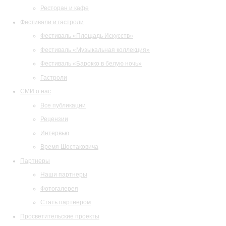
Ресторан и кафе
Фестивали и гастроли
Фестиваль «Площадь Искусств»
Фестиваль «Музыкальная коллекция»
Фестиваль «Барокко в белую ночь»
Гастроли
СМИ о нас
Все публикации
Рецензии
Интервью
Время Шостаковича
Партнеры
Наши партнеры
Фотогалерея
Стать партнером
Просветительские проекты