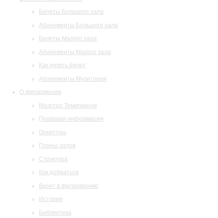
Билеты Большого зала
Абонементы Большого зала
Билеты Малого зала
Абонементы Малого зала
Как купить билет
Абонементы Музитория
О филармонии
Маэстро Темирканов
Правовая информация
Оркестры
Планы залов
Структура
Как добраться
Визит в филармонию
История
Библиотека