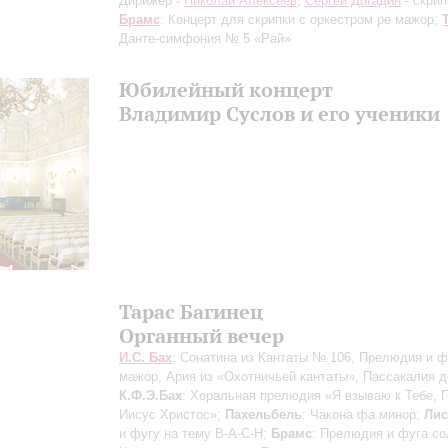
Дирижер -
Николай Алексеев
;
Сергей Догадин
- скрип
Брамс
: Концерт для скрипки с оркестром ре мажор;
Данте-симфония № 5 «Рай»
Юбилейный концерт
Владимир Суслов и его ученики
Тарас Багинец
Органный вечер
И.С. Бах
: Сонатина из Кантаты № 106, Прелюдия и ф
мажор, Ария из «Охотничьей кантаты», Пассакалия д
К.Ф.Э.Бах
: Хоральная прелюдия «Я взываю к Тебе, 
Иисус Христос»;
Пахельбель
: Чакона фа минор;
Лис
и фугу на тему В-А-С-Н;
Брамс
: Прелюдия и фуга со