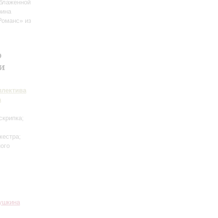
блаженной
рина
Романс» из
р
и
ллектива
а
скрипка;
кестра;
ного
Пушкина