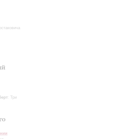
остаковича
ий
берт
: Три
го
онии