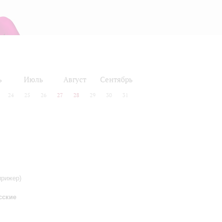
ь
Июль
Август
Сентябрь
24
25
26
27
28
29
30
31
ирижер)
сские