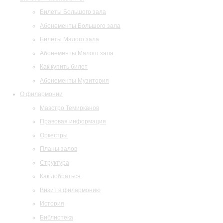
Билеты Большого зала
Абонементы Большого зала
Билеты Малого зала
Абонементы Малого зала
Как купить билет
Абонементы Музитория
О филармонии
Маэстро Темирканов
Правовая информация
Оркестры
Планы залов
Структура
Как добраться
Визит в филармонию
История
Библиотека