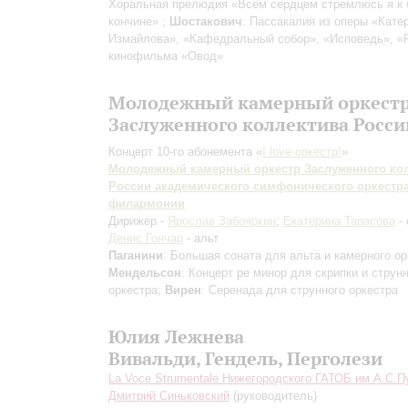
Хоральная прелюдия «Всем сердцем стремлюсь я к 
кончине» ;
Шостакович
: Пассакалия из оперы «Кате
Измайлова», «Кафедральный собор», «Исповедь», «
кинофильма «Овод»
Молодежный камерный оркест
Заслуженного коллектива Росси
Концерт 10-го абонемента «
I love оркестр!
»
Молодежный камерный оркестр Заслуженного ко
России академического симфонического оркестр
филармонии
Дирижер -
Ярослав Забояркин
;
Екатерина Тарасова
- 
Денис Гончар
- альт
Паганини
: Большая соната для альта и камерного ор
Мендельсон
: Концерт ре минор для скрипки и струн
оркестра;
Вирен
: Серенада для струнного оркестра
Юлия Лежнева
Вивальди, Гендель, Перголези
La Voce Strumentale Нижегородского ГАТОБ им.А.С.
Дмитрий Синьковский
(руководитель)