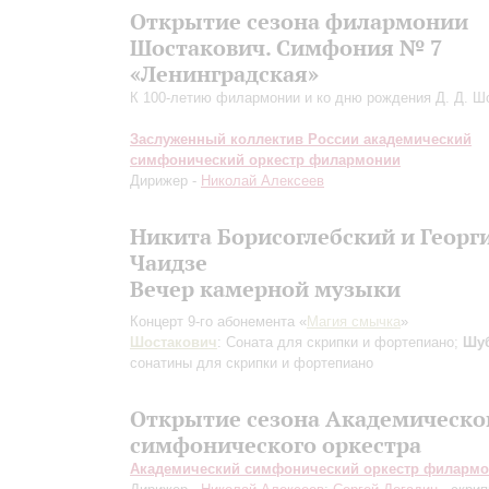
Открытие сезона филармонии
Шостакович. Симфония № 7
«Ленинградская»
К 100-летию филармонии и ко дню рождения Д. Д. Ш
Заслуженный коллектив России академический
симфонический оркестр филармонии
Дирижер -
Николай Алексеев
Никита Борисоглебский и Георг
Чаидзе
Вечер камерной музыки
Концерт 9-го абонемента «
Магия смычка
»
Шостакович
: Соната для скрипки и фортепиано;
Шу
сонатины для скрипки и фортепиано
Открытие сезона Академическо
симфонического оркестра
Академический симфонический оркестр филарм