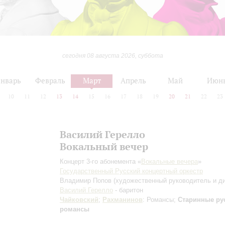
сегодня 08 августа 2026, суббота
нварь
Февраль
Март
Апрель
Май
Июн
10
11
12
13
14
15
16
17
18
19
20
21
22
23
Василий Герелло
Вокальный вечер
Концерт 3-го абонемента «
Вокальные вечера
»
Государственный Русский концертный оркестр
Владимир Попов
(художественный руководитель и д
Василий Герелло
- баритон
Чайковский
;
Рахманинов
: Романсы;
Старинные ру
романсы