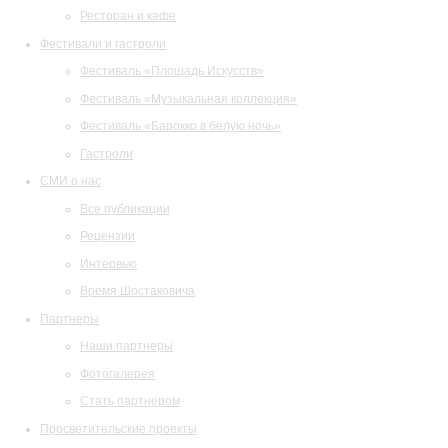
Ресторан и кафе
Фестивали и гастроли
Фестиваль «Площадь Искусств»
Фестиваль «Музыкальная коллекция»
Фестиваль «Барокко в белую ночь»
Гастроли
СМИ о нас
Все публикации
Рецензии
Интервью
Время Шостаковича
Партнеры
Наши партнеры
Фотогалерея
Стать партнером
Просветительские проекты