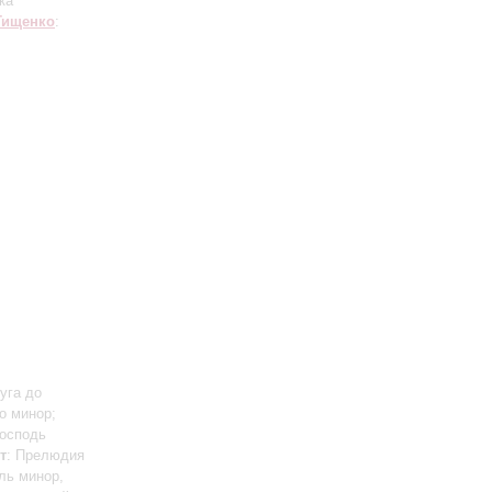
ка
Тищенко
:
уга до
о минор;
Господь
т
: Прелюдия
ль минор,