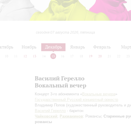
сегодня 07 августа 2026, пятница
ктябрь
Ноябрь
Декабрь
Январь
Февраль
Мар
10
11
12
13
14
15
16
17
18
19
20
21
22
23
Василий Герелло
Вокальный вечер
Концерт 3-го абонемента «
Вокальные вечера
»
Государственный Русский концертный оркестр
Владимир Попов
(художественный руководитель и д
Василий Герелло
- баритон
Чайковский
;
Рахманинов
: Романсы;
Старинные ру
романсы