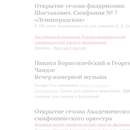
Открытие сезона филармонии
Шостакович. Симфония № 7
«Ленинградская»
К 100-летию филармонии и ко дню рождения Д. Д. Ш
Заслуженный коллектив России академический
симфонический оркестр филармонии
Дирижер -
Николай Алексеев
Никита Борисоглебский и Георг
Чаидзе
Вечер камерной музыки
Концерт 9-го абонемента «
Магия смычка
»
Шостакович
: Соната для скрипки и фортепиано;
Шу
сонатины для скрипки и фортепиано
Открытие сезона Академическо
симфонического оркестра
Академический симфонический оркестр филарм