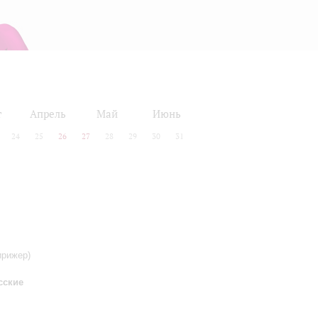
т
Апрель
Май
Июнь
24
25
26
27
28
29
30
31
ирижер)
сские