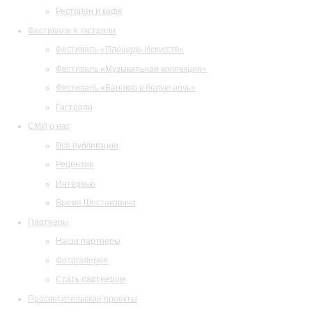
Ресторан и кафе
Фестивали и гастроли
Фестиваль «Площадь Искусств»
Фестиваль «Музыкальная коллекция»
Фестиваль «Барокко в белую ночь»
Гастроли
СМИ о нас
Все публикации
Рецензии
Интервью
Время Шостаковича
Партнеры
Наши партнеры
Фотогалерея
Стать партнером
Просветительские проекты