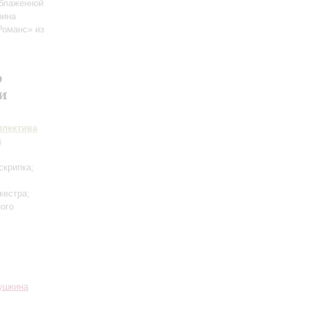
блаженной
рина
Романс» из
р
и
ллектива
а
скрипка;
кестра;
ного
Пушкина