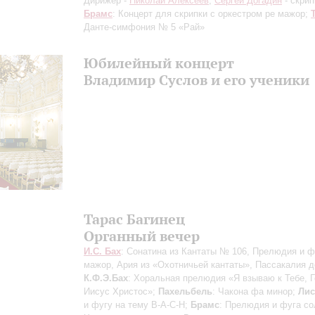
Дирижер -
Николай Алексеев
;
Сергей Догадин
- скрип
Брамс
: Концерт для скрипки с оркестром ре мажор;
Данте-симфония № 5 «Рай»
Юбилейный концерт
Владимир Суслов и его ученики
Тарас Багинец
Органный вечер
И.С. Бах
: Сонатина из Кантаты № 106, Прелюдия и ф
мажор, Ария из «Охотничьей кантаты», Пассакалия д
К.Ф.Э.Бах
: Хоральная прелюдия «Я взываю к Тебе, 
Иисус Христос»;
Пахельбель
: Чакона фа минор;
Лис
и фугу на тему В-А-С-Н;
Брамс
: Прелюдия и фуга со