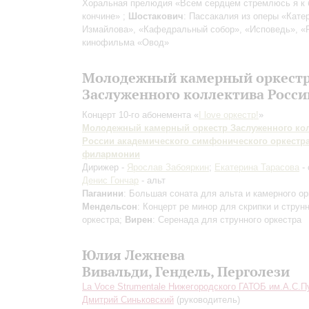
Хоральная прелюдия «Всем сердцем стремлюсь я к 
кончине» ;
Шостакович
: Пассакалия из оперы «Кате
Измайлова», «Кафедральный собор», «Исповедь», «
кинофильма «Овод»
Молодежный камерный оркест
Заслуженного коллектива Росси
Концерт 10-го абонемента «
I love оркестр!
»
Молодежный камерный оркестр Заслуженного ко
России академического симфонического оркестр
филармонии
Дирижер -
Ярослав Забояркин
;
Екатерина Тарасова
- 
Денис Гончар
- альт
Паганини
: Большая соната для альта и камерного ор
Мендельсон
: Концерт ре минор для скрипки и струн
оркестра;
Вирен
: Серенада для струнного оркестра
Юлия Лежнева
Вивальди, Гендель, Перголези
La Voce Strumentale Нижегородского ГАТОБ им.А.С.
Дмитрий Синьковский
(руководитель)