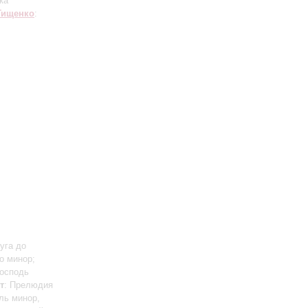
ка
Тищенко
:
уга до
о минор;
Господь
т
: Прелюдия
ль минор,