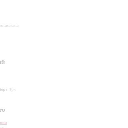
остаковича
ий
берт
: Три
го
онии