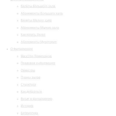
Билеты Большого зала
Абонементы Большого зала
Билеты Малого зала
Абонементы Малого зала
Как купить билет
Абонементы Музитория
О филармонии
Маэстро Темирканов
Правовая информация
Оркестры
Планы залов
Структура
Как добраться
Визит в филармонию
История
Библиотека