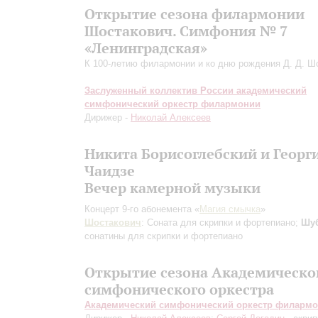
Открытие сезона филармонии
Шостакович. Симфония № 7
«Ленинградская»
К 100-летию филармонии и ко дню рождения Д. Д. Ш
Заслуженный коллектив России академический
симфонический оркестр филармонии
Дирижер -
Николай Алексеев
Никита Борисоглебский и Георг
Чаидзе
Вечер камерной музыки
Концерт 9-го абонемента «
Магия смычка
»
Шостакович
: Соната для скрипки и фортепиано;
Шу
сонатины для скрипки и фортепиано
Открытие сезона Академическо
симфонического оркестра
Академический симфонический оркестр филарм