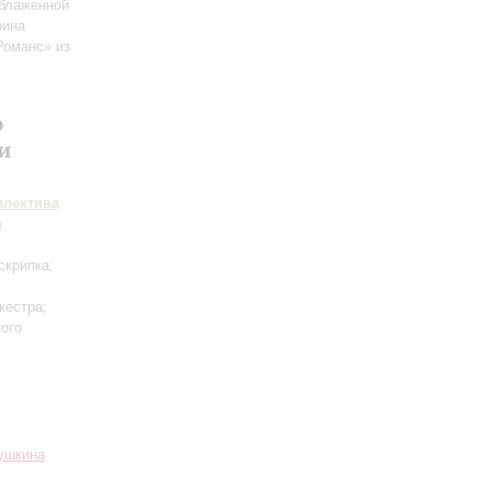
блаженной
рина
Романс» из
р
и
ллектива
а
скрипка;
кестра;
ного
Пушкина