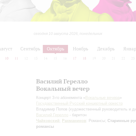
сегодня 10 августа 2026, понедельник
Август
Сентябрь
Октябрь
Ноябрь
Декабрь
Янва
10
11
12
13
14
15
16
17
18
19
20
21
22
23
Василий Герелло
Вокальный вечер
Концерт 3-го абонемента «
Вокальные вечера
»
Государственный Русский концертный оркестр
Владимир Попов
(художественный руководитель и д
Василий Герелло
- баритон
Чайковский
;
Рахманинов
: Романсы;
Старинные ру
романсы