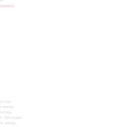
ка
Тищенко
:
уга до
о минор;
Господь
т
: Прелюдия
ль минор,