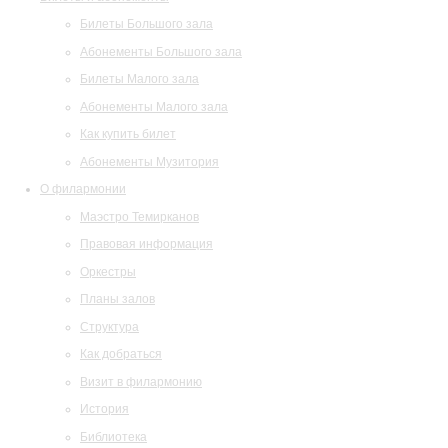
Билеты Большого зала
Абонементы Большого зала
Билеты Малого зала
Абонементы Малого зала
Как купить билет
Абонементы Музитория
О филармонии
Маэстро Темирканов
Правовая информация
Оркестры
Планы залов
Структура
Как добраться
Визит в филармонию
История
Библиотека