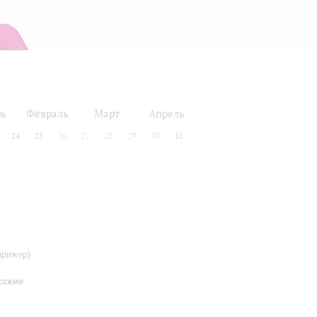
рь
Февраль
Март
Апрель
24
25
26
27
28
29
30
31
ирижер)
сские