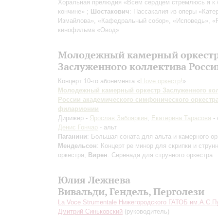
Хоральная прелюдия «Всем сердцем стремлюсь я к 
кончине» ;
Шостакович
: Пассакалия из оперы «Кате
Измайлова», «Кафедральный собор», «Исповедь», «
кинофильма «Овод»
Молодежный камерный оркест
Заслуженного коллектива Росси
Концерт 10-го абонемента «
I love оркестр!
»
Молодежный камерный оркестр Заслуженного ко
России академического симфонического оркестр
филармонии
Дирижер -
Ярослав Забояркин
;
Екатерина Тарасова
- 
Денис Гончар
- альт
Паганини
: Большая соната для альта и камерного ор
Мендельсон
: Концерт ре минор для скрипки и струн
оркестра;
Вирен
: Серенада для струнного оркестра
Юлия Лежнева
Вивальди, Гендель, Перголези
La Voce Strumentale Нижегородского ГАТОБ им.А.С.
Дмитрий Синьковский
(руководитель)