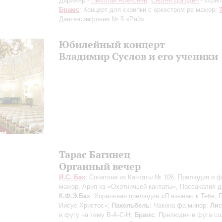
Дирижер -
Николай Алексеев
;
Сергей Догадин
- скрип
Брамс
: Концерт для скрипки с оркестром ре мажор;
Данте-симфония № 5 «Рай»
Юбилейный концерт
Владимир Суслов и его ученики
Тарас Багинец
Органный вечер
И.С. Бах
: Сонатина из Кантаты № 106, Прелюдия и ф
мажор, Ария из «Охотничьей кантаты», Пассакалия д
К.Ф.Э.Бах
: Хоральная прелюдия «Я взываю к Тебе, 
Иисус Христос»;
Пахельбель
: Чакона фа минор;
Лис
и фугу на тему В-А-С-Н;
Брамс
: Прелюдия и фуга со