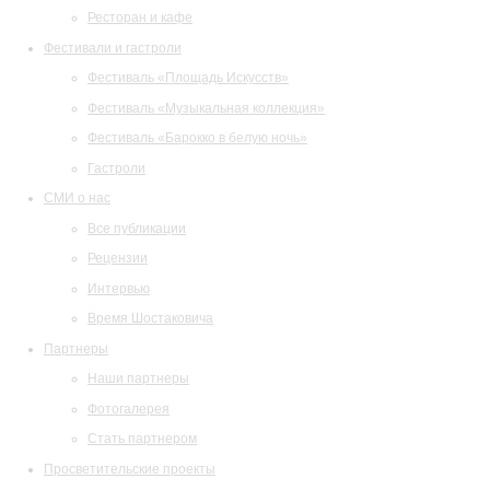
Ресторан и кафе
Фестивали и гастроли
Фестиваль «Площадь Искусств»
Фестиваль «Музыкальная коллекция»
Фестиваль «Барокко в белую ночь»
Гастроли
СМИ о нас
Все публикации
Рецензии
Интервью
Время Шостаковича
Партнеры
Наши партнеры
Фотогалерея
Стать партнером
Просветительские проекты