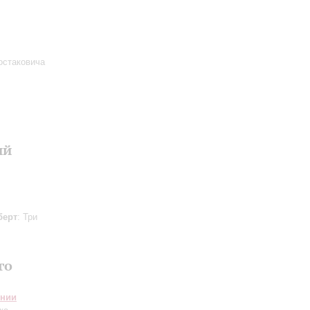
остаковича
ий
берт
: Три
го
онии